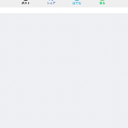
ポスト
シェア
はてな
送る