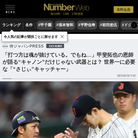
有料会員
毎日6時・11時・17時更新
ランキング
名作
#甲子園
#張本智和
#平野佳寿
#前田悠伍
#ドジャ
〉
×
今人気の記事が競技ごとに探せます
野球
プロ野球
侍ジャパン
侍ジャパンPRESS
BACK NUMBER
「打つ方は魂が抜けている。でもね…」甲斐拓也の恩師
が語る“キャノン”だけじゃない武器とは？ 世界一に必要
な「“さじぃ”キャッチャー」
2023/03/20 17:02