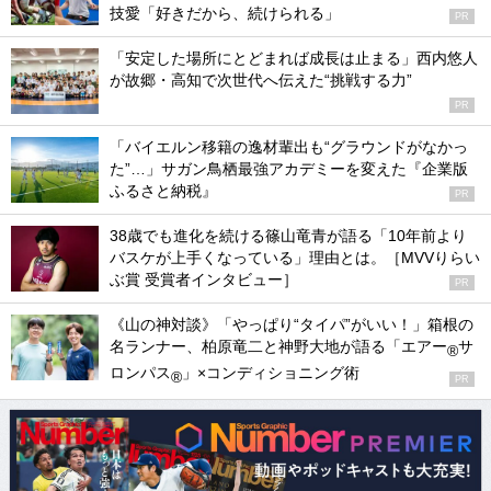
技愛「好きだから、続けられる」
PR
「安定した場所にとどまれば成長は止まる」西内悠人
が故郷・高知で次世代へ伝えた“挑戦する力”
PR
「バイエルン移籍の逸材輩出も“グラウンドがなかっ
た”…」サガン鳥栖最強アカデミーを変えた『企業版
ふるさと納税』
PR
38歳でも進化を続ける篠山竜青が語る「10年前より
バスケが上手くなっている」理由とは。［MVVりらい
ぶ賞 受賞者インタビュー］
PR
《山の神対談》「やっぱり“タイパ”がいい！」箱根の
名ランナー、柏原竜二と神野大地が語る「エアー
サ
®
ロンパス
」×コンディショニング術
®
PR