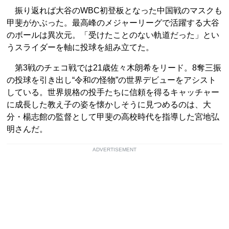
振り返れば大谷のWBC初登板となった中国戦のマスクも
甲斐がかぶった。最高峰のメジャーリーグで活躍する大谷
のボールは異次元。「受けたことのない軌道だった」とい
うスライダーを軸に投球を組み立てた。
第3戦のチェコ戦では21歳佐々木朗希をリード。8奪三振
の投球を引き出し“令和の怪物”の世界デビューをアシスト
している。世界規格の投手たちに信頼を得るキャッチャー
に成長した教え子の姿を懐かしそうに見つめるのは、大
分・楊志館の監督として甲斐の高校時代を指導した宮地弘
明さんだ。
ADVERTISEMENT