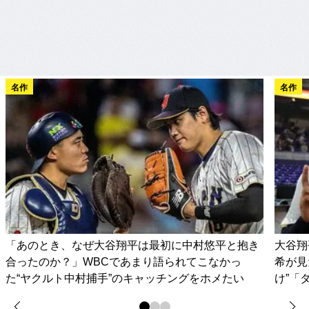
名作
名作
「あのとき、なぜ大谷翔平は最初に中村悠平と抱き
大谷翔
合ったのか？」WBCであまり語られてこなかっ
希が見
た“ヤクルト中村捕手”のキャッチングをホメたい
け”「