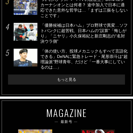
カーナシオンとは何者？ 途中加入で日本に適
応できた意外な哲学は…「まずは三振をしない
ことです」
「優勝候補は日本ハム」プロ野球で異変…ソフ
トバンクに超苦戦、日本ハムの“誤算”「悔しが
り」「ニヤリ」小久保裕紀と新庄剛志の“名対
決ウラ側”
「体の使い方、投球メカニックもすべて言語化
できる」DeNAに緊急トレード・尾形崇斗は“超
理論派”野球青年、だけど「一番大事にしてい
るのは…」
もっと見る
MAGAZINE
最新号