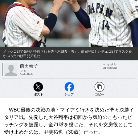
メキシコ戦で先発が予想される佐々木朗希（右）。前回登板したチェコ戦でマスクを
かぶったのは甲斐拓也だ
photograph by
前田泰子
CTK Photo/AFLO
text by
Yasuko Maeda
ポスト
シェア
コピー
WBC最後の決戦の地・マイアミ行きを決めた準々決勝イ
タリア戦。先発した大谷翔平は初回から気迫のこもったピ
ッチングを披露し、全71球を投じた。それを女房役として
受け止めたのは、甲斐拓也（30歳）だった。