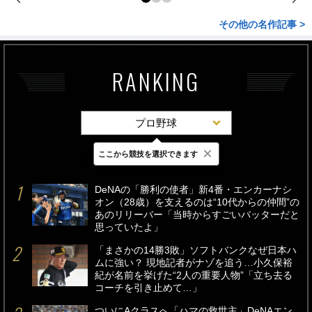
その他の名作記事 >
RANKING
プロ野球
×
ここから競技を選択できます
最新
24時間
週間
DeNAの「勝利の使者」新4番・エンカーナシ
オン（28歳）を支えるのは“10代からの仲間”の
あのリリーバー「当時からすごいバッターだと
思っていたよ」
「まさかの14勝3敗」ソフトバンクなぜ日本ハ
ムに強い？ 現地記者がナゾを追う…小久保裕
紀が名前を挙げた“2人の重要人物”「立ち去る
コーチを引き止めて…」
ついにAクラスへ「ハマの救世主」DeNAエン