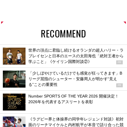
RECOMMEND
世界の頂点に君臨し続けるオランダの超人ハリー・ラ
ブレイセンと日本のエースの太田海也「絶対王者から
学ぶこと」《ケイリン国際対談②》
PR
「少しぼやけているだけでも感覚が狂ってきます」B
リーグ屈指のシューター・安藤周人が明かす“見え
る”ことの重要性
PR
Number SPORTS OF THE YEAR 2026 開催決定！
2026年を代表するアスリートを表彰
《ラグビー界と体操界の同学年レジェンド対談》初対
面のリーチマイケルと内村航平が本音で語り合った競