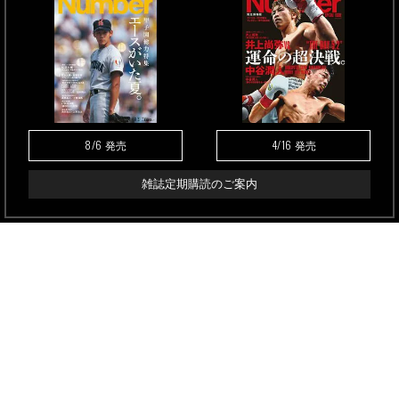
8/6
4/16
発売
発売
雑誌定期購読のご案内