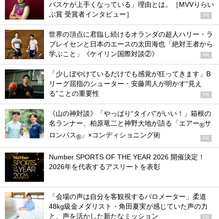
バスケが上手くなっている」理由とは。［MVVりらい
ぶ賞 受賞者インタビュー］
PR
世界の頂点に君臨し続けるオランダの超人ハリー・ラ
ブレイセンと日本のエースの太田海也「絶対王者から
学ぶこと」《ケイリン国際対談②》
PR
「少しぼやけているだけでも感覚が狂ってきます」B
リーグ屈指のシューター・安藤周人が明かす“見え
る”ことの重要性
PR
《山の神対談》「やっぱり“タイパ”がいい！」箱根の
名ランナー、柏原竜二と神野大地が語る「エアー
サ
®
ロンパス
」×コンディショニング術
®
PR
Number SPORTS OF THE YEAR 2026 開催決定！
2026年を代表するアスリートを表彰
「会場の声は自分を客観視するバロメーター」柔道
48kg級金メダリスト・角田夏実が感じていた声の力
と、声を活かした新たなミッション
PR