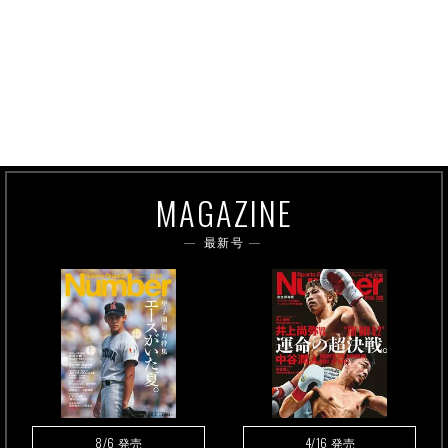
MAGAZINE
最新号
8/6
4/16
発売
発売