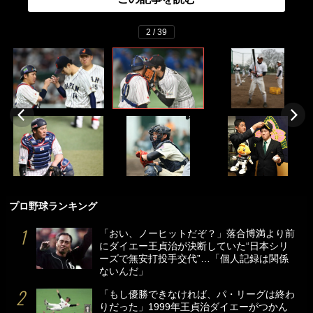
2 / 39
プロ野球ランキング
「おい、ノーヒットだぞ？」落合博満より前
にダイエー王貞治が決断していた“日本シリ
ーズで無安打投手交代”…「個人記録は関係
ないんだ」
「もし優勝できなければ、パ・リーグは終わ
りだった」1999年王貞治ダイエーがつかん