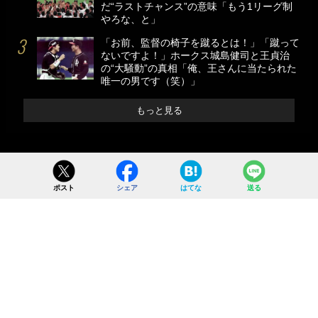
だ“ラストチャンス”の意味「もう1リーグ制
やろな、と」
「お前、監督の椅子を蹴るとは！」「蹴って
ないですよ！」ホークス城島健司と王貞治
の“大騒動”の真相「俺、王さんに当たられた
唯一の男です（笑）」
もっと見る
ポスト
シェア
はてな
送る