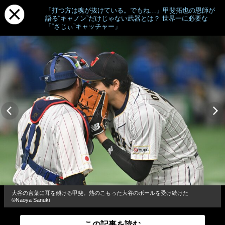
「打つ方は魂が抜けている。でもね…」甲斐拓也の恩師が
語る“キャノン”だけじゃない武器とは？ 世界一に必要な
「“さじぃ”キャッチャー」
大谷の言葉に耳を傾ける甲斐。熱のこもった大谷のボールを受け続けた
©︎Naoya Sanuki
この記事を読む