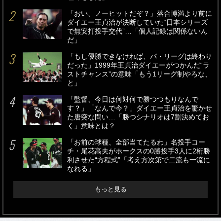
「おい、ノーヒットだぞ？」落合博満より前に
ダイエー王貞治が決断していた“日本シリーズ
で無安打投手交代”…「個人記録は関係ないん
だ」
「もし優勝できなければ、パ・リーグは終わり
だった」1999年王貞治ダイエーがつかんだ“ラ
ストチャンス”の意味「もう1リーグ制やろな、
と」
「監督、今日は何対何で勝つつもりなんで
す？」「なんで今？」ダイエー王貞治を驚かせ
た唐突な問い…「勝つシナリオは7割決めてお
く」意味とは？
「お前の球種、全部当てたるわ」名投手コー
チ・尾花高夫がホークスの0勝投手3人に2桁勝
利させた“方程式”「考え方次第で二流も一流に
なれる」
もっと見る