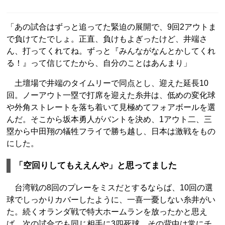
「あの試合はずっと追ってた緊迫の展開で、9回2アウトま
で負けてたでしょ。正直、負けもよぎったけど、井端さ
ん、打ってくれてね。ずっと『みんながなんとかしてくれ
る！』って信じてたから、自分のことはあんまり」
土壇場で井端のタイムリーで同点とし、迎えた延長10
回。ノーアウト一塁で打席を迎えた糸井は、低めの変化球
や外角ストレートを落ち着いて見極めてフォアボールを選
んだ。そこから坂本勇人がバントを決め、1アウト二、三
塁から中田翔の犠牲フライで勝ち越し、日本は激戦をもの
にした。
「空回りしてもええんや」と思ってました
台湾戦の8回のプレーをミスだとするならば、10回の選
球でしっかりカバーしたように、一喜一憂しない糸井がい
た。続くオランダ戦で特大ホームランを放ったかと思え
ば、次の試合でも同じ相手に3四死球。その背中は常にチ