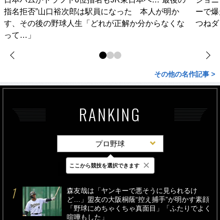
指名拒否”山口裕次郎は駅員になった 本人が明か
ーで爆
す、その後の野球人生「どれが正解か分からなくな
つねダ
って…」
その他の名作記事 >
RANKING
プロ野球
×
ここから競技を選択できます
最新
24時間
週間
森友哉は「ヤンキーで悪そうに見られるけ
ど…」盟友の大阪桐蔭“控え捕手”が明かす素顔
「野球にめちゃくちゃ真面目」「ふたりでよく
喧嘩もした」