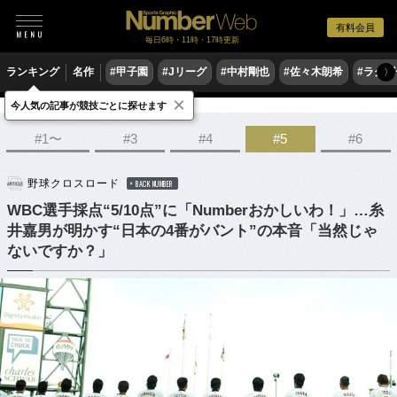
有料会員
毎日6時・11時・17時更新
ランキング
名作
#甲子園
#Jリーグ
#中村剛也
#佐々木朗希
#ラグ
〉
×
今人気の記事が競技ごとに探せます
野球
プロ野球
侍ジャパン
#1〜
#3
#4
#5
#6
野球クロスロード
BACK NUMBER
WBC選手採点“5/10点”に「Numberおかしいわ！」…糸
井嘉男が明かす“日本の4番がバント”の本音「当然じゃ
ないですか？」