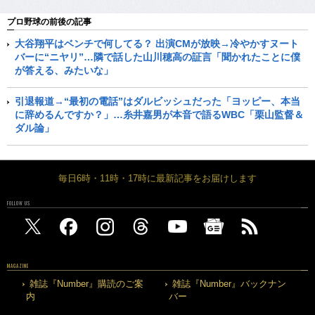
プロ野球の前後の記事
大谷翔平はベンチで何してる？ 出演CMが放映→冷やかすヌート
バーに“ニヤリ”…隣で話した山川穂高の証言「聞かれたことに僕
が答える、みたいな」
引退報道→“最初の電話”はダルビッシュだった「ヨッピー、本当
に辞めるんですか？」…糸井嘉男が本音で語るWBC「栗山監督＆
ダル論」
毎日6時・11時・17時に最新記事をお届けします
FOLLOW US
MAGAZINE
雑誌『Number』購読のご案
雑誌『Number』バックナン
内
バー