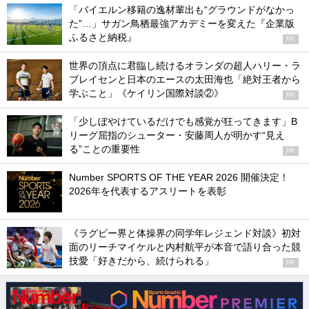
「バイエルン移籍の逸材輩出も“グラウンドがなかっ
た”…」サガン鳥栖最強アカデミーを変えた『企業版
ふるさと納税』
PR
世界の頂点に君臨し続けるオランダの超人ハリー・ラ
ブレイセンと日本のエースの太田海也「絶対王者から
学ぶこと」《ケイリン国際対談②》
PR
「少しぼやけているだけでも感覚が狂ってきます」B
リーグ屈指のシューター・安藤周人が明かす“見え
る”ことの重要性
PR
Number SPORTS OF THE YEAR 2026 開催決定！
2026年を代表するアスリートを表彰
《ラグビー界と体操界の同学年レジェンド対談》初対
面のリーチマイケルと内村航平が本音で語り合った競
技愛「好きだから、続けられる」
PR