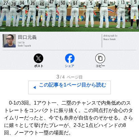
photograph by
田口元義
Naoya Sanuki
text by
Genki Taguchi
ポスト
シェア
コピー
3
/4
ページ目
この記事を1ページ目から読む
0-1の3回。1アウト一、二塁のチャンスで内角低めのス
トレートをコンパクトに振り抜く。この同点打が会心のタ
イムリーだったと、今でも糸井が自信をのぞかせる。さら
に嬉々として挙げたプレーが、2-3と1点ビハインドの8
回、ノーアウト一塁の場面だ。