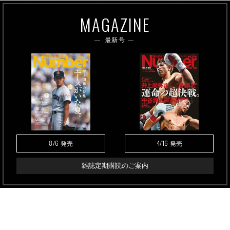
MAGAZINE
最新号
8/6
4/16
発売
発売
雑誌定期購読のご案内