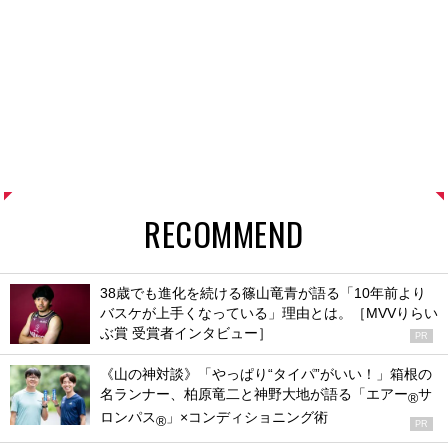
RECOMMEND
38歳でも進化を続ける篠山竜青が語る「10年前より
バスケが上手くなっている」理由とは。［MVVりらい
ぶ賞 受賞者インタビュー］
PR
《山の神対談》「やっぱり“タイパ”がいい！」箱根の
名ランナー、柏原竜二と神野大地が語る「エアー
サ
®
ロンパス
」×コンディショニング術
®
PR