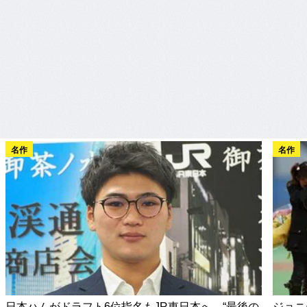
名作
名作
日本ハムがドラフト6位指名もJR東日本へ…“最後の
ジョニ