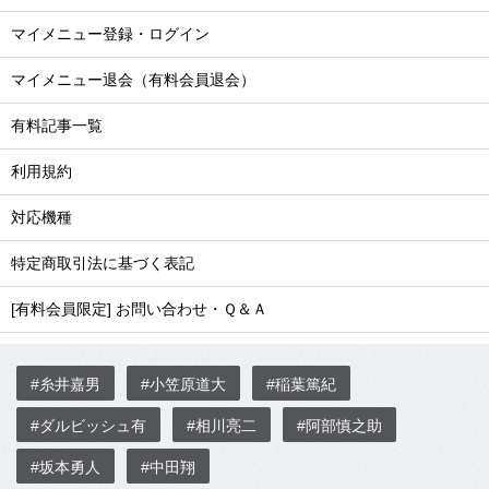
マイメニュー登録・ログイン
マイメニュー退会（有料会員退会）
有料記事一覧
利用規約
対応機種
特定商取引法に基づく表記
[有料会員限定] お問い合わせ・Ｑ＆Ａ
#糸井嘉男
#小笠原道大
#稲葉篤紀
#ダルビッシュ有
#相川亮二
#阿部慎之助
#坂本勇人
#中田翔