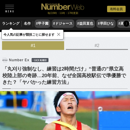
有料会員
毎日6時・11時・17時更新
ランキング
名作
#甲子園
#ドジャース
#益田直也
#早田ひな
#高木
〉
×
今人気の記事が競技ごとに探せます
陸上
駅伝
#1
#2
Number Ex
BACK NUMBER
「丸刈り強制なし、練習は2時間だけ」“普通の”県立高
校陸上部の奇跡…20年前、なぜ全国高校駅伝で準優勝で
きた？「ヤバかった練習方法」