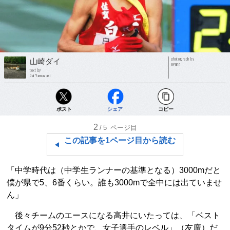
photograph by
山崎ダイ
KYODO
text by
Dai Yamazaki
ポスト
シェア
コピー
2
/5
ページ目
この記事を1ページ目から読む
「中学時代は（中学生ランナーの基準となる）3000mだと
僕が県で5、6番くらい。誰も3000mで全中には出ていませ
ん」
後々チームのエースになる高井にいたっては、「ベスト
タイムが9分52秒とかで、女子選手のレベル」（友廣）だ