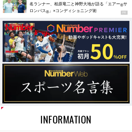
名ランナー、柏原竜二と神野大地が語る「エアー
サ
®
ロンパス
」×コンディショニング術
®
PR
INFORMATION