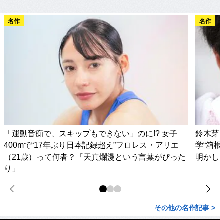
名作
名作
「運動音痴で、スキップもできない」のに!? 女子
鈴木芽
400mで“17年ぶり日本記録超え”フロレス・アリエ
学“箱
（21歳）って何者？「天真爛漫という言葉がぴった
明かし
り」
その他の名作記事 >