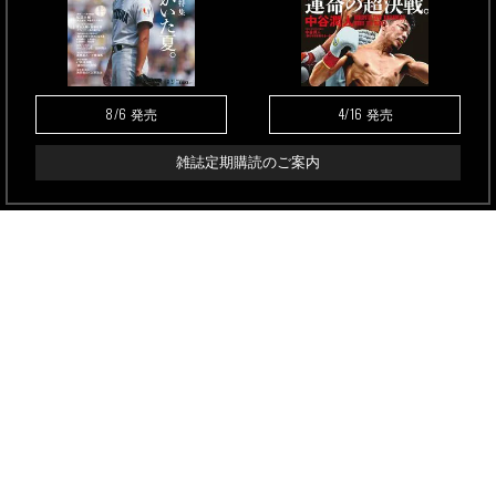
8/6
4/16
発売
発売
雑誌定期購読のご案内