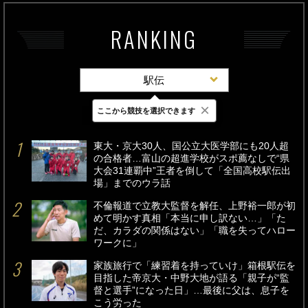
RANKING
駅伝
×
ここから競技を選択できます
最新
24時間
週間
東大・京大30人、国公立大医学部にも20人超
の合格者…富山の超進学校がスポ薦なしで“県
大会31連覇中”王者を倒して「全国高校駅伝出
場」までのウラ話
不倫報道で立教大監督を解任、上野裕一郎が初
めて明かす真相「本当に申し訳ない…」「た
だ、カラダの関係はない」「職を失ってハロー
ワークに」
家族旅行で「練習着を持っていけ」箱根駅伝を
目指した帝京大・中野大地が語る「親子が“監
督と選手”になった日」…最後に父は、息子を
こう労った