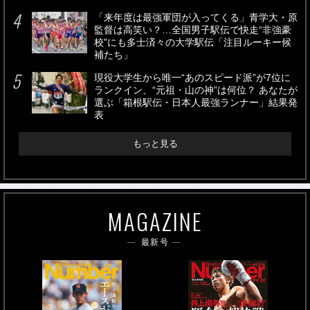
「来年度は最強軍団が入ってくる」青学大・原
監督は高笑い？…全国男子駅伝で快走“非強豪
校”にも多士済々の大学駅伝「注目ルーキー候
補たち」
現役大学生から唯一“あのスピード派”が7位に
ランクイン、“元祖・山の神”は何位？ あなたが
選ぶ「箱根駅伝・日本人最強ランナー」結果発
表
もっと見る
MAGAZINE
最新号