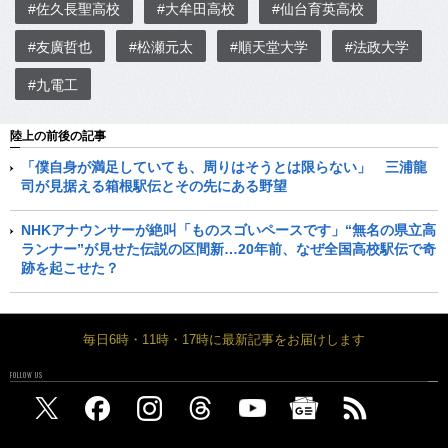
#佐久長聖高校
#大牟田高校
#仙台育英高校
#友廣哲也
#松瀬元太
#順天堂大学
#法政大学
#九電工
陸上の前後の記事
「僕自身が満足していても、周りはそうとは限らない」 三浦龍
司が見据える箱根駅伝とその先にある野望
NHKアナウンサーが絶叫「ものスゴいペースです」“無名の県立高
ランナー”が見せた伝説の区間新…20年前、なぜ全国高校駅伝で奇
跡を起こせた？
毎日6時・11時・17時に最新記事をお届けします
FOLLOW US