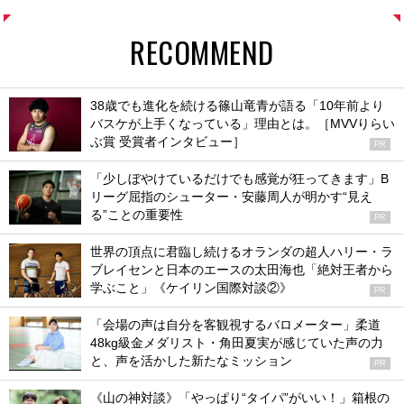
RECOMMEND
38歳でも進化を続ける篠山竜青が語る「10年前より
バスケが上手くなっている」理由とは。［MVVりらい
ぶ賞 受賞者インタビュー］
PR
「少しぼやけているだけでも感覚が狂ってきます」B
リーグ屈指のシューター・安藤周人が明かす“見え
る”ことの重要性
PR
世界の頂点に君臨し続けるオランダの超人ハリー・ラ
ブレイセンと日本のエースの太田海也「絶対王者から
学ぶこと」《ケイリン国際対談②》
PR
「会場の声は自分を客観視するバロメーター」柔道
48kg級金メダリスト・角田夏実が感じていた声の力
と、声を活かした新たなミッション
PR
《山の神対談》「やっぱり“タイパ”がいい！」箱根の