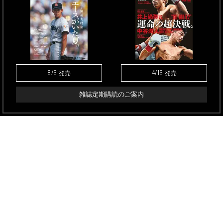
8/6
4/16
発売
発売
雑誌定期購読のご案内