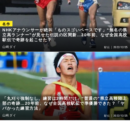
NHKアナウンサーが絶叫「ものスゴいペースです」“無名の県
立高ランナー”が見せた伝説の区間新…20年前、なぜ全国高校
駅伝で奇跡を起こせた？
山崎ダイ
2022/12/25
駅伝
「丸刈り強制なし、練習は2時間だけ」“普通の”県立高校陸上
部の奇跡…20年前、なぜ全国高校駅伝で準優勝できた？「ヤ
バかった練習方法」
山崎ダイ
2022/12/25
駅伝