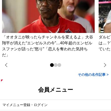
「オオタニが映ったらチャンネルを変えるよ」大谷
ダルビ
翔平が消えた“エンゼルスの今”…40年超のエンゼル
は…？
スファンが語った“怒り”「恋人を奪われた気持ち
ていた
だ」
その他の名作記事 >
会員メニュー
マイメニュー登録・ログイン