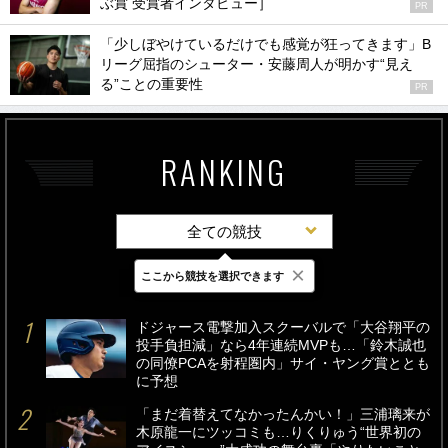
ぶ賞 受賞者インタビュー］
PR
「少しぼやけているだけでも感覚が狂ってきます」B
リーグ屈指のシューター・安藤周人が明かす“見え
る”ことの重要性
PR
RANKING
全ての競技
×
ここから競技を選択できます
最新
24時間
週間
ドジャース電撃加入スクーバルで「大谷翔平の
投手負担減」なら4年連続MVPも…「鈴木誠也
の同僚PCAを射程圏内」サイ・ヤング賞ととも
に予想
「まだ着替えてなかったんかい！」三浦璃来が
木原龍一にツッコミも…りくりゅう“世界初の