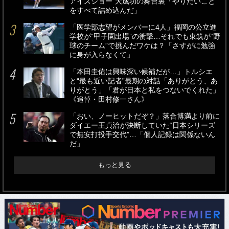
アイスショー”大成功の舞台裏「やりたいこと
をすべて詰め込んだ」
「医学部志望がメンバーに4人」福岡の公立進
学校が“甲子園出場”の衝撃…それでも東筑が“野
球のチーム”で挑んだワケは？「さすがに勉強
に身が入らなくて」
「本田圭佑は興味深い候補だが…」トルシエ
と“最も近い記者”最期の対話「ありがとう、あ
りがとう」「君が日本と私をつないでくれた」
《追悼・田村修一さん》
「おい、ノーヒットだぞ？」落合博満より前に
ダイエー王貞治が決断していた“日本シリーズ
で無安打投手交代”…「個人記録は関係ないん
だ」
もっと見る