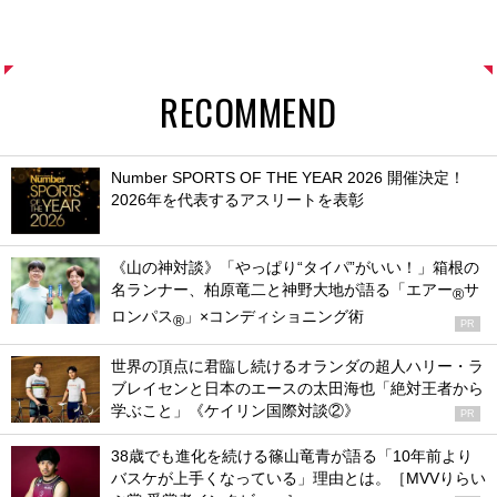
RECOMMEND
Number SPORTS OF THE YEAR 2026 開催決定！
2026年を代表するアスリートを表彰
《山の神対談》「やっぱり“タイパ”がいい！」箱根の
名ランナー、柏原竜二と神野大地が語る「エアー
サ
®
ロンパス
」×コンディショニング術
®
PR
世界の頂点に君臨し続けるオランダの超人ハリー・ラ
ブレイセンと日本のエースの太田海也「絶対王者から
学ぶこと」《ケイリン国際対談②》
PR
38歳でも進化を続ける篠山竜青が語る「10年前より
バスケが上手くなっている」理由とは。［MVVりらい