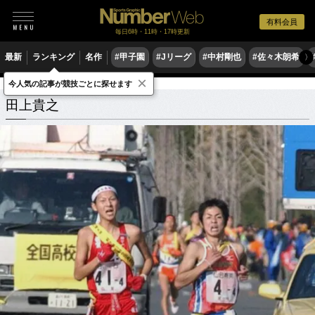
有料会員
毎日6時・11時・17時更新
最新
ランキング
名作
#甲子園
#Jリーグ
#中村剛也
#佐々木朗希
〉
×
今人気の記事が競技ごとに探せます
田上貴之
関連記事
田上貴之