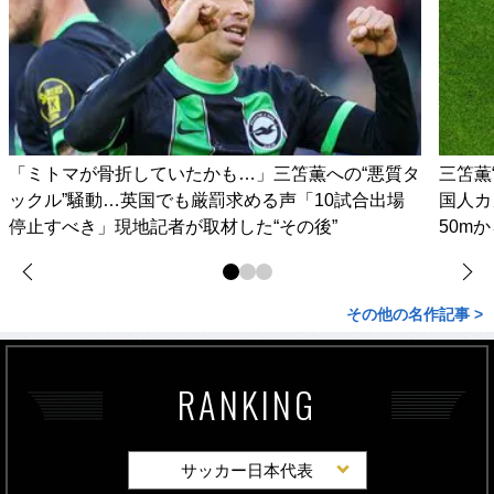
「ミトマが骨折していたかも…」三笘薫への“悪質タ
三笘薫
ックル”騒動…英国でも厳罰求める声「10試合出場
国人カ
停止すべき」現地記者が取材した“その後”
50m
その他の名作記事 >
RANKING
サッカー日本代表