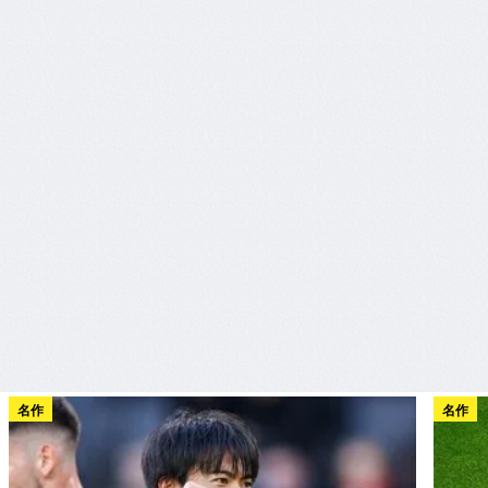
名作
名作