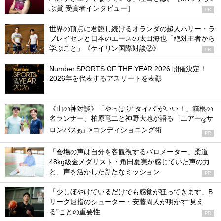
ぶ賞 受賞者インタビュー］
PR
世界の頂点に君臨し続けるオランダの超人ハリー・ラ
ブレイセンと日本のエースの太田海也「絶対王者から
学ぶこと」《ケイリン国際対談②》
PR
Number SPORTS OF THE YEAR 2026 開催決定！
2026年を代表するアスリートを表彰
《山の神対談》「やっぱり“タイパ”がいい！」箱根の
名ランナー、柏原竜二と神野大地が語る「エアー
サ
®
ロンパス
」×コンディショニング術
®
PR
「会場の声は自分を客観視するバロメーター」柔道
48kg級金メダリスト・角田夏実が感じていた声の力
と、声を活かした新たなミッション
PR
「少しぼやけているだけでも感覚が狂ってきます」B
リーグ屈指のシューター・安藤周人が明かす“見え
る”ことの重要性
PR