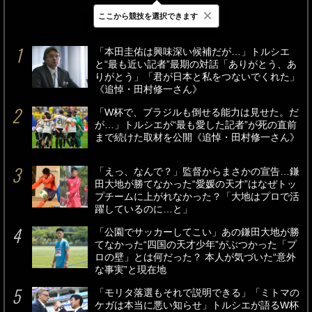
×
ここから競技を選択できます
最新
24時間
週間
「本田圭佑は興味深い候補だが…」トルシエ
と“最も近い記者”最期の対話「ありがとう、あ
りがとう」「君が日本と私をつないでくれた」
《追悼・田村修一さん》
「W杯で、ブラジルも倒せる能力は見せた。だ
が…」トルシエが“最も愛した記者”が死の直前
まで続けた取材を公開《追悼・田村修一さん》
「えっ、なんで？」監督からまさかの宣告…鎌
田大地が勝てなかった“愛媛の天才”はなぜトッ
プチームに上がれなかった？「大地はプロで活
躍しているのに…と」
「公園でサッカーしてこい」あの鎌田大地が勝
てなかった“四国の天才少年”がぶつかった「プ
ロの壁」とは何だった？ 本人が気づいた“意外
な事実”と現在地
「モリタ落選もそれで説明できる」「ミトマの
ケガは本当に悪い知らせ」トルシエが語るW杯