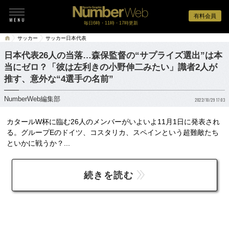
有料会員
毎日6時・11時・17時更新
サッカー
サッカー日本代表
日本代表26人の当落…森保監督の“サプライズ選出”は本
当にゼロ？「彼は左利きの小野伸二みたい」識者2人が
推す、意外な“4選手の名前”
NumberWeb編集部
2022/10/29 17:03
カタールW杯に臨む26人のメンバーがいよいよ11月1日に発表され
る。グループEのドイツ、コスタリカ、スペインという超難敵たち
といかに戦うか？...
続きを読む