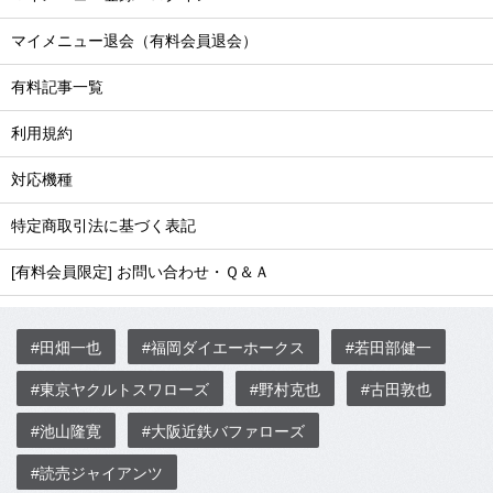
マイメニュー退会（有料会員退会）
有料記事一覧
利用規約
対応機種
特定商取引法に基づく表記
[有料会員限定] お問い合わせ・Ｑ＆Ａ
#田畑一也
#福岡ダイエーホークス
#若田部健一
#東京ヤクルトスワローズ
#野村克也
#古田敦也
#池山隆寛
#大阪近鉄バファローズ
#読売ジャイアンツ