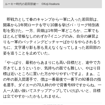
ルーキー時代の若田部健一 ©︎Koji Asakura
即戦力として春のキャンプから一軍に入った若田部は、
開幕から1年間ローテを守り10勝を挙げパ・リーグ特別表
彰を受けた。一方、田畑は1年間一軍どころか、二軍でも
ほとんど登板なしのわずか7イニングのみ。自分の練習よ
りも一軍のバッティングピッチャーばかりをやらされるう
ちに、文字通り影も形も見えなくなってしまった若田部の
姿を追うことを止めていた。
「やっぱり、最初からあまりにも高い目標だと、途中で力
尽きてしまうというか、気持ちの面でも難しい。やはり目
標は近いところに置いた方がやりやすいですよ。まぁ、こ
の年の新入団選手で、僕は一番最後で一番下の92番目の指
名選手。ダイエーの70人枠の中で背番号69ですからね。一
人一人追い抜いてステップアップしていけばいいと、目標
は立てやすかったかもしれません。