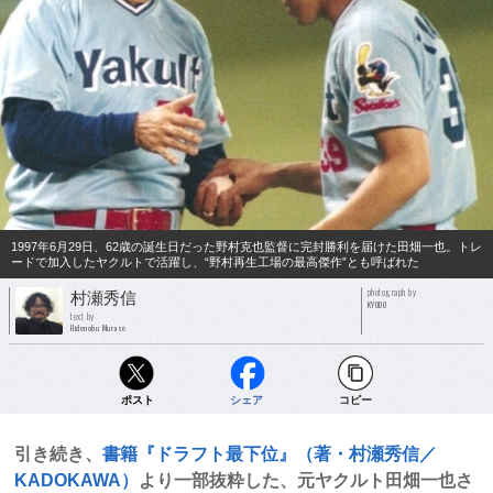
1997年6月29日、62歳の誕生日だった野村克也監督に完封勝利を届けた田畑一也。トレ
ードで加入したヤクルトで活躍し、“野村再生工場の最高傑作”とも呼ばれた
photograph by
村瀬秀信
KYODO
text by
Hidenobu Murase
ポスト
シェア
コピー
引き続き、
書籍『ドラフト最下位』（著・村瀬秀信／
KADOKAWA）
より一部抜粋した、元ヤクルト田畑一也さ