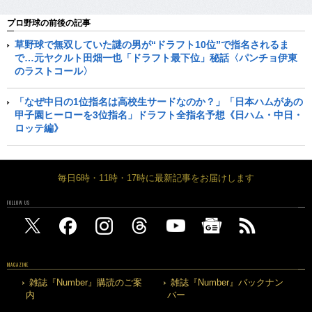
プロ野球の前後の記事
草野球で無双していた謎の男が“ドラフト10位”で指名されるま
で…元ヤクルト田畑一也「ドラフト最下位」秘話〈パンチョ伊東
のラストコール〉
「なぜ中日の1位指名は高校生サードなのか？」「日本ハムがあの
甲子園ヒーローを3位指名」ドラフト全指名予想《日ハム・中日・
ロッテ編》
毎日6時・11時・17時に最新記事をお届けします
FOLLOW US
MAGAZINE
雑誌『Number』購読のご案
雑誌『Number』バックナン
内
バー