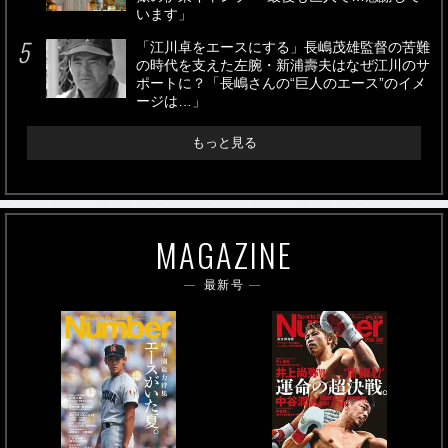
います」
「江川卓をエースにする」長嶋茂雄監督の苦難
の時代を支えた左腕・新浦壽夫はなぜ江川のサ
ポートに？「長嶋さんの“巨人のエース”のイメ
ージは…」
もっと見る
MAGAZINE
最新号