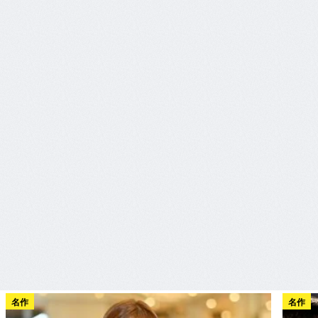
名作
名作