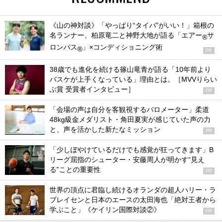
《山の神対談》「やっぱり“タイパ”がいい！」箱根の
名ランナー、柏原竜二と神野大地が語る「エアー
サ
®
ロンパス
」×コンディショニング術
®
PR
38歳でも進化を続ける篠山竜青が語る「10年前より
バスケが上手くなっている」理由とは。［MVVりらい
ぶ賞 受賞者インタビュー］
PR
「会場の声は自分を客観視するバロメーター」柔道
48kg級金メダリスト・角田夏実が感じていた声の力
と、声を活かした新たなミッション
PR
「少しぼやけているだけでも感覚が狂ってきます」B
リーグ屈指のシューター・安藤周人が明かす“見え
る”ことの重要性
PR
世界の頂点に君臨し続けるオランダの超人ハリー・ラ
ブレイセンと日本のエースの太田海也「絶対王者から
学ぶこと」《ケイリン国際対談②》
PR