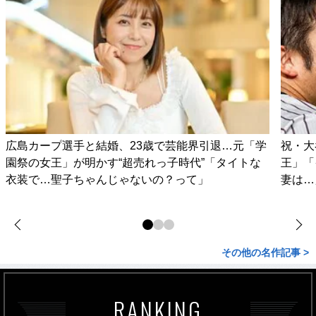
広島カープ選手と結婚、23歳で芸能界引退…元「学
祝・大
園祭の女王」が明かす“超売れっ子時代”「タイトな
王」「
衣装で…聖子ちゃんじゃないの？って」
妻は…
その他の名作記事 >
RANKING