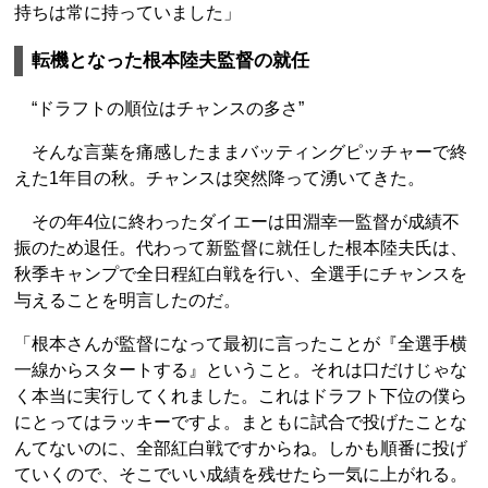
持ちは常に持っていました」
転機となった根本陸夫監督の就任
“ドラフトの順位はチャンスの多さ”
そんな言葉を痛感したままバッティングピッチャーで終
えた1年目の秋。チャンスは突然降って湧いてきた。
その年4位に終わったダイエーは田淵幸一監督が成績不
振のため退任。代わって新監督に就任した根本陸夫氏は、
秋季キャンプで全日程紅白戦を行い、全選手にチャンスを
与えることを明言したのだ。
「根本さんが監督になって最初に言ったことが『全選手横
一線からスタートする』ということ。それは口だけじゃな
く本当に実行してくれました。これはドラフト下位の僕ら
にとってはラッキーですよ。まともに試合で投げたことな
んてないのに、全部紅白戦ですからね。しかも順番に投げ
ていくので、そこでいい成績を残せたら一気に上がれる。