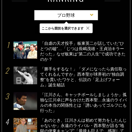
プロ野球
×
ここから競技を選択できます
最新
24時間
週間
「自虐の天才投手」板東英二が話していた“ひ
とつの嘘”…「じつは長嶋茂雄・王貞治キラー
だった」なぜ板東は“第二の人生”で成功できた
のか？
「勝手をするな！」「ダメになったら責任取っ
てくれるんですか」西本聖が球界初の“独自調
整”を貫いたワケと、伝説の「足上げフォー
ム」誕生秘話
「江川さん、キャッチボールしましょうか」孤
独な江川卓に声をかけた西本聖…永遠のライバ
ルの本当の関係性とは「誘いあってゴルフにも
行った」
「あのとき、江川さんは初めて努力をしたんじ
ゃないか」永遠のライバル・西本聖が語る“地
獄の伊東キャンプ”「最後も巨人で…感謝して