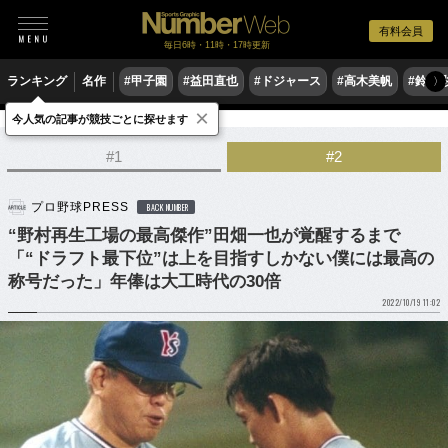
有料会員
毎日6時・11時・17時更新
ランキング
名作
#甲子園
#益田直也
#ドジャース
#高木美帆
#鈴木
〉
×
今人気の記事が競技ごとに探せます
野球
プロ野球
ドラフト会議
#1
#2
プロ野球PRESS
BACK NUMBER
“野村再生工場の最高傑作”田畑一也が覚醒するまで
「“ドラフト最下位”は上を目指すしかない僕には最高の
称号だった」年俸は大工時代の30倍
2022/10/19 11:02