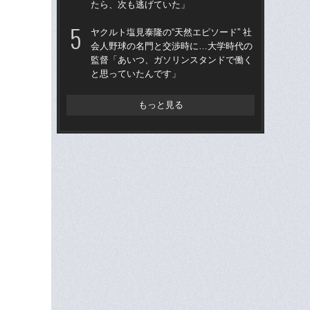
たら、次も逃げていた」
た“
「
ヤクルト塩見泰隆の“天然エピソード” 社
会人野球の名門と交渉時に…大学時代の
「
監督「あいつ、ガソリンスタンドで働く
終わ
と思っていたんです」
つか
リ
もっと見る