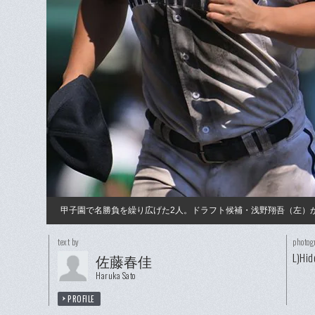
甲子園で名勝負を繰り広げた2人。ドラフト候補・浅野翔吾（左）が
text by
photog
L)Hi
佐藤春佳
Haruka Sato
PROFILE