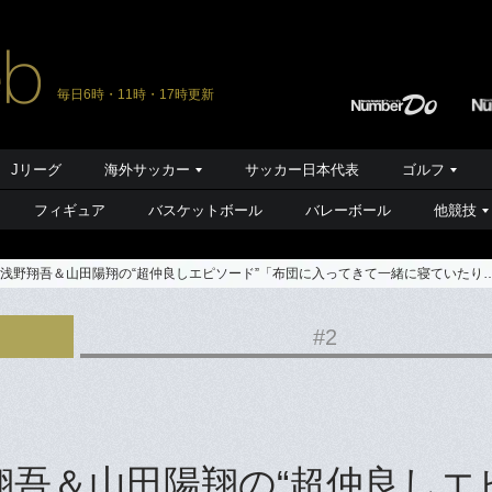
毎日6時・11時・17時更新
Jリーグ
海外サッカー
サッカー日本代表
ゴルフ
フィギュア
バスケットボール
バレーボール
他競技
・浅野翔吾＆山田陽翔の“超仲良しエピソード”「布団に入ってきて一緒に寝ていたり
#2
翔吾＆山田陽翔の“超仲良しエ