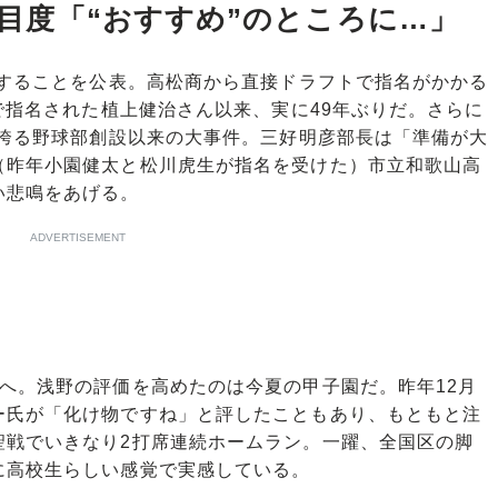
た注目度「“おすすめ”のところに…」
名することを公表。高松商から直接ドラフトで指名がかかる
位で指名された植上健治さん以来、実に49年ぶりだ。さらに
を誇る野球部創設以来の大事件。三好明彦部長は「準備が大
（昨年小園健太と松川虎生が指名を受けた）市立和歌山高
い悲鳴をあげる。
ADVERTISEMENT
へ。浅野の評価を高めたのは今夏の甲子園だ。昨年12月
ー氏が「化け物ですね」と評したこともあり、もともと注
聖戦でいきなり2打席連続ホームラン。一躍、全国区の脚
に高校生らしい感覚で実感している。