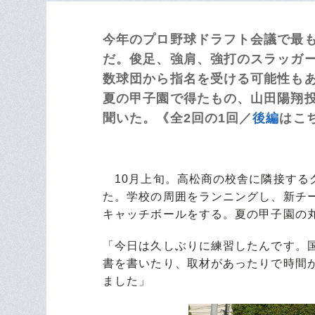
今年のプロ野球ドラフト会議で最
だ。俊足、強肩、強打のスラッガ
数球団から指名を受ける可能性も
夏の甲子園で得たもの、山田陽翔
聞いた。《全2回の1回／
後編
はこ
10月上旬。高松商の校舎に隣接する
た。学校の周囲をランニングし、新チ
キャッチボールをする。夏の甲子園の
「今日は久しぶりに練習したんです。
書を書いたり、取材があったりで時間
ました」