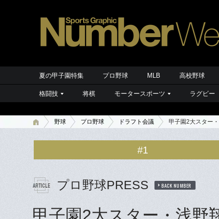
夏の甲子園特集
プロ野球
MLB
高校野球
格闘技
将棋
モータースポーツ
ラグビー
野球
プロ野球
ドラフト会議
甲子園2大スター
#1
プロ野球PRESS
BACK NUMBER
甲子園2大スター・浅野