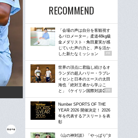
RECOMMEND
「会場の声は自分を客観視す
るバロメーター」柔道48kg級
金メダリスト・角田夏実が感
じていた声の力と、声を活か
した新たなミッション
PR
世界の頂点に君臨し続けるオ
ランダの超人ハリー・ラブレ
イセンと日本のエースの太田
海也「絶対王者から学ぶこ
と」《ケイリン国際対談②》
PR
Number SPORTS OF THE
YEAR 2026 開催決定！ 2026
年を代表するアスリートを表
彰
《山の神対談》「やっぱり“タ