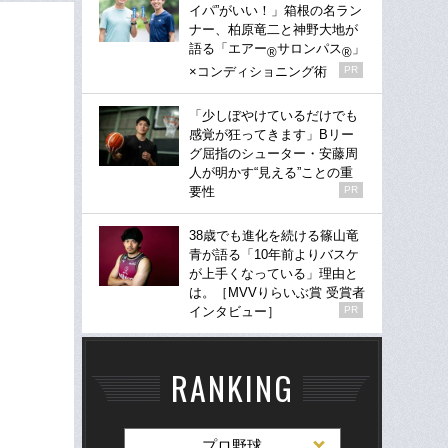
イパ”がいい！」箱根の名ラン
ナー、柏原竜二と神野大地が
語る「エアー
サロンパス
」
®
®
×コンディショニング術
PR
「少しぼやけているだけでも
感覚が狂ってきます」Bリー
グ屈指のシューター・安藤周
人が明かす“見える”ことの重
要性
PR
38歳でも進化を続ける篠山竜
青が語る「10年前よりバスケ
が上手くなっている」理由と
は。［MVVりらいぶ賞 受賞者
インタビュー］
PR
RANKING
プロ野球