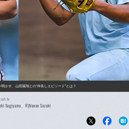
明かす、山田陽翔との“仲良しエピソード”とは？
raph by
deki Sugiyama、R)Nanae Suzuki