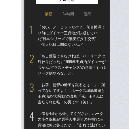
最新
24時間
週間
「おい、ノーヒットだぞ？」落合博満よ
「ア
り前にダイエー王貞治が決断してい
球
た“日本シリーズで無安打投手交代”…
す“
「個人記録は関係ないんだ」
た…
らD
「もし優勝できなければ、パ・リーグは
終わりだった」1999年王貞治ダイエーが
「
つかんだ“ラストチャンス”の意味「もう1
で
リーグ制やろな、と」
を
は
「お前、監督の椅子を蹴るとは！」「蹴
ってないですよ！」ホークス城島健司と
「
王貞治の“大騒動”の真相「俺、王さんに
コー
当たられた唯一の男です（笑）」
人に
で
「僕を4番から外してください」ホーク
ス小久保裕紀“選手人生最大の危機”に王
「
貞治は何と答えたか…「あれで逃げてい
り