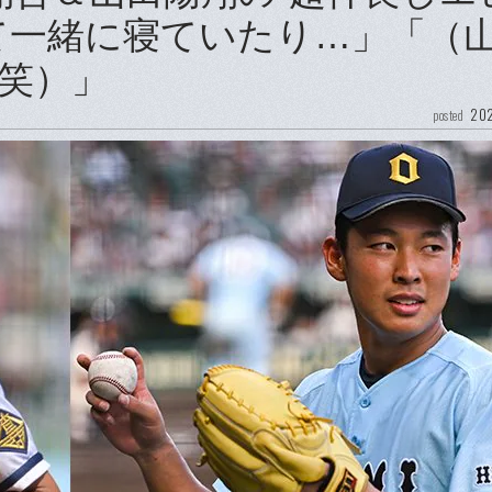
て一緒に寝ていたり…」「（
笑）」
202
posted