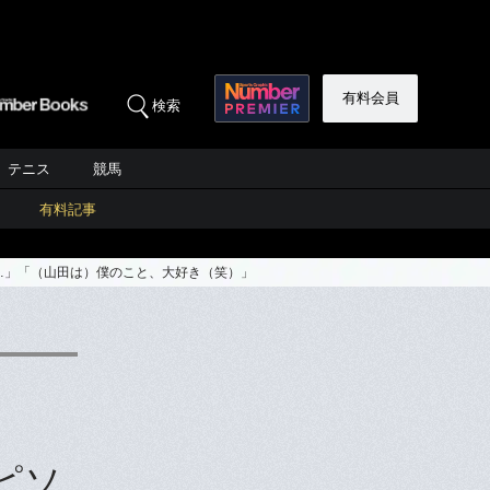
有料会員
検索
テニス
競馬
有料記事
…」「（山田は）僕のこと、大好き（笑）」
ピソ