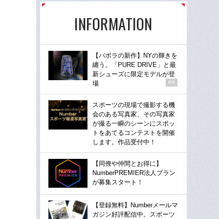
INFORMATION
【バボラの新作】NYの輝きを
纏う。「PURE DRIVE」と最
新シューズに限定モデルが登
場
PR
スポーツの現場で撮影する機
会のある写真家、その写真家
が撮る一瞬のシーンにスポッ
トをあてるコンテストを開催
します。作品受付中！
【同僚や仲間とお得に】
NumberPREMIER法人プラン
が募集スタート！
【登録無料】Numberメールマ
ガジン好評配信中。スポーツ