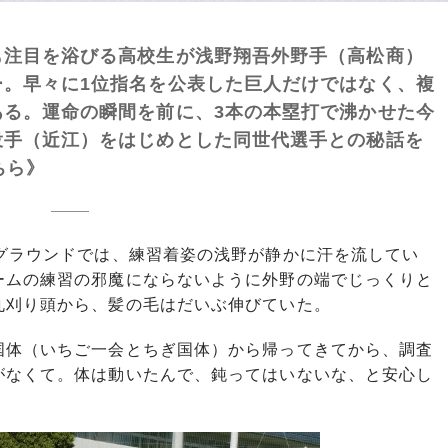
も注目を浴びる高校生が浅野翔吾外野手（高松商）
ー。早々に1位指名を公表した巨人だけではなく、複
ある。運命の瞬間を前に、3本の本塁打で沸かせた今
投手（近江）をはじめとした同世代選手との秘話を
ちら》
グラウンドでは、練習着姿の浅野が静かに汗を流してい
ームの練習の邪魔にならないように外野の端でじっくりと
丸刈り頭から、髪の毛はだいぶ伸びていた。
国体（いちご一会とちぎ国体）から帰ってきてから、調査
がなくて。体は動いたんで、鈍ってはいないな、と安心し