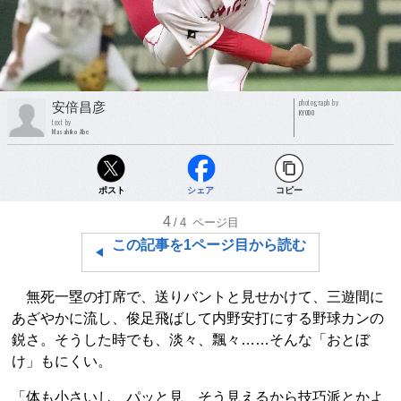
photograph by
安倍昌彦
KYODO
text by
Masahiko Abe
ポスト
シェア
コピー
4
/4
ページ目
この記事を1ページ目から読む
無死一塁の打席で、送りバントと見せかけて、三遊間に
あざやかに流し、俊足飛ばして内野安打にする野球カンの
鋭さ。そうした時でも、淡々、飄々……そんな「おとぼ
け」もにくい。
「体も小さいし、パッと見、そう見えるから技巧派とかよ