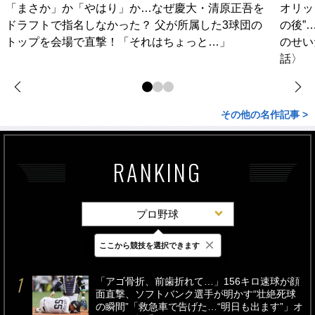
「まさか」か「やはり」か…なぜ慶大・清原正吾を
オリッ
ドラフトで指名しなかった？ 父が所属した3球団の
の後”
トップを会場で直撃！「それはちょっと…」
のせい
話〉
その他の名作記事 >
RANKING
プロ野球
×
ここから競技を選択できます
最新
24時間
週間
「アゴ骨折、前歯折れて…」156キロ速球が顔
面直撃、ソフトバンク選手が明かす“壮絶死球
の瞬間”「救急車で告げた…“明日も出ます”」オ