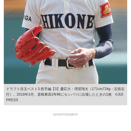
ドラフト目玉ベスト3 投手編【3】慶応大・増居翔太（171cm72kg・左投左
打）。2018年3月、彦根東高3年時にセンバツに出場したときの1枚 ©JIJI
PRESS
ADVERTISEMENT