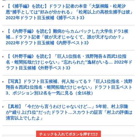
【《捕手編》を読む】ドラフト記者の本音「大阪桐蔭・松尾汐
恩“捕手としては”好みが分かれる」「松尾以上の高校生捕手は彼」
2022年ドラフト目玉候補《捕手ベスト3》
【《内野手編》を読む】難病からカムバックした大学生ドラ1候
補…ドラフト記者「彼が天才じゃなくて、誰が天才なのか？」
2022年ドラフト目玉候補《内野手ベスト3》
【《外野手編》を読む】「巨人1位指名・浅野翔吾＆西武1位指
名・蛭間拓哉だけじゃない」“忘れられた”逸材がいる… 2022年ド
ラフト目玉候補《外野手ベスト3》
【写真】ドラフト目玉候補、何人知ってる？「巨人1位指名・浅野
翔吾＆西武1位指名・蛭間拓哉だけじゃない」ドラフト目玉ベスト
3、ポジション別12名を一気に見る（全16枚）
【真相】「今だから言うわけじゃないけど…」5年前、村上宗隆
が“繰り上げ1位”だったドラフト…スカウトの証言「村上の評価は
清宮以上でしたよ」
チェックを入れてボタンを押すだけ