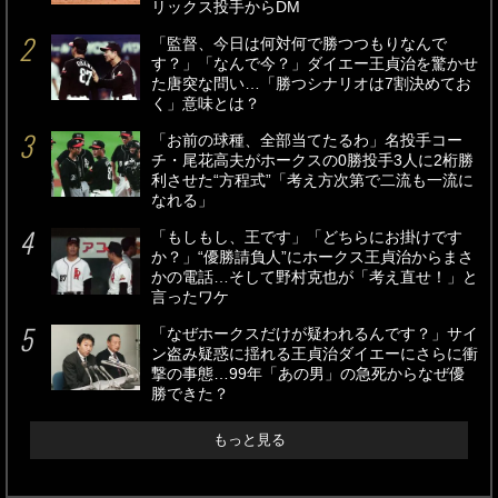
リックス投手からDM
「監督、今日は何対何で勝つつもりなんで
す？」「なんで今？」ダイエー王貞治を驚かせ
た唐突な問い…「勝つシナリオは7割決めてお
く」意味とは？
「お前の球種、全部当てたるわ」名投手コー
チ・尾花高夫がホークスの0勝投手3人に2桁勝
利させた“方程式”「考え方次第で二流も一流に
なれる」
「もしもし、王です」「どちらにお掛けです
か？」“優勝請負人”にホークス王貞治からまさ
かの電話…そして野村克也が「考え直せ！」と
言ったワケ
「なぜホークスだけが疑われるんです？」サイ
ン盗み疑惑に揺れる王貞治ダイエーにさらに衝
撃の事態…99年「あの男」の急死からなぜ優
勝できた？
もっと見る