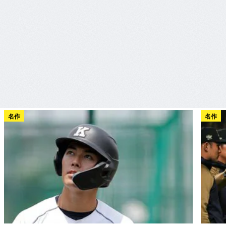
名作
名作