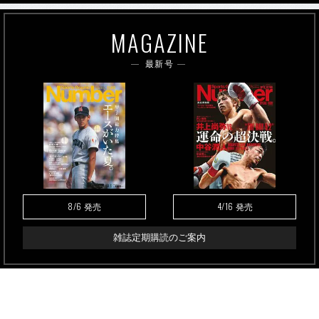
MAGAZINE
最新号
8/6
4/16
発売
発売
雑誌定期購読のご案内