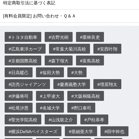
特定商取引法に基づく表記
[有料会員限定] お問い合わせ・Ｑ＆Ａ
#トヨタ自動車
#吉野光樹
#栗林良吏
#広島東洋カープ
#常葉大菊川高校
#安西叶翔
#京都国際高校
#森下瑠大
#富島高校
#日高暖己
#翁田大勢
#大勢
#読売ジャイアンツ
#慶應義塾大学
#増居翔太
#伊藤将司
#上甲凌大
#大阪桐蔭高校
#松尾汐恩
#名城大学
#野口泰司
#聖光学院高校
#山浅龍之介
#戸柱恭孝
#横浜DeNAベイスターズ
#亜細亜大学
#田中幹也