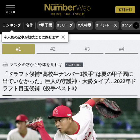
有料会員
毎日6時・11時・17時更新
ランキング
名作
#甲子園
#Jリーグ
#八村塁
#ドジャース
#ソフトバ
〉
×
今人気の記事が競技ごとに探せます
野球
プロ野球
ドラフト会議
#1
#2
#3
#4
マスクの窓から野球を見れば
BACK NUMBER
「ドラフト候補“高校生ナンバー1投手”は夏の甲子園に
出ていなかった」巨人の守護神・大勢タイプ…2022年ド
ラフト目玉候補《投手ベスト3》