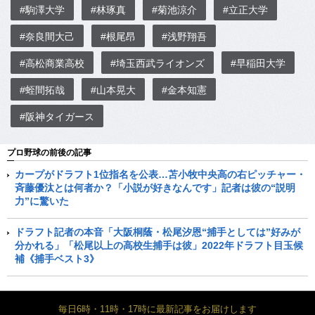
#駒澤大学
#林琢真
#菊池涼介
#立正大学
#奈良間大己
#根尾昂
#浅野翔吾
#高松商業高校
#埼玉西武ライオンズ
#早稲田大学
#蛭間拓哉
#山本晃大
#金本知憲
#阪神タイガース
プロ野球の前後の記事
カープがドラフト1位指名を公表…苫小牧中央高の右ピッチャー・
斉藤優汰とは何者か？「小説が好きなんです」記者は彼の“説明
力”に驚いた
ドラフト記者の本音「大阪桐蔭・松尾汐恩“捕手としては”好みが
分かれる」「松尾以上の高校生捕手は彼」2022年ドラフト目玉候
補《捕手ベスト3》
毎日6時・11時・17時に最新記事をお届けします