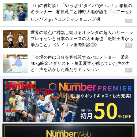
《山の神対談》「やっぱり“タイパ”がいい！」箱根の
名ランナー、柏原竜二と神野大地が語る「エアー
サ
®
ロンパス
」×コンディショニング術
®
PR
世界の頂点に君臨し続けるオランダの超人ハリー・ラ
ブレイセンと日本のエースの太田海也「絶対王者から
学ぶこと」《ケイリン国際対談②》
PR
「会場の声は自分を客観視するバロメーター」柔道
48kg級金メダリスト・角田夏実が感じていた声の力
と、声を活かした新たなミッション
PR