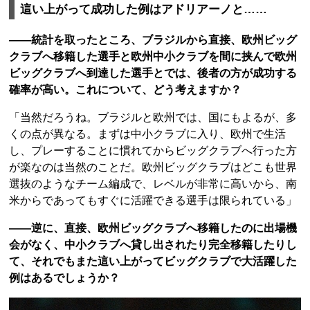
這い上がって成功した例はアドリアーノと……
――統計を取ったところ、ブラジルから直接、欧州ビッグ
クラブへ移籍した選手と欧州中小クラブを間に挟んで欧州
ビッグクラブへ到達した選手とでは、後者の方が成功する
確率が高い。これについて、どう考えますか？
「当然だろうね。ブラジルと欧州では、国にもよるが、多
くの点が異なる。まずは中小クラブに入り、欧州で生活
し、プレーすることに慣れてからビッグクラブへ行った方
が楽なのは当然のことだ。欧州ビッグクラブはどこも世界
選抜のようなチーム編成で、レベルが非常に高いから、南
米からであってもすぐに活躍できる選手は限られている」
――逆に、直接、欧州ビッグクラブへ移籍したのに出場機
会がなく、中小クラブへ貸し出されたり完全移籍したりし
て、それでもまた這い上がってビッグクラブで大活躍した
例はあるでしょうか？