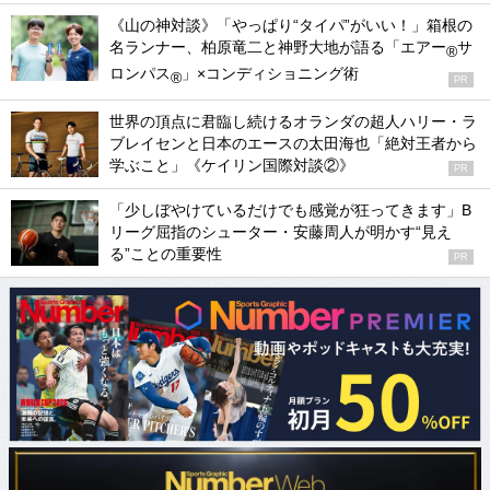
《山の神対談》「やっぱり“タイパ”がいい！」箱根の
名ランナー、柏原竜二と神野大地が語る「エアー
サ
®
ロンパス
」×コンディショニング術
®
PR
世界の頂点に君臨し続けるオランダの超人ハリー・ラ
ブレイセンと日本のエースの太田海也「絶対王者から
学ぶこと」《ケイリン国際対談②》
PR
「少しぼやけているだけでも感覚が狂ってきます」B
リーグ屈指のシューター・安藤周人が明かす“見え
る”ことの重要性
PR