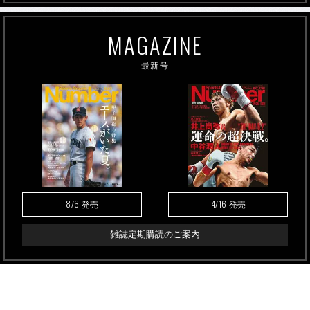
MAGAZINE
最新号
8/6
4/16
発売
発売
雑誌定期購読のご案内