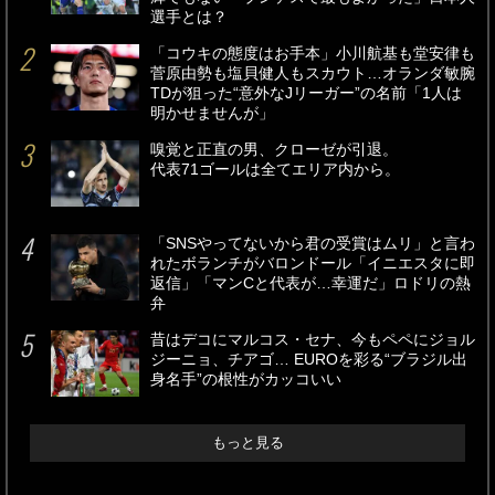
選手とは？
「コウキの態度はお手本」小川航基も堂安律も
菅原由勢も塩貝健人もスカウト…オランダ敏腕
TDが狙った“意外なJリーガー”の名前「1人は
明かせませんが」
嗅覚と正直の男、クローゼが引退。
代表71ゴールは全てエリア内から。
「SNSやってないから君の受賞はムリ」と言わ
れたボランチがバロンドール「イニエスタに即
返信」「マンCと代表が…幸運だ」ロドリの熱
弁
昔はデコにマルコス・セナ、今もペペにジョル
ジーニョ、チアゴ… EUROを彩る“ブラジル出
身名手”の根性がカッコいい
もっと見る