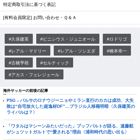
特定商取引法に基づく表記
[有料会員限定] お問い合わせ・Ｑ＆Ａ
#久保建英
#ビニシウス・ジュニオール
#ロドリゴ
#レアル・マドリー
#レアル・ソシエダ
#橋本幸一
#古橋亨梧
#セルティック
#アカス・フェレジェール
海外サッカーの前後の記事
PSG→バルサのロナウジーニョやミラン直行のカカは成功、大失
敗は“自宅放火した超逸材DF”…ブラジル人移籍明暗〈久保建英の
ライバルは？〉
「ワタルはマシーンみたいだった」ブッフバルトが語る、遠藤航
がシュツットガルトで“愛される”理由〈浦和時代の思い出も〉