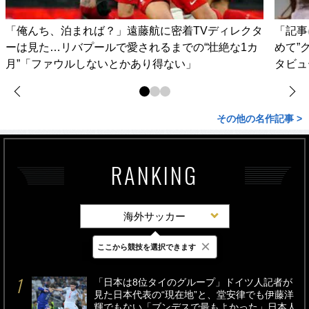
「俺んち、泊まれば？」遠藤航に密着TVディレクタ
「記事
ーは見た…リバプールで愛されるまでの“壮絶な1カ
めて”
月”「ファウルしないとかあり得ない」
タビュ
その他の名作記事 >
RANKING
海外サッカー
×
ここから競技を選択できます
最新
24時間
週間
「日本は8位タイのグループ」ドイツ人記者が
見た日本代表の“現在地”と、堂安律でも伊藤洋
輝でもない「ブンデスで最もよかった」日本人