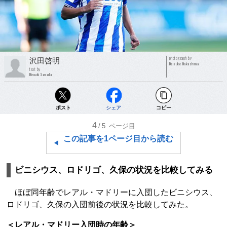
photograph by
沢田啓明
Daisuke Nakashima
text by
Hiroaki Sawada
ポスト
シェア
コピー
4
/5
ページ目
この記事を1ページ目から読む
ビニシウス、ロドリゴ、久保の状況を比較してみる
ほぼ同年齢でレアル・マドリーに入団したビニシウス、
ロドリゴ、久保の入団前後の状況を比較してみた。
＜レアル・マドリー入団時の年齢＞