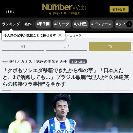
有料会員
毎日6時・11時・17時更新
ランキング
名作
#甲子園
#Jリーグ
#八村塁
#ドジャース
#ソフトバ
〉
×
今人気の記事が競技ごとに探せます
サッカー
海外サッカー
リーガ・エスパニョーラ
#1
#2
#3
熱狂とカオス！魅惑の南米直送便
BACK NUMBER
「クボもソシエダ移籍できたから御の字」「日本人だ
と、Jで活躍しても…」ブラジル敏腕代理人が“久保建英
らの移籍ウラ事情”を明かす