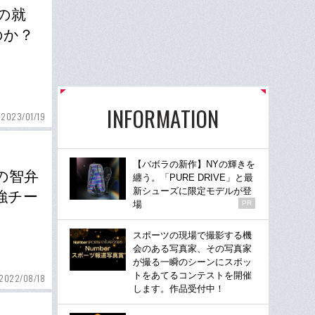
の就
のか？
INFORMATION
2023/01/19
【バボラの新作】NYの輝きを
年の智弁
纏う。「PURE DRIVE」と最
新シューズに限定モデルが登
強チー
場
PR
スポーツの現場で撮影する機
会のある写真家、その写真家
が撮る一瞬のシーンにスポッ
トをあてるコンテストを開催
2022/08/18
します。作品受付中！