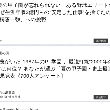
夏の甲子園が忘れられない」ある野球エリート
ぜ生涯年収3億円～の“安定した仕事”を捨てた
桐蔭一強」への挑戦
be
高校野球
園の風
義がいた“1987年のPL学園”、最強打線“2000
”は何位？ あなたが選ぶ「夏の甲子園・史上最
果発表《700人アンケート》
Web編集部
phic Number Web
高校野球
ts Graphic Number More