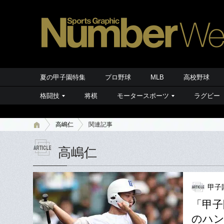
夏の甲子園特集
プロ野球
MLB
高校野球
格闘技
将棋
モータースポーツ
ラグビー
高嶋仁
関連記事
高嶋仁
甲子
「甲子
のハン