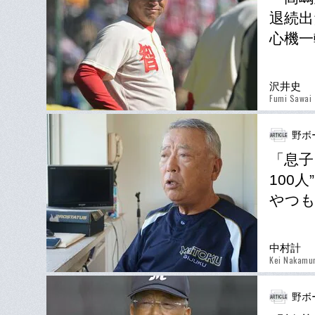
退続出
心機一
沢井史
Fumi Sawai
野ボ
「息子
100
やつ
中村計
Kei Nakamu
野ボ