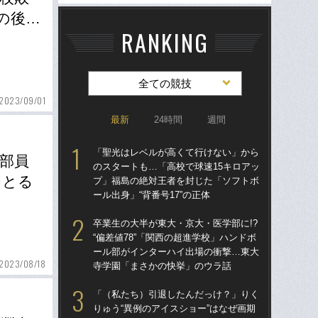
の後…
RANKING
全ての競技
2023/09/01
最新
24時間
週間
「聖光はレベルが高くて行けない」から
「
部員
のスタートも…「高校で球速15キロアッ
のス
っとる
プ」福島の絶対王者を封じた「ソフトボ
プ
ール出身」“背番号17”の正体
ール
卒業生の大半が東大・京大・医学部に!?
卒業
“偏差値78”「関西の超進学校」ハンドボ
“偏
ール部がインターハイ出場の衝撃…東大
ー
2023/08/18
寺学園「まさかの快挙」のウラ話
寺
「（私たち）引退したんだっけ？」りく
「
りゅう“異例のアイスショー”はなぜ画期
りゅ