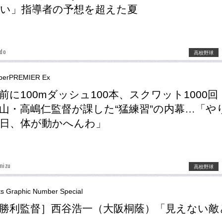
い」指導者の予想を超えた夏
ndo
高校野球
berPREMIER Ex
前に100mダッシュ100本、スクワット1000
山・高嶋仁監督が課した“猛練習”の内幕…「や
日、体が動かへんわ」
mizu
高校野球
ts Graphic Number Special
勝利監督］西谷浩一（大阪桐蔭）「見えない敵