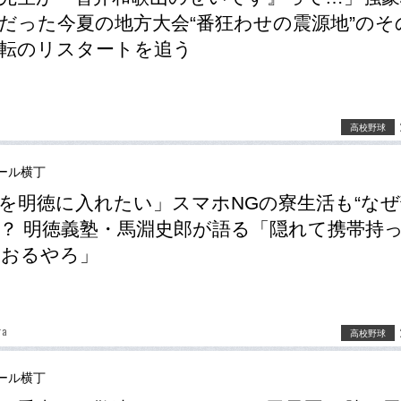
だった今夏の地方大会“番狂わせの震源地”のそ
転のリスタートを追う
高校野球
ール横丁
を明徳に入れたい」スマホNGの寮生活も“なぜ
人”？ 明徳義塾・馬淵史郎が語る「隠れて携帯持
もおるやろ」
ra
高校野球
ール横丁