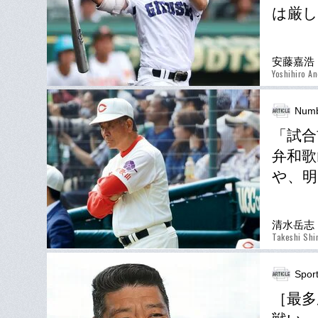
は厳し
安藤嘉浩
Yoshihiro A
Num
「試合
弁和歌
や、明
清水岳志
Takeshi Shi
Spor
［最多