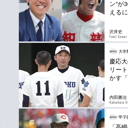
ン”が
える
沢井史
Fumi Sawai
大学
慶応大
リート
かす「
内田勝治
Katsuharu U
甲子
「高嶋