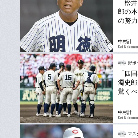
「松井
郎の本
の努力
中村計
Kei Nakamu
野ボ
「四国
淵史郎
驚くべ
中村計
Kei Nakamu
マス