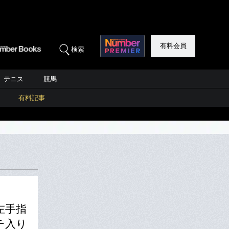
有料会員
検索
テニス
競馬
有料記事
左手指
チ入り