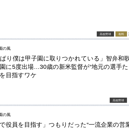
高校野球
有料
園の風
ぱり僕は甲子園に取りつかれている」智弁和
園に5度出場…30歳の新米監督が“地元の選手た
を目指すワケ
高校野球
園の風
で役員を目指す」つもりだった“一流企業の営