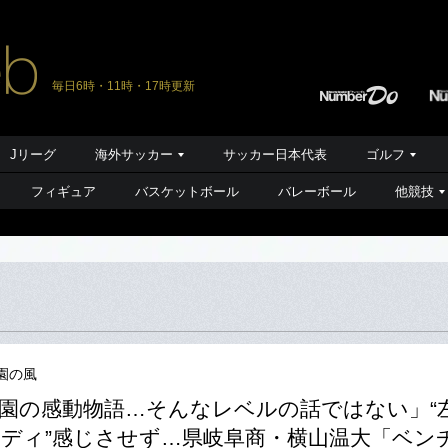
毎日6時・11時・17時更新
Jリーグ
海外サッカー
サッカー日本代表
ゴルフ
フィギュア
バスケットボール
バレーボール
他競技
園の風
園の感動物語…そんなレベルの話ではない」“
ディ”感じさせず…県岐阜商・横山温大「ベン