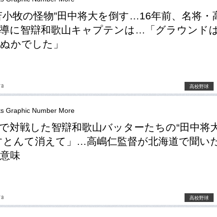
苫小牧の怪物”田中将大を倒す…16年前、名将・
導に智辯和歌山キャプテンは…「グラウンド
死ぬかでした」
ra
高校野球
ts Graphic Number More
で対戦した智辯和歌山バッターたちの“田中将
すとんて消えて」…高嶋仁監督が北海道で聞い
意味
ra
高校野球