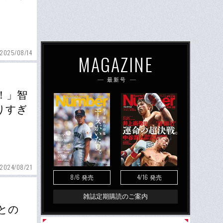
2025/08/14
MAGAZINE
最新号
回！」智
りすぎ
2024/08/21
8/6
4/16
発売
発売
雑誌定期購読のご案内
との