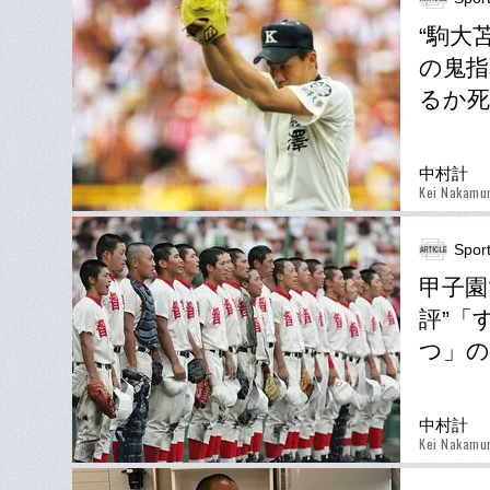
“駒大
の鬼指
るか
中村計
Kei Nakamu
Spor
甲子園
評”「
つ」の
中村計
Kei Nakamu