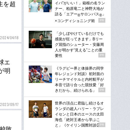
生を超
イパ”がいい！」箱根の名ラン
ナー、柏原竜二と神野大地が
語る「エアー
サロンパス
」
®
®
×コンディショニング術
PR
「少しぼやけているだけでも
2024/04/18
感覚が狂ってきます」Bリー
グ屈指のシューター・安藤周
人が明かす“見える”ことの重
要性
PR
球エ
《ラグビー界と体操界の同学
が明
年レジェンド対談》初対面の
リーチマイケルと内村航平が
本音で語り合った競技愛「好
きだから、続けられる」
PR
世界の頂点に君臨し続けるオ
2023/09/17
ランダの超人ハリー・ラブレ
イセンと日本のエースの太田
海也「絶対王者から学ぶこ
と」《ケイリン国際対談②》
PR
校敗