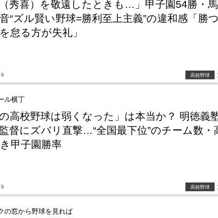
（秀喜）を敬遠したときも…」甲子園54勝・
音“ズル賢い野球=勝利至上主義”の違和感「勝
を怠る方が失礼」
ra
高校野球
ール横丁
の高校野球は弱くなった」は本当か？ 明徳義
監督にズバリ直撃…“全国最下位”のチーム数・
き甲子園勝率
ra
高校野球
クの窓から野球を見れば