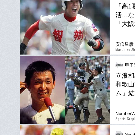
「高1
活…な
「大阪
安倍昌彦
Masahiko A
甲子
立浪和
和歌山
ム」結
Number
Sports Gra
Spor