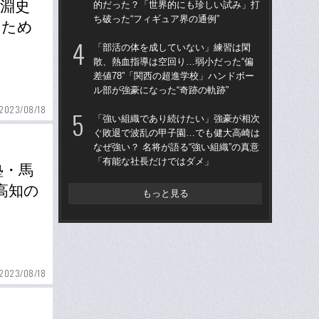
馬淵史
的だった？「世界的にも珍しい試み」打
的
ち破った“フィギュア界の通例”
ち破
つため
「部活の体を成していない」練習は閑
仙
散、熱血指導は空回り…弱小だった“偏
河
差値78”「関西の超進学校」ハンドボー
り
ル部が強豪になった“奇跡の軌跡”
た
2023/08/18
「強い組織であり続けたい」強豪が相次
“県
ぐ敗退で波乱の甲子園…でも健大高崎は
学
なぜ強い？ 名将が語る“強い組織”の真意
は
「有能な社長だけではダメ」
17
塾・馬
高知の
もっと見る
2023/08/18