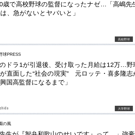
30歳で高校野球の監督になったナゼ…「高嶋先
には、急がないとヤバいと」
高校野球
野球PRESS
のドラ1が引退後、受け取った月給は12万…野
が直面した“社会の現実” 元ロッテ・喜多隆志
興国高監督になるまで」
chida
大学野球
園の風
先生が『智弁和歌山のせいです』って…」強豪