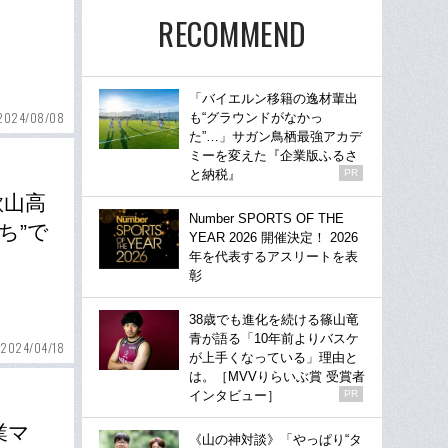
RECOMMEND
「バイエルン移籍の逸材輩出
2024/08/08
も“グラウンドがなかっ
た”…」サガン鳥栖最強アカデ
ミーを変えた『企業版ふるさ
と納税』
PR
歌山高
Number SPORTS OF THE
ち”で
YEAR 2026 開催決定！ 2026
年を代表するアスリートを表
彰
38歳でも進化を続ける篠山竜
青が語る「10年前よりバスケ
2024/04/18
が上手くなっている」理由と
は。［MVVりらいぶ賞 受賞者
インタビュー］
PR
業マ
《山の神対談》「やっぱり“タ