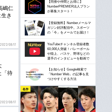
【同僚や仲間とお得に】
NumberPREMIER法人プラン
高嶋仁
が募集スタート！
は生き
【登録無料】Numberメールマ
ガジン好評配信中。スポーツ
の「今」をメールでお届け！
YouTubeチャンネル登録者数
2022/08/17
60,000人突破！バレーボール
や陸上、バスケ、野球などの
選手のインタビューを動画で
大
【お知らせ】Google検索で
た「待
「Number Web」の記事を見
つけやすくする方法
名作
2022/08/17