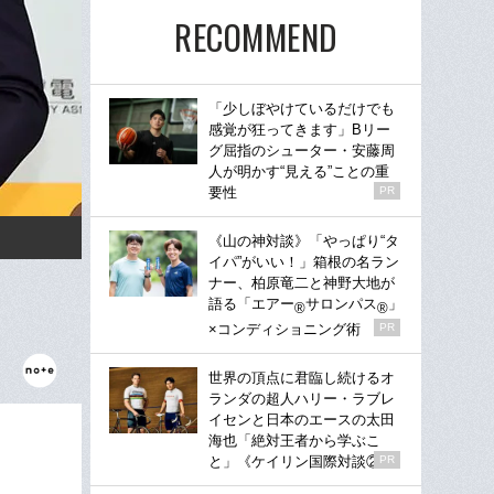
RECOMMEND
「少しぼやけているだけでも
感覚が狂ってきます」Bリー
グ屈指のシューター・安藤周
人が明かす“見える”ことの重
要性
PR
《山の神対談》「やっぱり“タ
イパ”がいい！」箱根の名ラン
ナー、柏原竜二と神野大地が
語る「エアー
サロンパス
」
®
®
×コンディショニング術
PR
世界の頂点に君臨し続けるオ
ランダの超人ハリー・ラブレ
イセンと日本のエースの太田
海也「絶対王者から学ぶこ
と」《ケイリン国際対談②》
PR