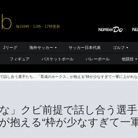
毎日6時・11時・17時更新
Jリーグ
海外サッカー
サッカー日本代表
ゴルフ
フィギュア
バスケットボール
バレーボール
他競技
で話し合う選手たち…「育成のホークス」が抱える“枠が少なすぎて一軍に上がれな
な」クビ前提で話し合う選手
が抱える“枠が少なすぎて一