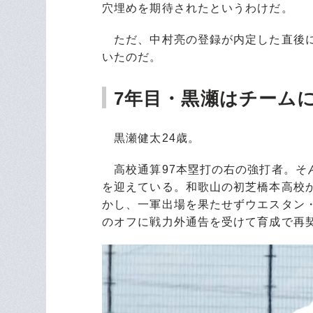
穴埋めを期待されたというわけだ。
ただ、中村亮の登録が内定した直後に
いたのだ。
7年目・黒瀬はチーム
黒瀬健太24歳。
高校通算97本塁打の右の強打者。そ
を迎えている。和歌山の初芝橋本高校か
かし、一軍出場を果たせずウエスタン
のオフに戦力外通告を受けて育成で再契