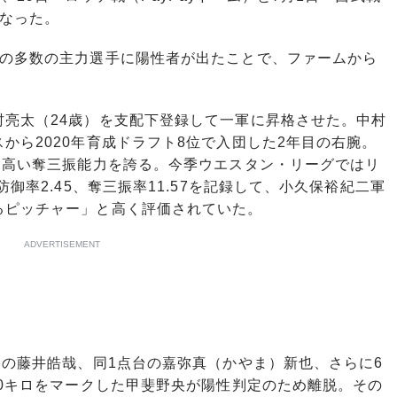
となった。
の多数の主力選手に陽性者が出たことで、ファームから
亮太（24歳）を支配下登録して一軍に昇格させた。中村
から2020年育成ドラフト8位で入団した2年目の右腕。
に高い奪三振能力を誇る。今季ウエスタン・リーグではリ
御率2.45、奪三振率11.57を記録して、小久保裕紀二軍
るピッチャー」と高く評価されていた。
ADVERTISEMENT
の藤井皓哉、同1点台の嘉弥真（かやま）新也、さらに6
60キロをマークした甲斐野央が陽性判定のため離脱。その