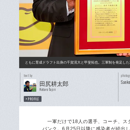
ともに育成ドラフト出身の千賀滉大と甲斐拓也。三軍制を発足した2
text by
photog
Sanke
田尻耕太郎
Kotaro Tajiri
PROFILE
一軍だけで18人の選手、コーチ、ス
バンク。6月25日以降に感染者が続出し