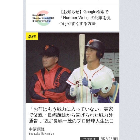
【お知らせ】Google検索で
「Number Web」の記事を見
つけやすくする方法
名作
「お前はもう戦力に入っていない」実家
で父親・長嶋茂雄から告げられた戦力外
通告…“2世”長嶋一茂のプロ野球人生はこ
うして終わった
中溝康隆
Yasutaka Nakamizo
2025/06/05
プロ野球