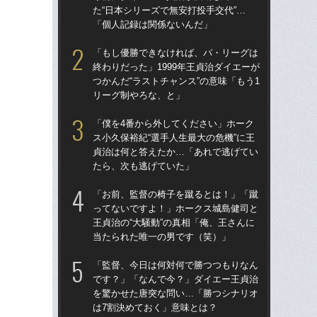
た“日本シリーズで無安打投手交代”…
た“
「個人記録は関係ないんだ」
「
「もし優勝できなければ、パ・リーグは
「
終わりだった」1999年王貞治ダイエーが
終わ
つかんだ“ラストチャンス”の意味「もう1
つか
リーグ制やろな、と」
リ
「僕を4番から外してください」ホーク
「
ス小久保裕紀“選手人生最大の危機”に王
っ
貞治は何と答えたか…「あれで逃げてい
王貞
たら、次も逃げていた」
当
「お前、監督の椅子を蹴るとは！」「蹴
「ア
ってないですよ！」ホークス城島健司と
球
王貞治の“大騒動”の真相「俺、王さんに
す“
当たられた唯一の男です（笑）」
た…
らD
「監督、今日は何対何で勝つつもりなん
です？」「なんで今？」ダイエー王貞治
「
を驚かせた唐突な問い…「勝つシナリオ
ス小
は7割決めておく」意味とは？
貞