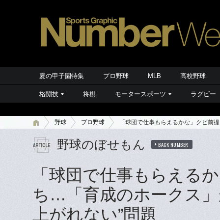
夏の甲子園特集
プロ野球
MLB
高校野球
格闘技
将棋
モータースポーツ
ラグビー
野球
プロ野球
「球団で仕事もらえるかな」クビ前提
野球のぼせもん
BACK NUMBER
「球団で仕事もらえるか
ち…「育成のホークス」
上がれない”問題