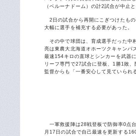
（ベルーナドーム）の計2試合が中止
2日の試合から再開にこぎつけたもの
大幅に選手を補充する必要があった。
その中で球団は、育成選手だった中村
亮は東農大北海道オホーツクキャンパス
最速154キロの直球とシンカーを武器
リーフ専門で27試合に登板、1勝1敗、防
監督からも「一番安心して見ていられ
一軍救援陣は28戦登板で防御率0点台
月17日の試合で自己最速を更新する1