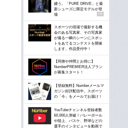
纏う。「PURE DRIVE」と最
新シューズに限定モデルが登
場
PR
スポーツの現場で撮影する機
会のある写真家、その写真家
が撮る一瞬のシーンにスポッ
トをあてるコンテストを開催
します。作品受付中！
【同僚や仲間とお得に】
NumberPREMIER法人プラン
が募集スタート！
【登録無料】Numberメールマ
ガジン好評配信中。スポーツ
の「今」をメールでお届け！
YouTubeチャンネル登録者数
60,000人突破！バレーボール
や陸上、バスケ、野球などの
選手のインタビューを動画で