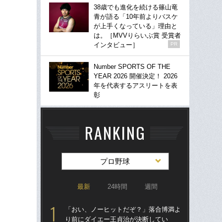
38歳でも進化を続ける篠山竜
青が語る「10年前よりバスケ
が上手くなっている」理由と
は。［MVVりらいぶ賞 受賞者
インタビュー］
PR
Number SPORTS OF THE
YEAR 2026 開催決定！ 2026
年を代表するアスリートを表
彰
RANKING
プロ野球
最新
24時間
週間
「おい、ノーヒットだぞ？」落合博満よ
「
り前にダイエー王貞治が決断してい
り