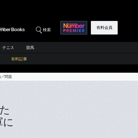
有料会員
検索
テニス
競馬
有料記事
い”問題
た
軍に