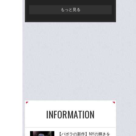
た
もっと見る
INFORMATION
【バボラの新作】NYの輝きを