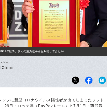
011年以降、多くの主力選手を生み出してきたが……
raph by
i Shimbun
タッフに新型コロナウイルス陽性者が出てしまったソフト
、29日・ロッテ戦（PayPayドーム）と7月1日・西武戦