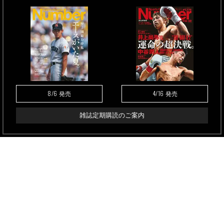
8/6
4/16
発売
発売
雑誌定期購読のご案内