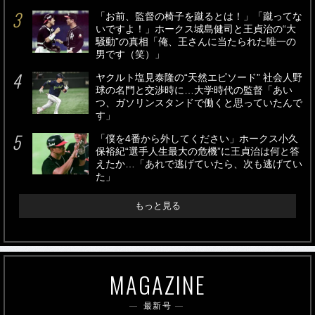
「お前、監督の椅子を蹴るとは！」「蹴ってな
いですよ！」ホークス城島健司と王貞治の“大
騒動”の真相「俺、王さんに当たられた唯一の
男です（笑）」
ヤクルト塩見泰隆の“天然エピソード” 社会人野
球の名門と交渉時に…大学時代の監督「あい
つ、ガソリンスタンドで働くと思っていたんで
す」
「僕を4番から外してください」ホークス小久
保裕紀“選手人生最大の危機”に王貞治は何と答
えたか…「あれで逃げていたら、次も逃げてい
た」
もっと見る
MAGAZINE
最新号