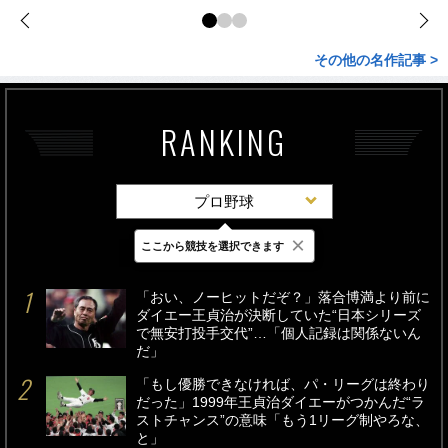
その他の名作記事 >
RANKING
プロ野球
×
ここから競技を選択できます
最新
24時間
週間
「おい、ノーヒットだぞ？」落合博満より前に
ダイエー王貞治が決断していた“日本シリーズ
で無安打投手交代”…「個人記録は関係ないん
だ」
「もし優勝できなければ、パ・リーグは終わり
だった」1999年王貞治ダイエーがつかんだ“ラ
ストチャンス”の意味「もう1リーグ制やろな、
と」