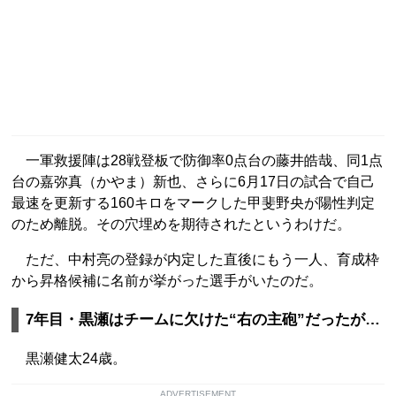
一軍救援陣は28戦登板で防御率0点台の藤井皓哉、同1点
台の嘉弥真（かやま）新也、さらに6月17日の試合で自己
最速を更新する160キロをマークした甲斐野央が陽性判定
のため離脱。その穴埋めを期待されたというわけだ。
ただ、中村亮の登録が内定した直後にもう一人、育成枠
から昇格候補に名前が挙がった選手がいたのだ。
7年目・黒瀬はチームに欠けた“右の主砲”だったが…
黒瀬健太24歳。
ADVERTISEMENT