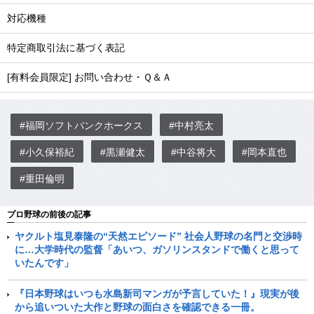
対応機種
特定商取引法に基づく表記
[有料会員限定] お問い合わせ・Ｑ＆Ａ
#福岡ソフトバンクホークス
#中村亮太
#小久保裕紀
#黒瀬健太
#中谷将大
#岡本直也
#重田倫明
プロ野球の前後の記事
ヤクルト塩見泰隆の“天然エピソード” 社会人野球の名門と交渉時
に…大学時代の監督「あいつ、ガソリンスタンドで働くと思って
いたんです」
『日本野球はいつも水島新司マンガが予言していた！』現実が後
から追いついた大作と野球の面白さを確認できる一冊。