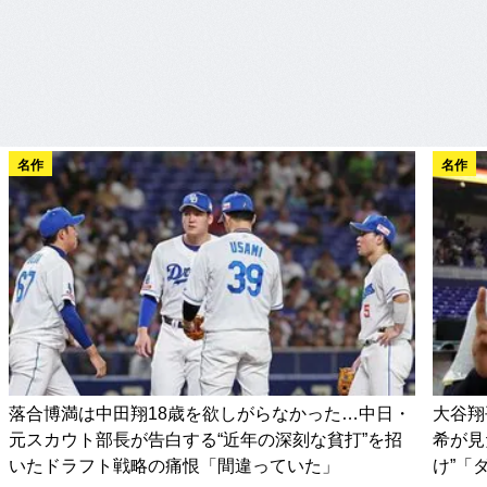
名作
名作
落合博満は中田翔18歳を欲しがらなかった…中日・
大谷翔
元スカウト部長が告白する“近年の深刻な貧打”を招
希が見
いたドラフト戦略の痛恨「間違っていた」
け”「