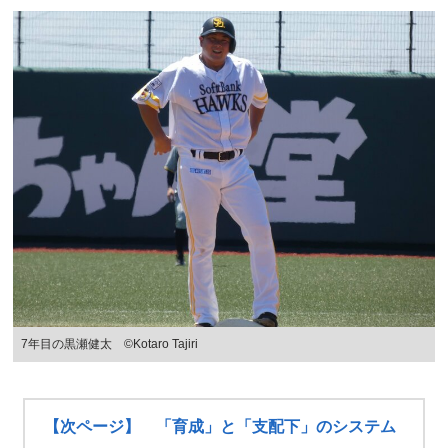
7年目の黒瀬健太 ©Kotaro Tajiri
【次ページ】 「育成」と「支配下」のシステム