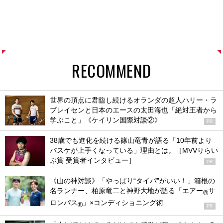
RECOMMEND
世界の頂点に君臨し続けるオランダの超人ハリー・ラ
ブレイセンと日本のエースの太田海也「絶対王者から
学ぶこと」《ケイリン国際対談②》
PR
38歳でも進化を続ける篠山竜青が語る「10年前より
バスケが上手くなっている」理由とは。［MVVりらい
ぶ賞 受賞者インタビュー］
PR
《山の神対談》「やっぱり“タイパ”がいい！」箱根の
名ランナー、柏原竜二と神野大地が語る「エアー
サ
®
ロンパス
」×コンディショニング術
®
PR