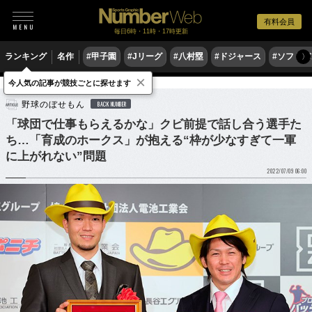
有料会員
毎日6時・11時・17時更新
ランキング
名作
#甲子園
#Jリーグ
#八村塁
#ドジャース
#ソフトバ
〉
×
今人気の記事が競技ごとに探せます
野球
プロ野球
野球のぼせもん
BACK NUMBER
「球団で仕事もらえるかな」クビ前提で話し合う選手た
ち…「育成のホークス」が抱える“枠が少なすぎて一軍
に上がれない”問題
2022/07/09 06:00