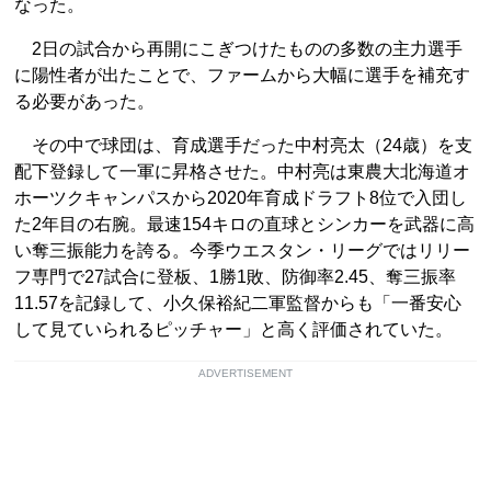
なった。
2日の試合から再開にこぎつけたものの多数の主力選手
に陽性者が出たことで、ファームから大幅に選手を補充す
る必要があった。
その中で球団は、育成選手だった中村亮太（24歳）を支
配下登録して一軍に昇格させた。中村亮は東農大北海道オ
ホーツクキャンパスから2020年育成ドラフト8位で入団し
た2年目の右腕。最速154キロの直球とシンカーを武器に高
い奪三振能力を誇る。今季ウエスタン・リーグではリリー
フ専門で27試合に登板、1勝1敗、防御率2.45、奪三振率
11.57を記録して、小久保裕紀二軍監督からも「一番安心
して見ていられるピッチャー」と高く評価されていた。
ADVERTISEMENT