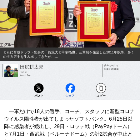
ともに育成ドラフト出身の千賀滉大と甲斐拓也。三軍制を発足した2011年以降、多く
の主力選手を生み出してきたが……
photograph by
田尻耕太郎
Sankei Shimbun
text by
Kotaro Tajiri
ポスト
シェア
コピー
一軍だけで18人の選手、コーチ、スタッフに新型コロナ
ウイルス陽性者が出てしまったソフトバンク。6月25日以
降に感染者が続出し、29日・ロッテ戦（PayPayドーム）
と7月1日・西武戦（ベルーナドーム）の計2試合が中止と