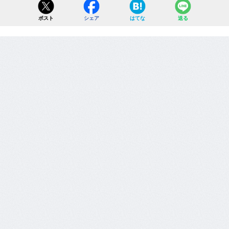
ポスト
シェア
はてな
送る