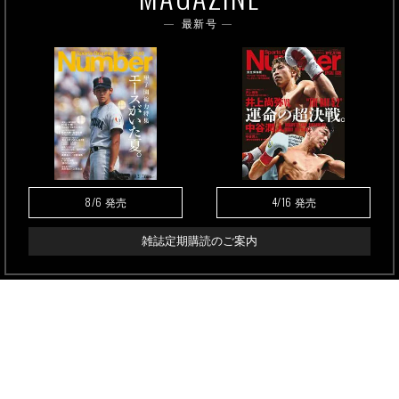
最新号
8/6
4/16
発売
発売
雑誌定期購読のご案内