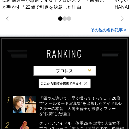
に同期選手が急逝…元女子プロレスラー・西脇充子
ゃない
が明かす「22歳で引退を決意した理由」
HAN
その他の名作記事 >
RANKING
プロレス
×
ここから競技を選択できます
最新
24時間
週間
「四つん這いで、早く撮って！って…」28歳
で“オールヌード写真集”を出版したアイドルレ
スラーの本音…大向美智子が撮影オファー
を“快諾”した理由
グラビアアイドル→体重26キロ増で人気女子
プロレスラーに「デカさは武器なので」後藤智