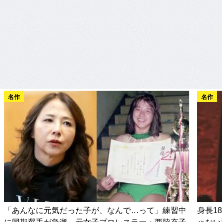
名作
名作
「あんなに元気だった子が、なんで…って」練習中
身長1