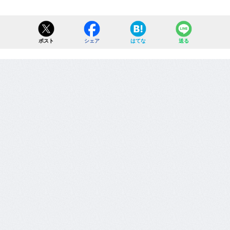
ポスト
シェア
はてな
送る