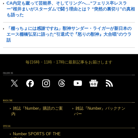
CA内定も蹴って芸能界、そしてリングへ…“フェリス卒レスラ
ー”桜井まいがスターダムで闘う理由とは？ “突然の裏切り”の真相
も語った
「棚っちょには感謝ですね」獣神サンダー・ライガーが新日本の
エース棚橋弘至に語った“引退式で『怒りの獣神』大合唱”のウラ
話
毎日6時・11時・17時に最新記事をお届けします
FOLLOW US
MAGAZINE
雑誌『Number』購読のご案
雑誌『Number』バックナン
内
バー
SPECIAL
Number SPORTS OF THE