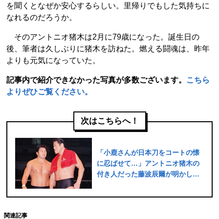
を聞くとなぜか安心するらしい。里帰りでもした気持ちに
なれるのだろうか。
そのアントニオ猪木は2月に79歳になった。誕生日の
後、筆者は久しぶりに猪木を訪ねた。燃える闘魂は、昨年
よりも元気になっていた。
記事内で紹介できなかった写真が多数ございます。
こちら
よりぜひご覧ください。
次はこちらへ！
「小鹿さんが日本刀をコートの懐
に忍ばせて…」アントニオ猪木の
付き人だった藤波辰爾が明かし
た、新日本旗揚げの“壮絶な舞台
裏”
関連記事