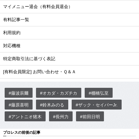
マイメニュー退会（有料会員退会）
有料記事一覧
利用規約
対応機種
特定商取引法に基づく表記
[有料会員限定] お問い合わせ・Ｑ＆Ａ
#藤波辰爾
#オカダ・カズチカ
#棚橋弘至
#藤原喜明
#鈴木みのる
#ザック・セイバーJr.
#アントニオ猪木
#長州力
#前田日明
プロレスの前後の記事