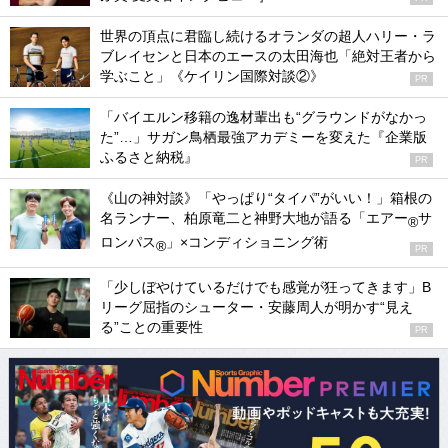
世界の頂点に君臨し続けるオランダの超人ハリー・ラ
ブレイセンと日本のエースの太田海也「絶対王者から
学ぶこと」《ケイリン国際対談②》
PR
「バイエルン移籍の逸材輩出も“グラウンドがなかっ
た”…」サガン鳥栖最強アカデミーを変えた『企業版
ふるさと納税』
PR
《山の神対談》「やっぱり“タイパ”がいい！」箱根の
名ランナー、柏原竜二と神野大地が語る「エアー
サ
®
ロンパス
」×コンディショニング術
®
PR
「少しぼやけているだけでも感覚が狂ってきます」B
リーグ屈指のシューター・安藤周人が明かす“見え
る”ことの重要性
PR