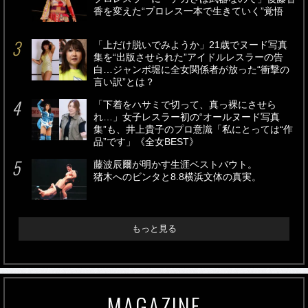
香を変えた“プロレス一本で生きていく”覚悟
「上だけ脱いでみようか」21歳でヌード写真
集を“出版させられた”アイドルレスラーの告
白…ジャンボ堀に全女関係者が放った“衝撃の
言い訳”とは？
「下着をハサミで切って、真っ裸にさせら
れ…」女子レスラー初の“オールヌード写真
集”も、井上貴子のプロ意識「私にとっては“作
品”です」《全女BEST》
藤波辰爾が明かす生涯ベストバウト。
猪木へのビンタと8.8横浜文体の真実。
もっと見る
MAGAZINE