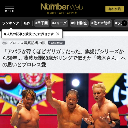
有料会員
毎日6時・11時・17時更新
ランキング
名作
#甲子園
#Jリーグ
#中村剛也
#佐々木朗希
#ラグ
〉
×
今人気の記事が競技ごとに探せます
格闘技
プロレス
プロレス写真記者の眼
BACK NUMBER
「アバラが浮くほどガリガリだった」旗揚げシリーズか
ら50年… 藤波辰爾68歳がリングで伝えた「猪木さん」へ
の思いとプロレス愛