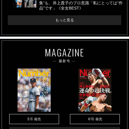
集”も、井上貴子のプロ意識「私にとっては“作
品”です」《全女BEST》
もっと見る
MAGAZINE
最新号
8/6
4/16
発売
発売