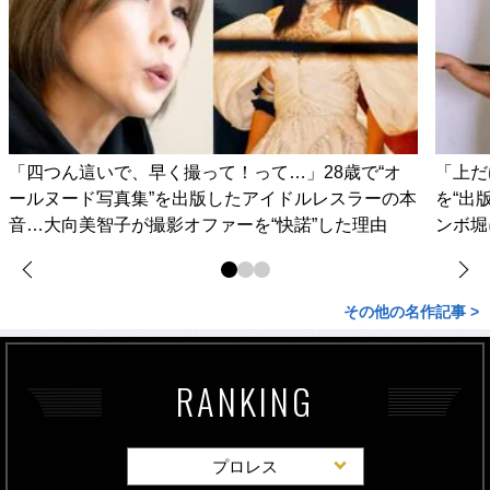
「四つん這いで、早く撮って！って…」28歳で“オ
「上だ
ールヌード写真集”を出版したアイドルレスラーの本
を“出
音…大向美智子が撮影オファーを“快諾”した理由
ンボ堀
その他の名作記事 >
RANKING
プロレス