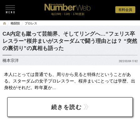
有料会員
毎日6時・11時・17時更新
格闘技
プロレス
CA内定も蹴って芸能界、そしてリングへ…“フェリス卒
レスラー”桜井まいがスターダムで闘う理由とは？ “突然
の裏切り”の真相も語った
橋本宗洋
2022/03/04 17:02
本人にとっては普通でも、周りから見ると特殊だということがあ
る。スターダムの女子プロレスラー、桜井まいにとっては学歴、出
身校がそれだ。昨年夏か...
続きを読む