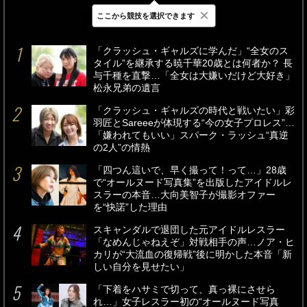
×
ここから競技を選択できます
最新
24時間
週間
「クラッシュ・ギャルズに学んだ」“全女のス
タイル”を継承する暁千華20歳とは何者か？ 長
与千種を直撃…「全女は大嫌いだけど大好き」
松永兄弟の遺言
「クラッシュ・ギャルズの時代と戦いたい」彩
羽匠とSareeeが体現する“今の女子プロレス”…
「嫌われてもいい」スパーク・ラッシュ“真逆
の2人”の情熱
「四つん這いで、早く撮って！って…」28歳
で“オールヌード写真集”を出版したアイドルレ
スラーの本音…大向美智子が撮影オファー
を“快諾”した理由
スキャンダルで退団した元アイドルレスラー
「なめんじゃねえぞ」対戦相手の声…ノア・ヒ
カリが“大流血の復帰戦”後に明かした本音「新
しい自分を見せたい」
「下着をハサミで切って、真っ裸にさせら
れ…」女子レスラー初の“オールヌード写真