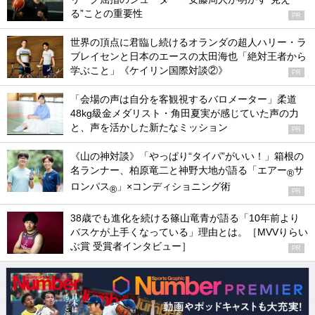
る”ことの重要性
PR
世界の頂点に君臨し続けるオランダの超人ハリー・ラ
ブレイセンと日本のエースの太田海也「絶対王者から
学ぶこと」《ケイリン国際対談②》
PR
「会場の声は自分を客観視するバロメーター」柔道
48kg級金メダリスト・角田夏実が感じていた声の力
と、声を活かした新たなミッション
PR
《山の神対談》「やっぱり“タイパ”がいい！」箱根の
名ランナー、柏原竜二と神野大地が語る「エアー
サ
®
ロンパス
」×コンディショニング術
®
PR
38歳でも進化を続ける篠山竜青が語る「10年前より
バスケが上手くなっている」理由とは。［MVVりらい
ぶ賞 受賞者インタビュー］
PR