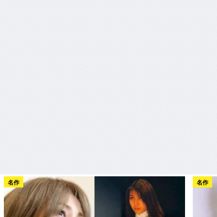
名作
名作