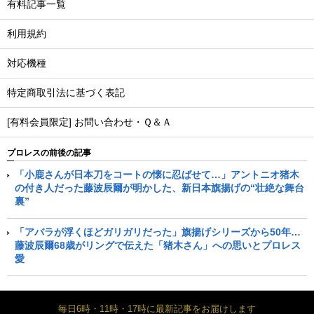
有料記事一覧
利用規約
対応機種
特定商取引法に基づく表記
[有料会員限定] お問い合わせ・Ｑ＆Ａ
プロレスの前後の記事
「小鹿さんが日本刀をコートの懐に忍ばせて…」アントニオ猪木
の付き人だった藤波辰爾が明かした、新日本旗揚げの“壮絶な舞台
裏”
「アバラが浮くほどガリガリだった」旗揚げシリーズから50年…
藤波辰爾68歳がリングで伝えた「猪木さん」への思いとプロレス
愛
毎日6時・11時・17時に最新記事をお届けします