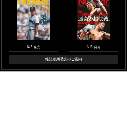
8/6
4/16
発売
発売
雑誌定期購読のご案内