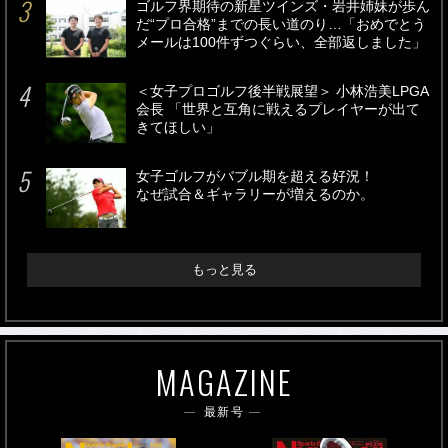
ゴルフ界期待の新星ツインズ・岩井姉妹が歩ん
だ“プロ合格”までの長い道のり…「おめでとう
メールは100件ずつぐらい、全部返しました」
＜女子プロゴルフ後半戦展望＞ 小林浩美LPGA
会長 「世界と互角に戦えるプレイヤーが出て
きてほしい」
女子ゴルフがバブル期を超える好況！
なぜ試合＆ギャラリーが増えるのか。
もっと見る
MAGAZINE
最新号