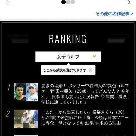
その他の名作記事 >
RANKING
女子ゴルフ
×
ここから競技を選択できます
最新
24時間
週間
驚きの結婚！ ボクサー中谷潤人の“異色ゴルフ
ァー妻”田村亜矢（29歳）ってどんな人？ 今年
3月、関係者も驚いた近況報告「2年間、看護
学校に通っていました」
「また一から出直したい」横峯さくら（36）
が7年間の米挑戦に終止符…今後は日本ツアー
に専念、母となっても“結果”を求める理由