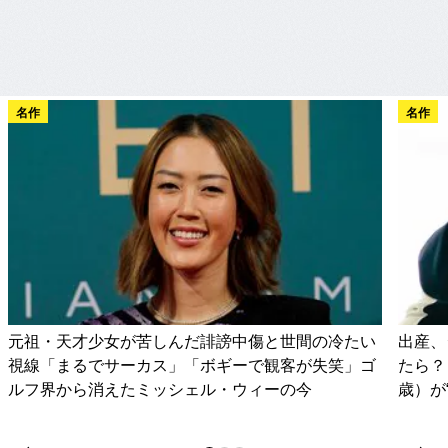
名作
名作
元祖・天才少女が苦しんだ誹謗中傷と世間の冷たい
出産、
視線「まるでサーカス」「ボギーで観客が失笑」ゴ
たら？
ルフ界から消えたミッシェル・ウィーの今
歳）が