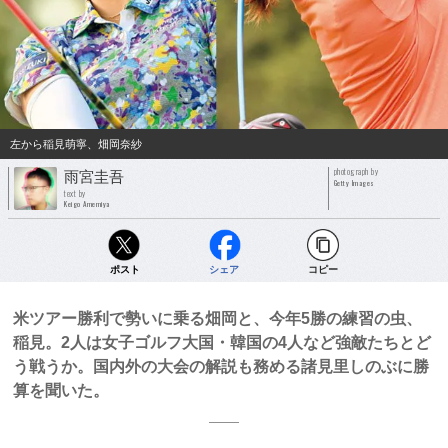
左から稲見萌寧、畑岡奈紗
photograph by
雨宮圭吾
Getty Images
text by
Keigo Amemiya
ポスト
シェア
コピー
米ツアー勝利で勢いに乗る畑岡と、今年5勝の練習の虫、
稲見。2人は女子ゴルフ大国・韓国の4人など強敵たちとど
う戦うか。国内外の大会の解説も務める諸見里しのぶに勝
算を聞いた。