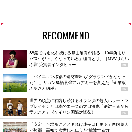
RECOMMEND
38歳でも進化を続ける篠山竜青が語る「10年前より
バスケが上手くなっている」理由とは。［MVVりらい
ぶ賞 受賞者インタビュー］
PR
「バイエルン移籍の逸材輩出も“グラウンドがなかっ
た”…」サガン鳥栖最強アカデミーを変えた『企業版
ふるさと納税』
PR
世界の頂点に君臨し続けるオランダの超人ハリー・ラ
ブレイセンと日本のエースの太田海也「絶対王者から
学ぶこと」《ケイリン国際対談②》
PR
「安定した場所にとどまれば成長は止まる」西内悠人
が故郷・高知で次世代へ伝えた“挑戦する力”