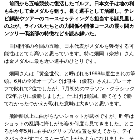
前回から五輪競技に復活したゴルフ。日本女子は地の利
も生かして金メダルを狙う。長く選手として活躍し、テレ
ビ解説やツアーのコースセッティングも担当する諸見里し
のぶが、ライバルたちとの力関係や開催コースの霞ヶ関カ
ンツリー倶楽部の特徴などを読み解いた。
自国開催の今回の五輪、日本代表がメダルを獲得する可
能性はとても高いと思っています。特に畑岡（奈紗）さん
は金メダルに最も近い選手のひとりです。
畑岡さんは「黄金世代」と呼ばれる1998年度生まれの筆
頭。6月の全米オープンでは笹生（優花）さんにプレーオ
フで敗れて2位でしたが、7月初めのマラソン・クラシック
で2年ぶりに優勝しました。仕上げは順調。勝てそうで勝
てなかったつかえが取れた意味は大きいと思います。
飛距離以上に曲がらないショットが武器ですが、昨年は
ショットの乱調に悔しがる姿を何度も見てきました。とこ
ろが今年5月に右手のグリップの位置を変えてから、テイ
クバックがすごくスムーズに上がるようになりました。そ