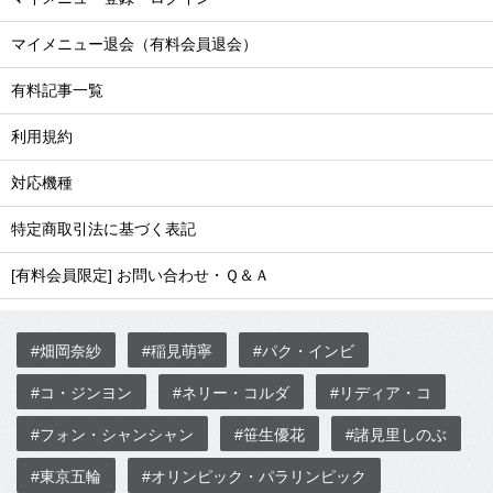
マイメニュー退会（有料会員退会）
有料記事一覧
利用規約
対応機種
特定商取引法に基づく表記
[有料会員限定] お問い合わせ・Ｑ＆Ａ
#畑岡奈紗
#稲見萌寧
#パク・インビ
#コ・ジンヨン
#ネリー・コルダ
#リディア・コ
#フォン・シャンシャン
#笹生優花
#諸見里しのぶ
#東京五輪
#オリンピック・パラリンピック