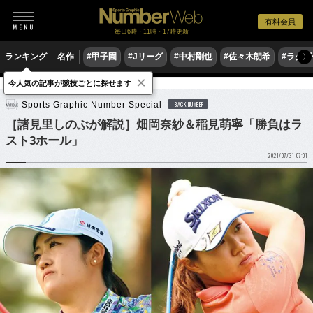
有料会員
毎日6時・11時・17時更新
ランキング
名作
#甲子園
#Jリーグ
#中村剛也
#佐々木朗希
#ラグ
〉
×
今人気の記事が競技ごとに探せます
ゴルフ
女子ゴルフ
Sports Graphic Number Special
BACK NUMBER
［諸見里しのぶが解説］畑岡奈紗＆稲見萌寧「勝負はラ
スト3ホール」
2021/07/31 07:01