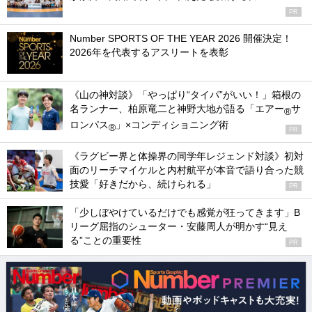
PR
Number SPORTS OF THE YEAR 2026 開催決定！
2026年を代表するアスリートを表彰
《山の神対談》「やっぱり“タイパ”がいい！」箱根の
名ランナー、柏原竜二と神野大地が語る「エアー
サ
®
ロンパス
」×コンディショニング術
®
PR
《ラグビー界と体操界の同学年レジェンド対談》初対
面のリーチマイケルと内村航平が本音で語り合った競
技愛「好きだから、続けられる」
PR
「少しぼやけているだけでも感覚が狂ってきます」B
リーグ屈指のシューター・安藤周人が明かす“見え
る”ことの重要性
PR