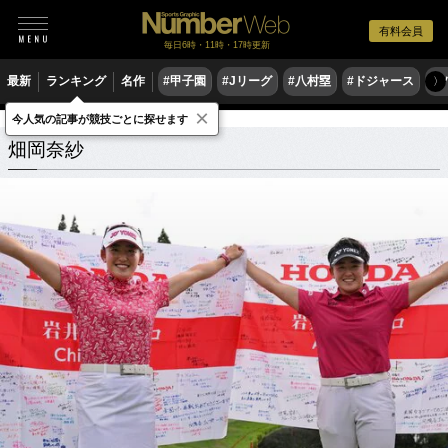
有料会員
毎日6時・11時・17時更新
最新
ランキング
名作
#甲子園
#Jリーグ
#八村塁
#ドジャース
#
〉
×
今人気の記事が競技ごとに探せます
畑岡奈紗
関連記事
畑岡奈紗