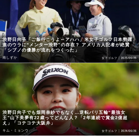
渋野日向子「ご飯行こうよ～アハハ」米女子ゴルフ日本勢躍
進のウラに“メンター渋野”の存在？ アメリカ人記者が絶賛
「シブノの優勝が流れをつくった」
南しずか
2025/06/25
女子ゴルフ
渋野日向子でも畑岡奈紗でもなく…逆転パリ五輪“最強女
王”山下美夢有22歳ってどんな人？「2年連続で賞金2億超
え」「コテコテ大阪弁」
キム・ミョンウ
2024/06/26
女子ゴルフ