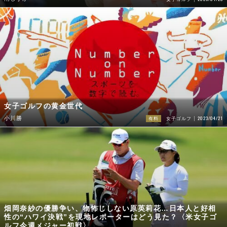
女子ゴルフの黄金世代
2023/04/21
小川勝
有料
女子ゴルフ
畑岡奈紗の優勝争い、物怖じしない原英莉花…日本人と好相
性の“ハワイ決戦”を現地レポーターはどう見た？〈米女子ゴ
ルフ今週メジャー初戦〉