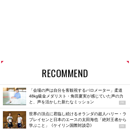
RECOMMEND
「会場の声は自分を客観視するバロメーター」柔道
48kg級金メダリスト・角田夏実が感じていた声の力
と、声を活かした新たなミッション
PR
世界の頂点に君臨し続けるオランダの超人ハリー・ラ
ブレイセンと日本のエースの太田海也「絶対王者から
学ぶこと」《ケイリン国際対談②》
PR
38歳でも進化を続ける篠山竜青が語る「10年前より
バスケが上手くなっている」理由とは。［MVVりらい
ぶ賞 受賞者インタビュー］
PR
「少しぼやけているだけでも感覚が狂ってきます」B
リーグ屈指のシューター・安藤周人が明かす“見え
る”ことの重要性
PR
《山の神対談》「やっぱり“タイパ”がいい！」箱根の
名ランナー、柏原竜二と神野大地が語る「エアー
サ
®