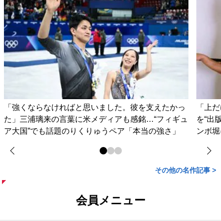
「強くならなければと思いました。彼を支えたかっ
「上だ
た」三浦璃来の言葉に米メディアも感銘…“フィギュ
を“出
ア大国”でも話題のりくりゅうペア「本当の強さ」
ンボ堀
その他の名作記事 >
会員メニュー
マイメニュー登録・ログイン
マイメニュー退会（有料会員退会）
有料記事一覧
利用規約
対応機種