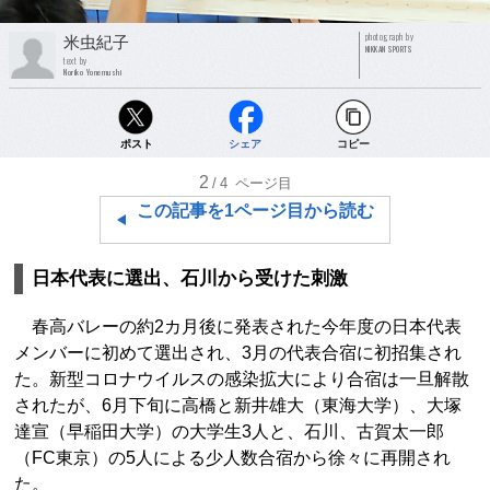
photograph by
米虫紀子
NIKKAN SPORTS
text by
Noriko Yonemushi
ポスト
シェア
コピー
2
/4
ページ目
この記事を1ページ目から読む
日本代表に選出、石川から受けた刺激
春高バレーの約2カ月後に発表された今年度の日本代表
メンバーに初めて選出され、3月の代表合宿に初招集され
た。新型コロナウイルスの感染拡大により合宿は一旦解散
されたが、6月下旬に高橋と新井雄大（東海大学）、大塚
達宣（早稲田大学）の大学生3人と、石川、古賀太一郎
（FC東京）の5人による少人数合宿から徐々に再開され
た。