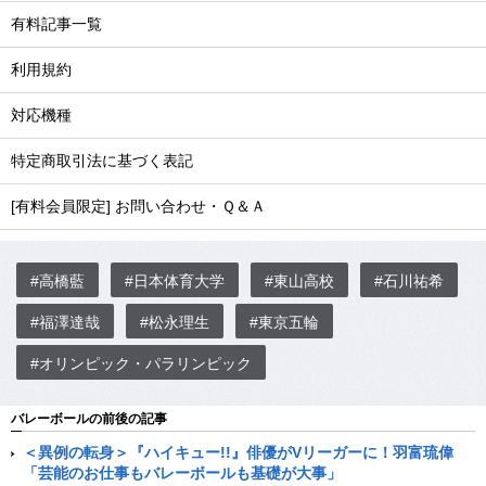
有料記事一覧
利用規約
対応機種
特定商取引法に基づく表記
[有料会員限定] お問い合わせ・Ｑ＆Ａ
#高橋藍
#日本体育大学
#東山高校
#石川祐希
#福澤達哉
#松永理生
#東京五輪
#オリンピック・パラリンピック
バレーボールの前後の記事
＜異例の転身＞『ハイキュー!!』俳優がVリーガーに！羽富琉偉
「芸能のお仕事もバレーボールも基礎が大事」