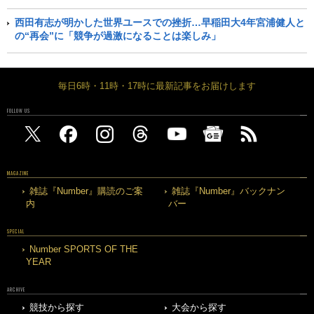
西田有志が明かした世界ユースでの挫折…早稲田大4年宮浦健人と
の“再会”に「競争が過激になることは楽しみ」
毎日6時・11時・17時に最新記事をお届けします
FOLLOW US
MAGAZINE
雑誌『Number』購読のご案
雑誌『Number』バックナン
内
バー
SPECIAL
Number SPORTS OF THE
YEAR
ARCHIVE
競技から探す
大会から探す