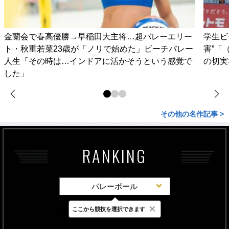
金蘭会で春高優勝→早稲田大主将…超バレーエリー
学生ビ
ト・秋重若菜23歳が「ノリで始めた」ビーチバレー
害”「
人生「その時は…インドアに活かそうという感覚で
の切実
した」
その他の名作記事 >
RANKING
バレーボール
×
ここから競技を選択できます
最新
24時間
週間