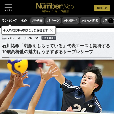
有料会員
毎日6時・11時・17時更新
ランキング
名作
#甲子園
#Jリーグ
#中村剛也
#佐々木朗希
#ラグ
〉
×
今人気の記事が競技ごとに探せます
バレーボール
バレーボール日本代表
バレーボールPRESS
BACK NUMBER
石川祐希「刺激をもらっている」代表エースも期待する
19歳高橋藍の魅力はうますぎるサーブレシーブ