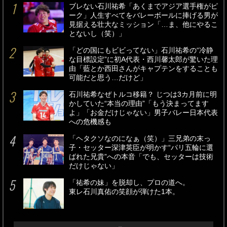
ブレない石川祐希「あくまでアジア選手権がピ
ーク」人生すべてをバレーボールに捧げる男が
見据える壮大なミッション「…ま、他にやるこ
とないし（笑）」
「どの国にもビビってない」石川祐希の“冷静
な目標設定”に初A代表・西川馨太郎が驚いた理
由「藍とか西田さんがキャプテンをすることも
可能だと思う…だけど」
石川祐希なぜトルコ移籍？ じつは3カ月前に明
かしていた“本当の理由”「もう決まってます
よ」「お金だけじゃない」男子バレー日本代表
への危機感も
「ヘタクソなのになぁ（笑）」三兄弟の末っ
子・セッター深津英臣が明かす“パリ五輪に選
ばれた兄貴”への本音「でも、セッターは技術
だけじゃない」
「祐希の妹」を脱却し、プロの道へ。
東レ石川真佑の笑顔が弾けた1本。