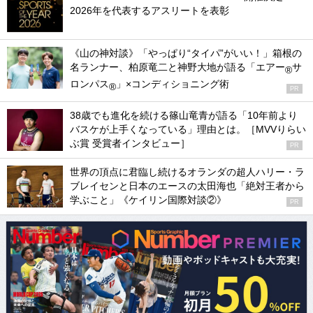
2026年を代表するアスリートを表彰
《山の神対談》「やっぱり“タイパ”がいい！」箱根の
名ランナー、柏原竜二と神野大地が語る「エアー
サ
®
ロンパス
」×コンディショニング術
®
PR
38歳でも進化を続ける篠山竜青が語る「10年前より
バスケが上手くなっている」理由とは。［MVVりらい
ぶ賞 受賞者インタビュー］
PR
世界の頂点に君臨し続けるオランダの超人ハリー・ラ
ブレイセンと日本のエースの太田海也「絶対王者から
学ぶこと」《ケイリン国際対談②》
PR