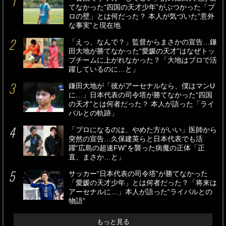
てなかった“四国の天才少年”がぶつかった「プ
ロの壁」とは何だった？ 本人が気づいた“意外
な事実”と現在地
「えっ、なんで？」監督からまさかの宣告…鎌
田大地が勝てなかった“愛媛の天才”はなぜトッ
プチームに上がれなかった？「大地はプロで活
躍しているのに…と」
鎌田大地が「彼がアーセナルなら、僕はマンU
に…」日本代表の司令塔が勝てなかった“四国
の天才”とは何者だった？ 本人が語った「ライ
バルとの軌跡」
「プロになるのは、やめた方がいい」医師から
突然の宣告…久保建英らと日本代表でも活
躍“広島の超速FW”を襲った病魔の正体「正
直、まさか…と」
サッカー“日本代表の司令塔”が勝てなかった
「愛媛の天才少年」とは何者だった？「将来は
アーセナルに…」本人が語った“ライバルとの
物語”
もっと見る