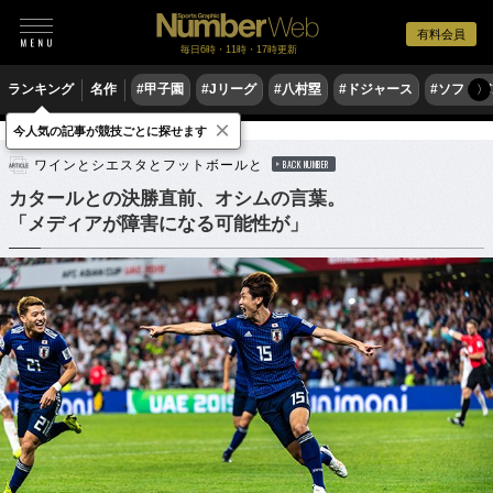
有料会員
毎日6時・11時・17時更新
ランキング
名作
#甲子園
#Jリーグ
#八村塁
#ドジャース
#ソフトバ
〉
×
今人気の記事が競技ごとに探せます
サッカー
サッカー日本代表
ワインとシエスタとフットボールと
BACK NUMBER
カタールとの決勝直前、オシムの言葉。
「メディアが障害になる可能性が」