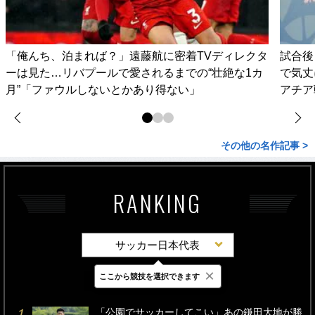
「俺んち、泊まれば？」遠藤航に密着TVディレクタ
試合後
ーは見た…リバプールで愛されるまでの“壮絶な1カ
で気丈
月”「ファウルしないとかあり得ない」
アチア
その他の名作記事 >
RANKING
サッカー日本代表
×
ここから競技を選択できます
最新
24時間
週間
「公園でサッカーしてこい」あの鎌田大地が勝