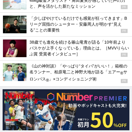
48kg級金メダリスト・角田夏実が感じていた声の力
と、声を活かした新たなミッション
PR
「少しぼやけているだけでも感覚が狂ってきます」B
リーグ屈指のシューター・安藤周人が明かす“見え
る”ことの重要性
PR
38歳でも進化を続ける篠山竜青が語る「10年前より
バスケが上手くなっている」理由とは。［MVVりらい
ぶ賞 受賞者インタビュー］
PR
《山の神対談》「やっぱり“タイパ”がいい！」箱根の
名ランナー、柏原竜二と神野大地が語る「エアー
サ
®
ロンパス
」×コンディショニング術
®
PR