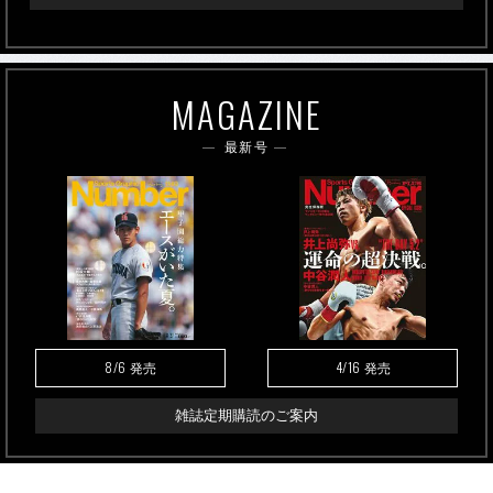
MAGAZINE
最新号
8/6
4/16
発売
発売
雑誌定期購読のご案内