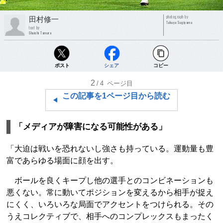
photograph by
田村修一
Takuya Sugiyama
text by
Shuichi Tamura
ポスト
シェア
コピー
2
/4
ページ目
この記事を1ページ目から読む
「メディアが障害になる可能性がある」
「大迫は戦いを恐れないし強さも持っている。運動量も豊
富であらゆる場面に顔を出す。
ボールを良くキープし他の選手とのコンビネーションも
悪くない。常に動いてポジションを変えるから相手が捉え
にくく、いろいろな局面でアクセントをつけられる。その
うえコレクティブで、相手へのコンプレックスもまったく