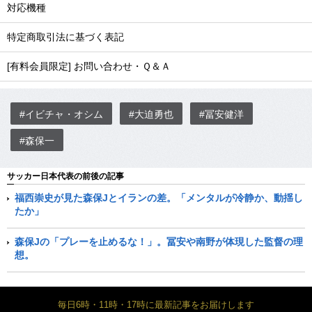
対応機種
特定商取引法に基づく表記
[有料会員限定] お問い合わせ・Ｑ＆Ａ
#イビチャ・オシム
#大迫勇也
#冨安健洋
#森保一
サッカー日本代表の前後の記事
福西崇史が見た森保Jとイランの差。「メンタルが冷静か、動揺し
たか」
森保Jの「プレーを止めるな！」。冨安や南野が体現した監督の理
想。
毎日6時・11時・17時に最新記事をお届けします