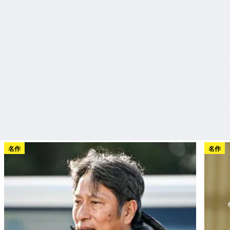
名作
名作