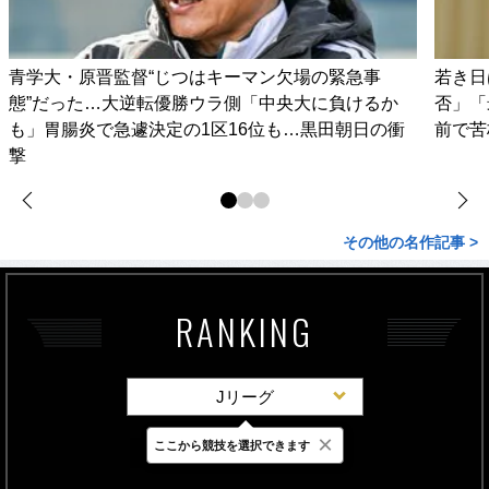
青学大・原晋監督“じつはキーマン欠場の緊急事
若き日
態”だった…大逆転優勝ウラ側「中央大に負けるか
否」「
も」胃腸炎で急遽決定の1区16位も…黒田朝日の衝
前で苦
撃
その他の名作記事 >
RANKING
Jリーグ
×
ここから競技を選択できます
最新
24時間
週間