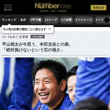
有料会員
毎日6時・11時・17時更新
ランキング
名作
#甲子園
#Jリーグ
#八村塁
#ドジャース
#ソフトバ
〉
×
今人気の記事が競技ごとに探せます
サッカー
Jリーグ
Jをめぐる冒険
BACK NUMBER
平山相太が今思う、本田圭佑との差。
「絶対負けないという芯の強さ」