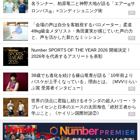
名ランナー、柏原竜二と神野大地が語る「エアー
サ
®
ロンパス
」×コンディショニング術
®
PR
「会場の声は自分を客観視するバロメーター」柔道
48kg級金メダリスト・角田夏実が感じていた声の力
と、声を活かした新たなミッション
PR
Number SPORTS OF THE YEAR 2026 開催決定！
2026年を代表するアスリートを表彰
38歳でも進化を続ける篠山竜青が語る「10年前より
バスケが上手くなっている」理由とは。［MVVりらい
ぶ賞 受賞者インタビュー］
PR
世界の頂点に君臨し続けるオランダの超人ハリー・ラ
ブレイセンと日本のエースの太田海也「絶対王者から
学ぶこと」《ケイリン国際対談②》
PR