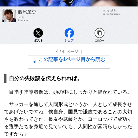
photograph by
飯尾篤史
Shigeki Yamamoto
text by
Atsushi Iio
ポスト
シェア
コピー
4
/4
ページ目
この記事を1ページ目から読む
自分の失敗談を伝えられれば。
目指す指導者像は、頭の中にしっかりと描かれている。
「サッカーを通して人間形成というか、人として成長させ
てあげたいですね。僕自身、国見で謙虚であることの大切
さを教わってきた。長友や武藤とか、ヨーロッパで成功す
る選手たちを身近で見ていても、人間性が素晴らしかった
ですから」