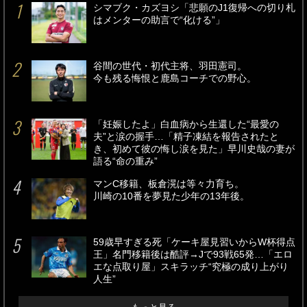
シマブク・カズヨシ「悲願のJ1復帰への切り札
はメンターの助言で“化ける”」
谷間の世代・初代主将、羽田憲司。
今も残る悔恨と鹿島コーチでの野心。
「妊娠したよ」白血病から生還した“最愛の
夫”と涙の握手…「精子凍結を報告されたと
き、初めて彼の悔し涙を見た」早川史哉の妻が
語る“命の重み”
マンC移籍、板倉滉は等々力育ち。
川崎の10番を夢見た少年の13年後。
59歳早すぎる死「ケーキ屋見習いからW杯得点
王」名門移籍後は酷評→Jで93戦65発…「エロ
エな点取り屋」スキラッチ“究極の成り上がり
人生”