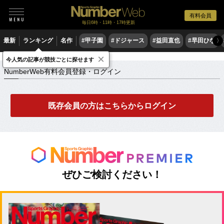
有料会員
毎日6時・11時・17時更新
最新
ランキング
名作
#甲子園
#ドジャース
#益田直也
#早田ひな
〉
×
NumberWeb有料会員登録・ログイン
今人気の記事が競技ごとに探せます
NumberWeb有料会員登録・ログイン
既存会員の方はこちらからログイン
ぜひご検討ください！