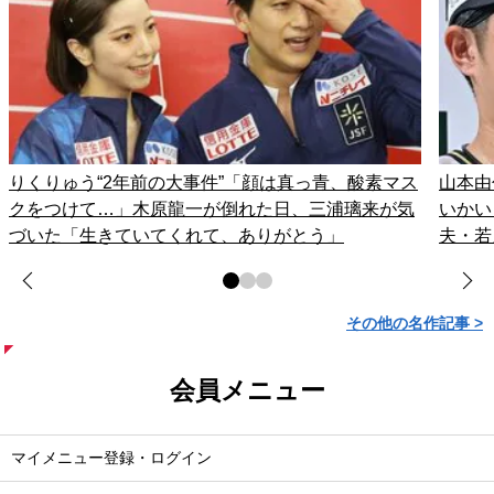
りくりゅう“2年前の大事件”「顔は真っ青、酸素マス
山本由
クをつけて…」木原龍一が倒れた日、三浦璃来が気
いかい
づいた「生きていてくれて、ありがとう」
夫・若
その他の名作記事 >
会員メニュー
マイメニュー登録・ログイン