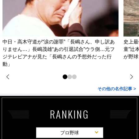
中日・高木守道が“涙の謝罪”「長嶋さん、申し訳あ
史上最
りません…」長嶋茂雄“あの引退試合”ウラ側…元フ
童”辻
ジテレビアナが見た「長嶋さんの予想外だった行
が野球
動」
その他の名作記事 >
RANKING
プロ野球