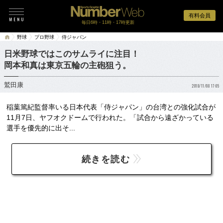
有料会員
毎日6時・11時・17時更新
野球
プロ野球
侍ジャパン
日米野球ではこのサムライに注目！
岡本和真は東京五輪の主砲狙う。
鷲田康
2018/11/08 17:05
稲葉篤紀監督率いる日本代表「侍ジャパン」の台湾との強化試合が
11月7日、ヤフオクドームで行われた。「試合から遠ざかっている
選手を優先的に出そ...
続きを読む