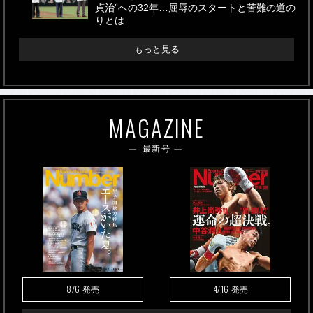
貞治”への32年…屈辱のスタートと苦難の道の
りとは
もっと見る
MAGAZINE
最新号
8/6
4/16
発売
発売