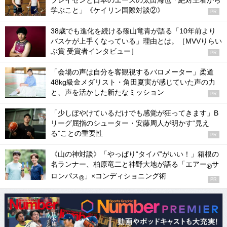
ブレイセンと日本のエースの太田海也「絶対王者から
学ぶこと」《ケイリン国際対談②》
PR
38歳でも進化を続ける篠山竜青が語る「10年前より
バスケが上手くなっている」理由とは。［MVVりらい
ぶ賞 受賞者インタビュー］
PR
「会場の声は自分を客観視するバロメーター」柔道
48kg級金メダリスト・角田夏実が感じていた声の力
と、声を活かした新たなミッション
PR
「少しぼやけているだけでも感覚が狂ってきます」B
リーグ屈指のシューター・安藤周人が明かす“見え
る”ことの重要性
PR
《山の神対談》「やっぱり“タイパ”がいい！」箱根の
名ランナー、柏原竜二と神野大地が語る「エアー
サ
®
ロンパス
」×コンディショニング術
®
PR