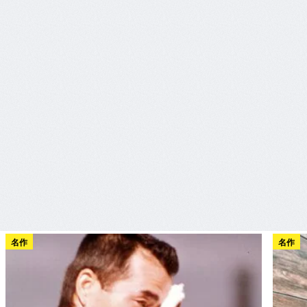
名作
名作