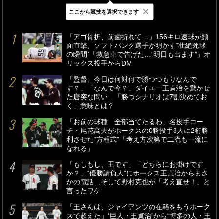
×
ここから競技を選択できます
最新
24時間
週間
「アゴ骨折、前歯折れて…」156キロ速球が顔
面直撃、ソフトバンク選手が明かす“壮絶死球
の瞬間”「救急車で告げた…“明日も出ます”」オ
リックス投手からDM
「監督、今日は何対何で勝つつもりなんで
す？」「なんで今？」ダイエー王貞治を驚かせ
た唐突な問い…「勝つシナリオは7割決めてお
く」意味とは？
「お前の球種、全部当てたるわ」名投手コー
チ・尾花高夫がホークスの0勝投手3人に2桁勝
利させた“方程式”「考え方次第で二流も一流に
なれる」
「もしもし、王です」「どちらにお掛けです
か？」“優勝請負人”にホークス王貞治からまさ
かの電話…そして野村克也が「考え直せ！」と
言ったワケ
「王さんは、ジャイアンツの在籍をもうホーク
スで超えた」“巨人・王貞治”から“博多の人・王