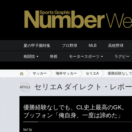
夏の甲子園特集
プロ野球
MLB
高校野球
格闘技
将棋
モータースポーツ
ラグビー
サッカー
海外サッカー
セリエA
優勝経験なしで
セリエA ダイレクト・レポ
優勝経験なしでも、CL史上最高のGK。
ブッフォン「俺自身、一度は諦めた」
text by