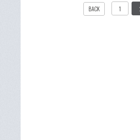
1
BACK