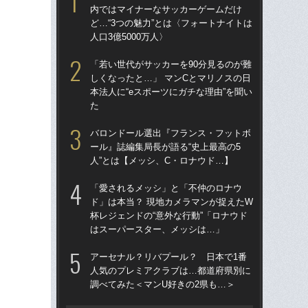
内ではマイナーなサッカーゲームだけ
「
ど…“3つの魅力”とは〈フォートナイトは
→
人口3億5000万人〉
き
「若い世代がサッカーを90分見るのが難
“ア
しくなったと…」 マンCとマリノスの日
ダ
本法人に“eスポーツにガチな理由”を聞い
度目
た
け
バロンドール選出『フランス・フットボ
「
ール』誌編集局長が語る“史上最高の5
記者
人”とは【メッシ、C・ロナウド…】
律
も
「愛されるメッシ」と「不仲のロナウ
ド」は本当？ 現地カメラマンが捉えたW
［
杯レジェンドの“意外な行動”「ロナウド
点
はスーパースター、メッシは…」
W
アーセナル？リバプール？ 日本で1番
な
人気のプレミアクラブは…都道府県別に
ス
調べてみた＜マンU好きの2県も…＞
い
た