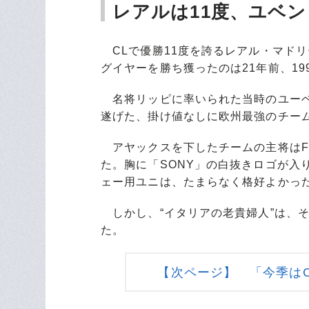
レアルは11度、ユベ
CLで優勝11度を誇るレアル・マドリ
グイヤーを勝ち獲ったのは21年前、19
名将リッピに率いられた当時のユーベ
遂げた、掛け値なしに欧州最強のチー
アヤックスを下したチームの主将はF
た。胸に「SONY」の白抜きロゴが入
ェー用ユニは、たまらなく格好よかっ
しかし、“イタリアの老貴婦人”は、そ
た。
【次ページ】 「今季は