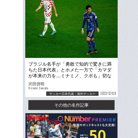
ブラジル名手が「勇敢で知的で驚きに満
ちた日本代表」とホメた一方で「カマダ
が本来の力を…ミナミノ、クボも」切な
い報道な理由
沢田啓明
Hiroaki Sawada
2022/12/08
サッカー日本代表・海外サッカー
その他の名作記事