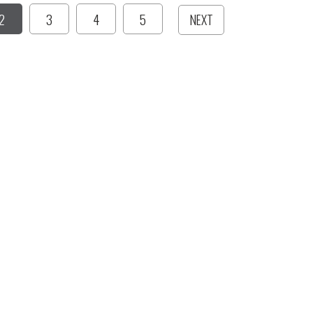
2
3
4
5
NEXT