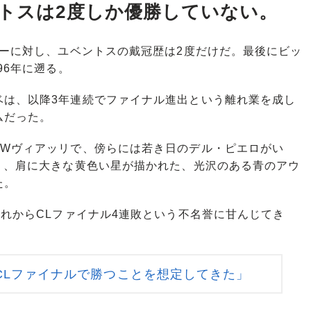
ントスは2度しか優勝していない。
ーに対し、ユベントスの戴冠歴は2度だけだ。最後にビッ
96年に遡る。
は、以降3年連続でファイナル進出という離れ業を成し
ムだった。
Wヴィアッリで、傍らには若き日のデル・ピエロがい
り、肩に大きな黄色い星が描かれた、光沢のある青のアウ
た。
れからCLファイナル4連敗という不名誉に甘んじてき
CLファイナルで勝つことを想定してきた」