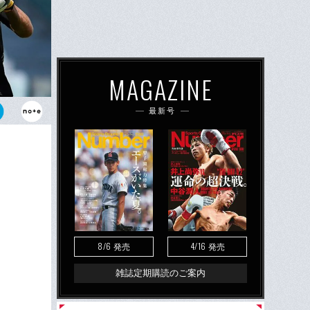
MAGAZINE
最新号
リアに幕を
となるのだろ
8/6
4/16
発売
発売
雑誌定期購読のご案内