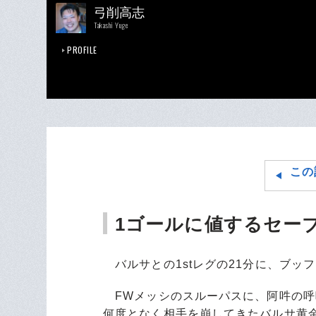
弓削高志
Takashi Yuge
PROFILE
この
1ゴールに値するセー
バルサとの1stレグの21分に、ブッ
FWメッシのスルーパスに、阿吽の呼
何度となく相手を崩してきたバルサ黄