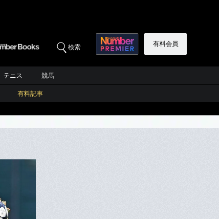
有料会員
検索
テニス
競馬
有料記事