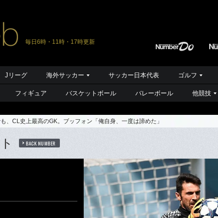
毎日6時・11時・17時更新
Jリーグ
海外サッカー
サッカー日本代表
ゴルフ
フィギュア
バスケットボール
バレーボール
他競技
も、CL史上最高のGK。ブッフォン「俺自身、一度は諦めた」
ート
BACK NUMBER