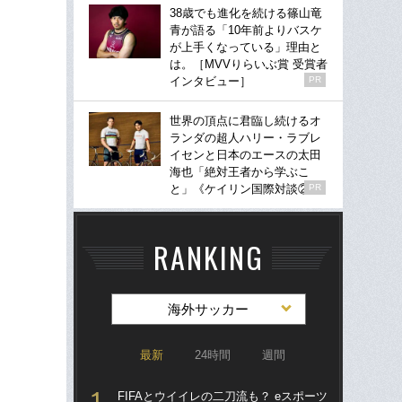
38歳でも進化を続ける篠山竜
青が語る「10年前よりバスケ
が上手くなっている」理由と
は。［MVVりらいぶ賞 受賞者
インタビュー］
PR
世界の頂点に君臨し続けるオ
ランダの超人ハリー・ラブレ
イセンと日本のエースの太田
海也「絶対王者から学ぶこ
と」《ケイリン国際対談②》
PR
RANKING
海外サッカー
最新
24時間
週間
FIFAとウイイレの二刀流も？ eスポーツ
涙