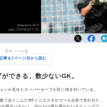
AFLO
photograph by
2017/06/02 11:30
posted
ブッフォンが悲願のCL制覇を成し遂げてキャ
引く。そんな夢のような結末が、現実のもの
うか。
2
/5
ページ目
記事を1ページ目から読む
ブができる、数少ないGK。
フォンが見せたスーパーセーブが目に焼き付いている。
吸で走りこんだMFイニエスタがゴール左前で合わせた。
金の得点パターン。ボールは誰も届かないタイミングで、