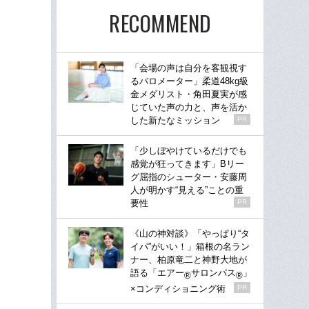
RECOMMEND
「会場の声は自分を客観視す
るバロメーター」柔道48kg級
金メダリスト・角田夏実が感
じていた声の力と、声を活か
した新たなミッション
PR
「少しぼやけているだけでも
感覚が狂ってきます」Bリー
グ屈指のシューター・安藤周
人が明かす“見える”ことの重
要性
PR
《山の神対談》「やっぱり“タ
イパ”がいい！」箱根の名ラン
ナー、柏原竜二と神野大地が
語る「エアー
サロンパス
」
®
®
×コンディショニング術
PR