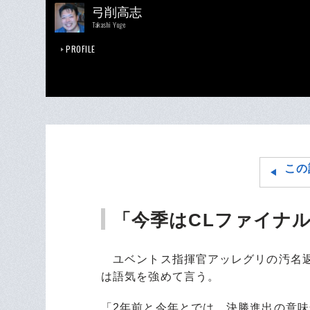
弓削高志
Takashi Yuge
PROFILE
この
「今季はCLファイナ
ユベントス指揮官アッレグリの汚名返
は語気を強めて言う。
「2年前と今年とでは、決勝進出の意