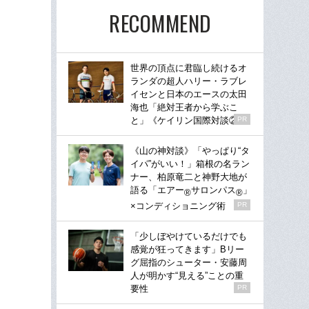
RECOMMEND
世界の頂点に君臨し続けるオ
ランダの超人ハリー・ラブレ
イセンと日本のエースの太田
海也「絶対王者から学ぶこ
と」《ケイリン国際対談②》
PR
《山の神対談》「やっぱり“タ
イパ”がいい！」箱根の名ラン
ナー、柏原竜二と神野大地が
語る「エアー
サロンパス
」
®
®
×コンディショニング術
PR
「少しぼやけているだけでも
感覚が狂ってきます」Bリー
グ屈指のシューター・安藤周
人が明かす“見える”ことの重
要性
PR