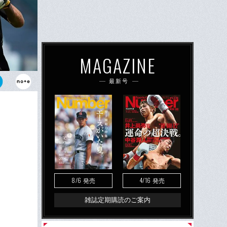
MAGAZINE
最新号
リアに幕を
となるのだろ
8/6
4/16
発売
発売
雑誌定期購読のご案内