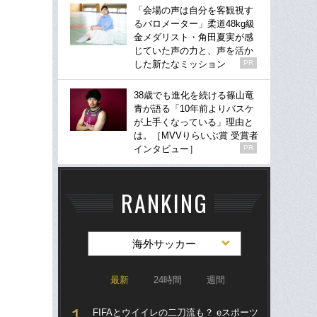
「会場の声は自分を客観視す
るバロメーター」柔道48kg級
金メダリスト・角田夏実が感
じていた声の力と、声を活か
した新たなミッション
PR
38歳でも進化を続ける篠山竜
青が語る「10年前よりバスケ
が上手くなっている」理由と
は。［MVVりらいぶ賞 受賞者
インタビュー］
PR
RANKING
海外サッカー
最新
24時間
週間
FIFAとウイイレの二刀流も？ eスポーツ
涙