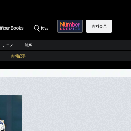
有料会員
検索
テニス
競馬
有料記事