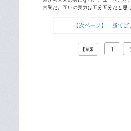
造から大人の男になった。ユーベこそ
古巣だ。互いの実力は五分五分だと思
【次ページ】 勝てば
1
BACK