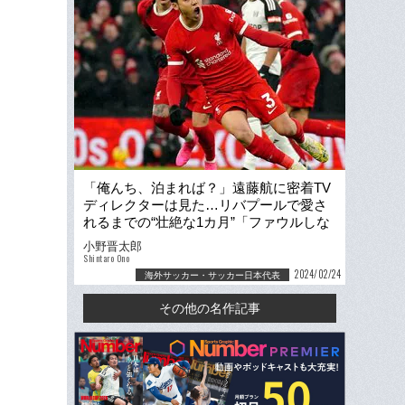
「俺んち、泊まれば？」遠藤航に密着TV
ディレクターは見た…リバプールで愛さ
れるまでの“壮絶な1カ月”「ファウルしな
いとかあり得ない」
小野晋太郎
Shintaro Ono
2024/02/24
海外サッカー・サッカー日本代表
その他の名作記事