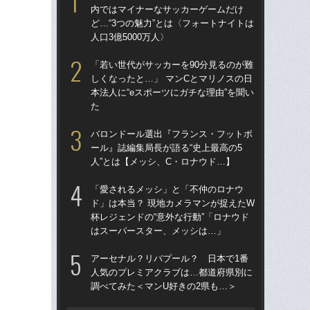
内ではマイナーなサッカーゲームだけ
「
ど…“3つの魅力”とは〈フォートナイトは
→
人口3億5000万人〉
き
「若い世代がサッカーを90分見るのが難
“ア
しくなったと…」 マンCとマリノスの日
ダ
本法人に“eスポーツにガチな理由”を聞い
度目
た
け
バロンドール選出『フランス・フットボ
「
ール』誌編集局長が語る“史上最高の5
記者
人”とは【メッシ、C・ロナウド…】
律
も
「愛されるメッシ」と「不仲のロナウ
ド」は本当？ 現地カメラマンが捉えたW
［
杯レジェンドの“意外な行動”「ロナウド
点
はスーパースター、メッシは…」
W
アーセナル？リバプール？ 日本で1番
な
人気のプレミアクラブは…都道府県別に
ス
調べてみた＜マンU好きの2県も…＞
い
た