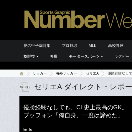
夏の甲子園特集
プロ野球
MLB
高校野球
格闘技
将棋
モータースポーツ
ラグビー
サッカー
海外サッカー
セリエA
優勝経験なしで
セリエA ダイレクト・レポ
優勝経験なしでも、CL史上最高のGK。
ブッフォン「俺自身、一度は諦めた」
text by