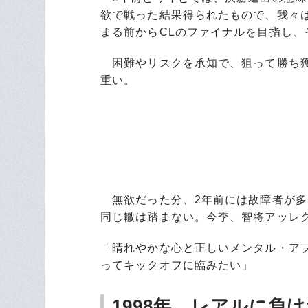
欲で戦った結果得られたもので、我々
まる前からCLのファイナルを目指し
困難やリスクを承知で、狙って勝ち獲
重い。
無欲だった分、2年前には故障者が多
同じ轍は踏まない。今季、智将アッレ
「晴れやかな心と正しいメンタル・アプ
ってキックオフに臨みたい」
1998年、レアルに負