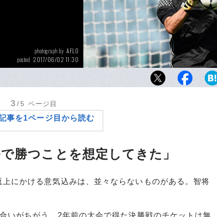
AFLO
photograph by
2017/06/02 11:30
posted
ブッフォンが悲願のCL制覇を成し遂げてキャ
引く。そんな夢のような結末が、現実のもの
うか。
3
/5
ページ目
記事を1ページ目から読む
ルで勝つことを想定してきた」
上にかける意気込みは、並々ならないものがある。智将
味合いがちがう。2年前の大会で得た決勝戦のチケットは無