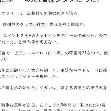
マドリーは、決勝戦で無類の強さを誇る。
回。欧州中のクラブが敬意と畏れを抱く由縁だ。
、ユベントスをFWミヤトビッチのゴールで葬った。今で
ドだった」と恨み節が絶えない。
合で、ビアンコネーロ（白・黒）の背番号21をつけ、優
った。
2年に念願だった大会を制した。引退後もマドリードに残
してもビッグイヤーを獲得した。
の道を歩み始めた。ジダンは、愛する古巣との決勝戦を
て特別な意味がある。あそこでの5年間で、私はただの若