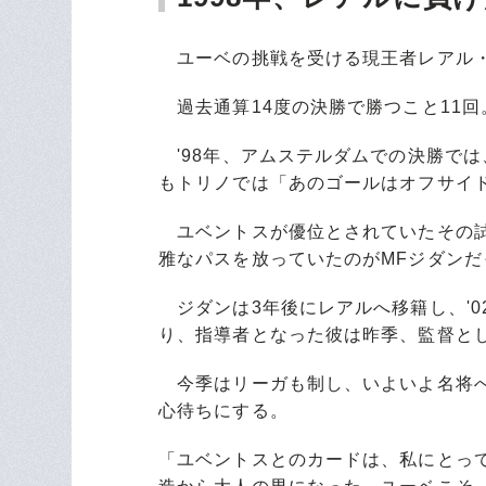
ユーベの挑戦を受ける現王者レアル・
過去通算14度の決勝で勝つこと11
'98年、アムステルダムでの決勝では
もトリノでは「あのゴールはオフサイ
ユベントスが優位とされていたその試
雅なパスを放っていたのがMFジダンだ
ジダンは3年後にレアルへ移籍し、'0
り、指導者となった彼は昨季、監督と
今季はリーガも制し、いよいよ名将へ
心待ちにする。
「ユベントスとのカードは、私にとっ