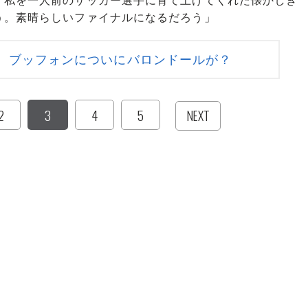
、私を一人前のサッカー選手に育て上げてくれた懐かしき
う。素晴らしいファイナルになるだろう」
、ブッフォンについにバロンドールが？
2
3
4
5
NEXT