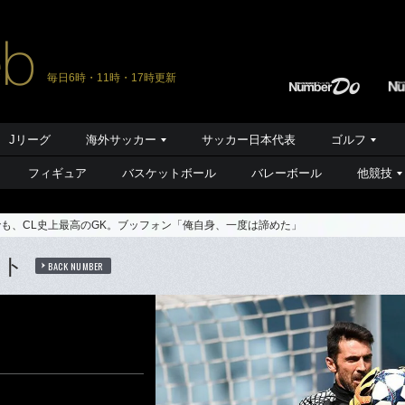
毎日6時・11時・17時更新
Jリーグ
海外サッカー
サッカー日本代表
ゴルフ
フィギュア
バスケットボール
バレーボール
他競技
も、CL史上最高のGK。ブッフォン「俺自身、一度は諦めた」
ート
BACK NUMBER