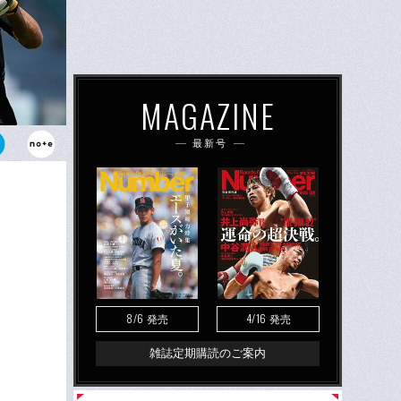
MAGAZINE
最新号
リアに幕を
となるのだろ
8/6
4/16
発売
発売
雑誌定期購読のご案内