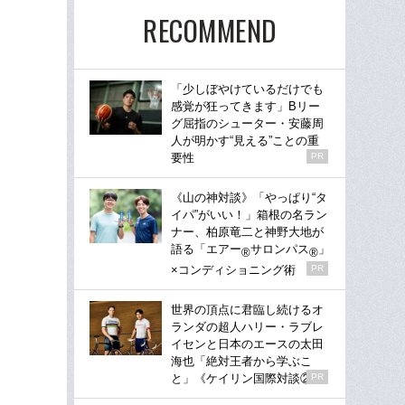
RECOMMEND
「少しぼやけているだけでも
感覚が狂ってきます」Bリー
グ屈指のシューター・安藤周
人が明かす“見える”ことの重
要性
PR
《山の神対談》「やっぱり“タ
イパ”がいい！」箱根の名ラン
ナー、柏原竜二と神野大地が
語る「エアー
サロンパス
」
®
®
×コンディショニング術
PR
世界の頂点に君臨し続けるオ
ランダの超人ハリー・ラブレ
イセンと日本のエースの太田
海也「絶対王者から学ぶこ
と」《ケイリン国際対談②》
PR