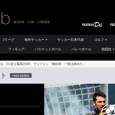
毎日6時・11時・17時更新
Jリーグ
海外サッカー
サッカー日本代表
ゴルフ
フィギュア
バスケットボール
バレーボール
他競技
も、CL史上最高のGK。ブッフォン「俺自身、一度は諦めた」
ート
BACK NUMBER