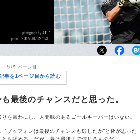
AFLO
photograph by
2017/06/02 11:30
posted
ブッフォンが悲願のCL制覇を成し遂げてキャ
引く。そんな夢のような結末が、現実のもの
うか。
5
/5
ページ目
記事を1ページ目から読む
身も最後のチャンスだと思った。
りを露わにし、人間味のあるゴールキーパーはいない。
、“ブッフォンは最後のチャンスも逃したか”と皆が思った
ことを認める。だが、夢は最後まで信じるものだ」