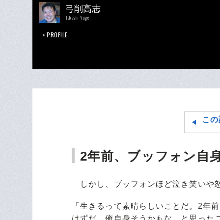
弓削高志
Takashi Yuge
PROFILE
この
2年前、ブッフォン自
しかし、ブッフォンほど泣き笑いや怒
「生きるって素晴らしいことだ。2年前
はずだ。俺自身そうかもな、と思った