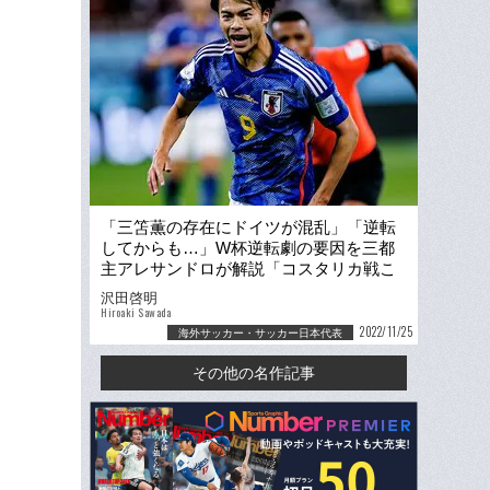
「三笘薫の存在にドイツが混乱」「逆転
してからも…」W杯逆転劇の要因を三都
主アレサンドロが解説「コスタリカ戦こ
そ日本の対応力が」
沢田啓明
Hiroaki Sawada
2022/11/25
海外サッカー・サッカー日本代表
その他の名作記事