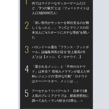
内ではマイナーなサッカーゲームだけ
「
ど…“3つの魅力”とは〈フォートナイトは
→
人口3億5000万人〉
き
「若い世代がサッカーを90分見るのが難
“ア
しくなったと…」 マンCとマリノスの日
ダ
本法人に“eスポーツにガチな理由”を聞い
度目
た
け
バロンドール選出『フランス・フットボ
「
ール』誌編集局長が語る“史上最高の5
記者
人”とは【メッシ、C・ロナウド…】
律
も
「愛されるメッシ」と「不仲のロナウ
ド」は本当？ 現地カメラマンが捉えたW
［
杯レジェンドの“意外な行動”「ロナウド
点
はスーパースター、メッシは…」
W
アーセナル？リバプール？ 日本で1番
な
人気のプレミアクラブは…都道府県別に
ス
調べてみた＜マンU好きの2県も…＞
い
た