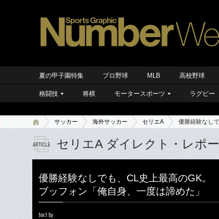
夏の甲子園特集
プロ野球
MLB
高校野球
格闘技
将棋
モータースポーツ
ラグビー
サッカー
海外サッカー
セリエA
優勝経験なしで
セリエA ダイレクト・レポ
優勝経験なしでも、CL史上最高のGK。
ブッフォン「俺自身、一度は諦めた」
text by