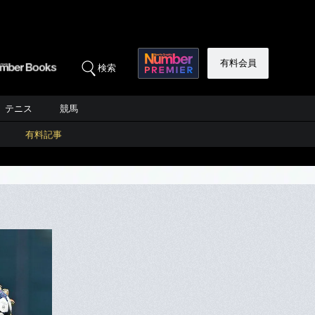
有料会員
検索
テニス
競馬
有料記事