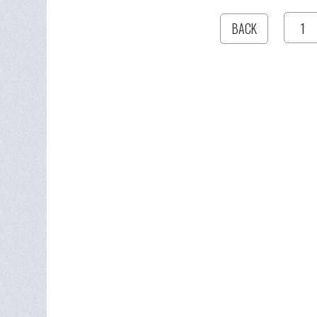
1
BACK