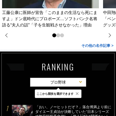
工藤公康に医師が宣告「このままの生活なら死にま
中田翔
すよ」ドン底時代にプロポーズ…ソフトバンク名将
「ベン
語る“夫人の話”「子を生観戦させなかった」理由
グッズ
その他の名作記事 >
RANKING
プロ野球
×
ここから競技を選択できます
最新
24時間
週間
「おい、ノーヒットだぞ？」落合博満より前に
ダイエー王貞治が決断していた“日本シリーズ