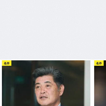
名作
名作