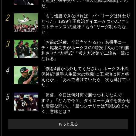
で無安打投手交代”…「個人記録は関係ないん
だ」
「もし優勝できなければ、パ・リーグは終わり
だった」1999年王貞治ダイエーがつかんだ“ラ
ストチャンス”の意味「もう1リーグ制やろな、
と」
「お前の球種、全部当てたるわ」名投手コー
チ・尾花高夫がホークスの0勝投手3人に2桁勝
利させた“方程式”「考え方次第で二流も一流に
なれる」
「僕を4番から外してください」ホークス小久
保裕紀“選手人生最大の危機”に王貞治は何と答
えたか…「あれで逃げていたら、次も逃げてい
た」
「監督、今日は何対何で勝つつもりなんで
す？」「なんで今？」ダイエー王貞治を驚かせ
た唐突な問い…「勝つシナリオは7割決めてお
く」意味とは？
もっと見る