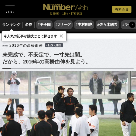
有料会員
毎日6時・11時・17時更新
ランキング
名作
#甲子園
#Jリーグ
#中村剛也
#佐々木朗希
#ラグ
〉
×
今人気の記事が競技ごとに探せます
野球
プロ野球
2016年の高橋由伸
BACK NUMBER
未完成で、不安定で、一寸先は闇。
だから、2016年の高橋由伸を見よう。