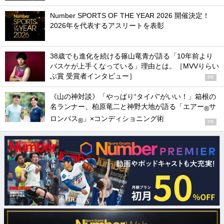
Number SPORTS OF THE YEAR 2026 開催決定！
2026年を代表するアスリートを表彰
38歳でも進化を続ける篠山竜青が語る「10年前より
バスケが上手くなっている」理由とは。［MVVりらい
ぶ賞 受賞者インタビュー］
PR
《山の神対談》「やっぱり“タイパ”がいい！」箱根の
名ランナー、柏原竜二と神野大地が語る「エアー
サ
®
ロンパス
」×コンディショニング術
®
PR