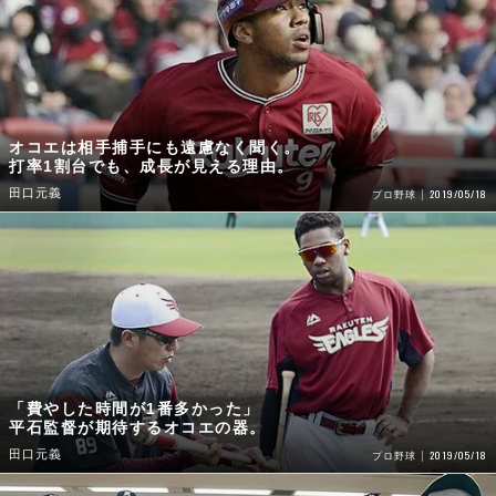
オコエは相手捕手にも遠慮なく聞く。
打率1割台でも、成長が見える理由。
田口元義
2019/05/18
プロ野球
「費やした時間が1番多かった」
平石監督が期待するオコエの器。
田口元義
2019/05/18
プロ野球