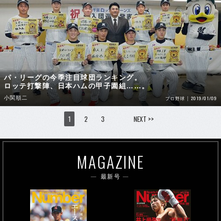
パ・リーグの今季注目球団ランキング。
ロッテ打撃陣、日本ハムの甲子園組……。
小関順二
2019/01/09
プロ野球
1
2
3
NEXT >>
MAGAZINE
最新号