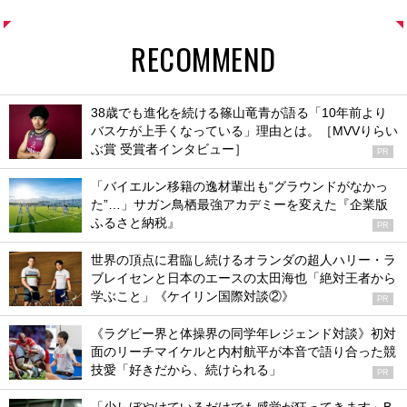
RECOMMEND
38歳でも進化を続ける篠山竜青が語る「10年前より
バスケが上手くなっている」理由とは。［MVVりらい
ぶ賞 受賞者インタビュー］
PR
「バイエルン移籍の逸材輩出も“グラウンドがなかっ
た”…」サガン鳥栖最強アカデミーを変えた『企業版
ふるさと納税』
PR
世界の頂点に君臨し続けるオランダの超人ハリー・ラ
ブレイセンと日本のエースの太田海也「絶対王者から
学ぶこと」《ケイリン国際対談②》
PR
《ラグビー界と体操界の同学年レジェンド対談》初対
面のリーチマイケルと内村航平が本音で語り合った競
技愛「好きだから、続けられる」
PR