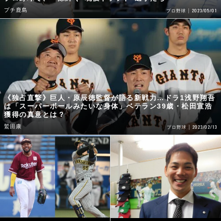
プチ鹿島
2023/05/01
プロ野球
《独占直撃》巨人・原辰徳監督が語る新戦力…ドラ1浅野翔吾
は「スーパーボールみたいな身体」ベテラン39歳・松田宣浩
獲得の真意とは？
鷲田康
2023/02/13
プロ野球