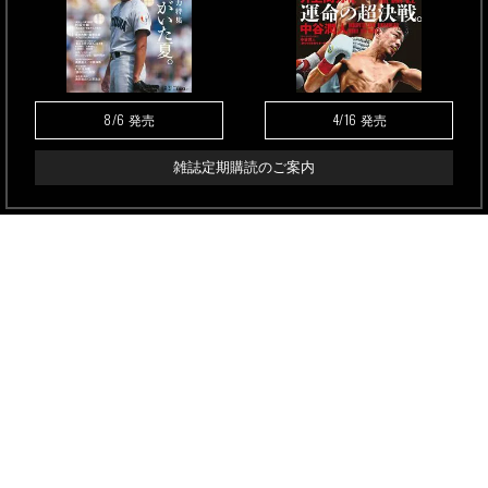
8/6
4/16
発売
発売
雑誌定期購読のご案内