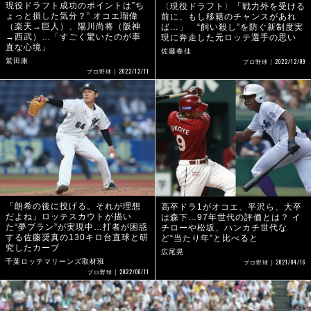
現役ドラフト成功のポイントは”ち
〈現役ドラフト〉「戦力外を受ける
ょっと損した気分？” オコエ瑠偉
前に、もし移籍のチャンスがあれ
（楽天→巨人）、陽川尚将（阪神
ば…」 “飼い殺し”を防ぐ新制度実
→西武）…「すごく驚いたのが率
現に奔走した元ロッテ選手の思い
直な心境」
佐藤春佳
2022/12/09
鷲田康
プロ野球
2022/12/11
プロ野球
「朗希の後に投げる。それが理想
高卒ドラ1がオコエ、平沢ら、大卒
だよね」ロッテスカウトが描い
は森下…97年世代の評価とは？ イ
た“夢プラン”が実現中…打者が困惑
チローや松坂、ハンカチ世代な
する佐藤奨真の130キロ台直球と研
ど“当たり年”と比べると
究したカーブ
広尾晃
2021/04/16
千葉ロッテマリーンズ取材班
プロ野球
2022/06/11
プロ野球