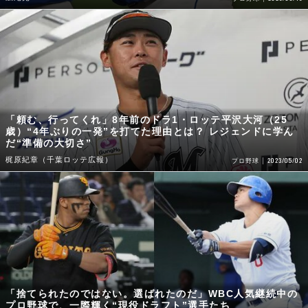
「頼む、行ってくれ」8年前のドラ1・ロッテ平沢大河（25
歳）“4年ぶりの一発”を打てた理由とは？ レジェンドに学ん
だ“準備の大切さ”
梶原紀章（千葉ロッテ広報）
2023/05/02
プロ野球
「捨てられたのではない。選ばれたのだ」WBC人気継続中の
プロ野球で、一際輝く“現役ドラフト”選手たち