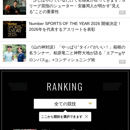
「少しぼやけているだけでも感覚が狂ってきます」B
リーグ屈指のシューター・安藤周人が明かす“見え
る”ことの重要性
PR
Number SPORTS OF THE YEAR 2026 開催決定！
2026年を代表するアスリートを表彰
《山の神対談》「やっぱり“タイパ”がいい！」箱根の
名ランナー、柏原竜二と神野大地が語る「エアー
サ
®
ロンパス
」×コンディショニング術
®
PR
RANKING
全ての競技
×
ここから競技を選択できます
最新
24時間
週間