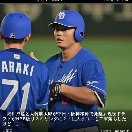
2023/12/09
プロ野球
プロ野球
「細川成也と大竹耕太郎が中日・阪神移籍で覚醒」現役ドラ
フトがNPB版リスキリングに？「巨人オコエも二軍落ちした
けど…」
広尾晃
2023/06/13
プロ野球