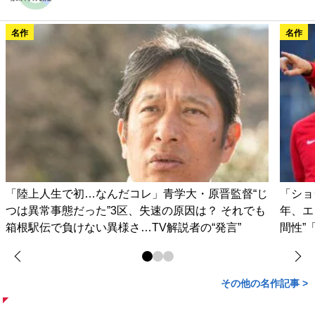
名作
名作
「陸上人生で初…なんだコレ」青学大・原晋監督“じ
「ショ
つは異常事態だった”3区、失速の原因は？ それでも
年、エ
箱根駅伝で負けない異様さ…TV解説者の“発言”
間性”
その他の名作記事 >