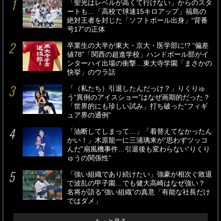
「聖光はレベルが高くて行けない」からのスタ
ートも…「高校で球速15キロアップ」福島の
絶対王者を封じた「ソフトボール出身」“背番
号17”の正体
卒業生の大半が東大・京大・医学部に!? “偏差
値78”「関西の超進学校」ハンドボール部がイ
ンターハイ出場の衝撃…東大寺学園「まさかの
快挙」のウラ話
「（私たち）引退したんだっけ？」りくりゅ
う“異例のアイスショー”はなぜ画期的だった？
「世界的にも珍しい試み」打ち破った“フィギ
ュア界の通例”
「油断してしまって…」「着替えてなかったん
かい！」木原龍一に三浦璃来が“思わずツッコ
んだ”扇風機事件…引退後も変わらない“りくり
ゅうの関係性”
「強い組織であり続けたい」強豪が相次ぐ敗退
で波乱の甲子園…でも健大高崎はなぜ強い？
名将が語る“強い組織”の真意「有能な社長だけ
ではダメ」