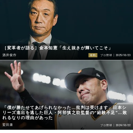
［変革者が語る］金本知憲「生え抜きが輝いてこそ」
2025/10/23
酒井俊作
有料
プロ野球
「僕が勝たせてあげられなかった…批判は受けます」日本シ
リーズ進出を逃した巨人・阿部慎之助監督の“経験不足”…敗
れるなりの理由があった
鷲田康
2024/10/22
プロ野球