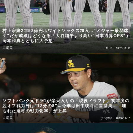
村上宗隆2年52億円ホワイトソックス加入…“メジャー最弱球
団”だが成績はどうなる「大谷翔平より高い“日本通算OPS”」
岡本和真とともに大予想
広尾晃
2025/12/22
MLB
ソフトバンク元ドラ1が楽天入りの「現役ドラフト」初年度の
翌オフ戦力外は“12分の8”→今季は田中瑛斗に畠世周…「埋
もれた逸材の戦力化率」が上昇
広尾晃
2025/12/10
プロ野球