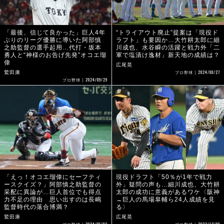
「最後、信じて良かった」巨人4年
“トライアウト廃止”提案は「現役ド
ぶりのリーグ優勝に導いた阿部慎
ラフト」も要因か…大竹耕太郎に細
之助監督の選手起用…代打・坂本
川成也、水谷瞬の活躍と戦力外「二
勇人と“神様のお告げ先発”オコエ瑠
軍で塩漬け逸材」新天地の成績は？
偉
広尾晃
2024/08/27
鷲田康
プロ野球
2024/09/29
プロ野球
「えっ！オコエ瑠偉にセーフティ
現役ドラフト「50％が1年で戦力
ースクイズ？」阿部慎之助監督の
外」疑問の声も…細川成也、大竹耕
采配に異論が…巨人首位でも得点
太郎の成功に意義があるワケ〈阪神
力不足の理由 思い出すのは長嶋
→巨人の馬場皐輔ら24人成績を見
監督時代の落合博満？
る〉
鷲田康
広尾晃
2024/06/03