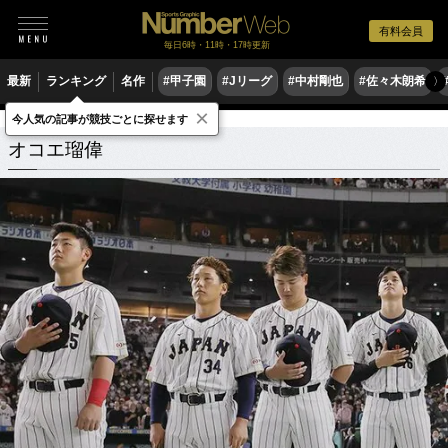
有料会員
毎日6時・11時・17時更新
最新
ランキング
名作
#甲子園
#Jリーグ
#中村剛也
#佐々木朗希
〉
×
今人気の記事が競技ごとに探せます
オコエ瑠偉
関連記事
オコエ瑠偉