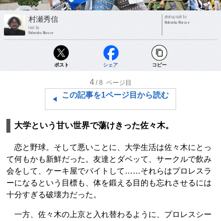
photograph by
村瀬秀信
Hidenobu Murase
text by
Hidenobu Murase
ポスト
シェア
コピー
4
/8
ページ目
この記事を1ページ目から読む
大学という甘い世界で蕩けきった佐々木。
恋と野球。そして悪いことに、大学生活は佐々木にとっ
て何もかも新鮮だった。友達とダベッて、サークルで飲み
会をして、ケーキ屋でバイトして……それらはプロレスラ
ーになるという目標も、体を鍛える目的も忘れさせるには
十分すぎる破壊力だった。
一方、佐々木の上京と入れ替わるように、プロレスシー