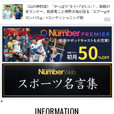
《山の神対談》「やっぱり“タイパ”がいい！」箱根の
名ランナー、柏原竜二と神野大地が語る「エアー
サ
®
ロンパス
」×コンディショニング術
®
PR
INFORMATION