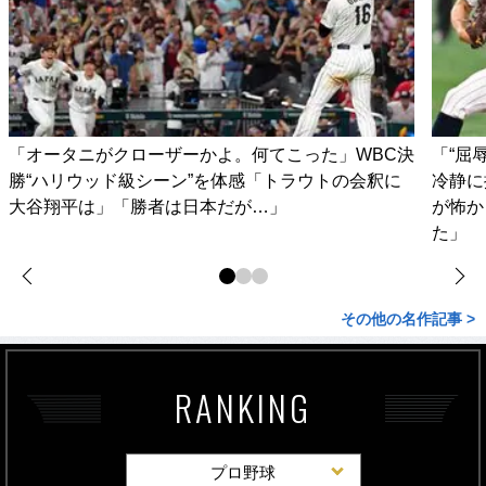
「オータニがクローザーかよ。何てこった」WBC決
「“屈
勝“ハリウッド級シーン”を体感「トラウトの会釈に
冷静に
大谷翔平は」「勝者は日本だが…」
が怖か
た」
その他の名作記事 >
RANKING
プロ野球