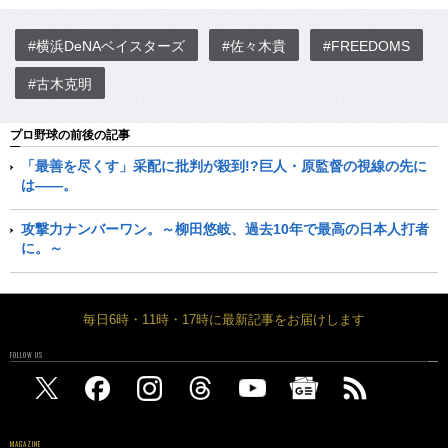
#横浜DeNAベイスターズ
#佐々木貴
#FREEDOMS
#古木克明
プロ野球の前後の記事
「最善を尽くす」采配に批判が殺到!?巨人・原監督の視線の先に
は――。
攻撃力ナンバーワン。～柳田悠岐、過去10年で最高の日本人打者
に。～
毎日6時・11時・17時に最新記事をお届けします
FOLLOW US
MAGAZINE