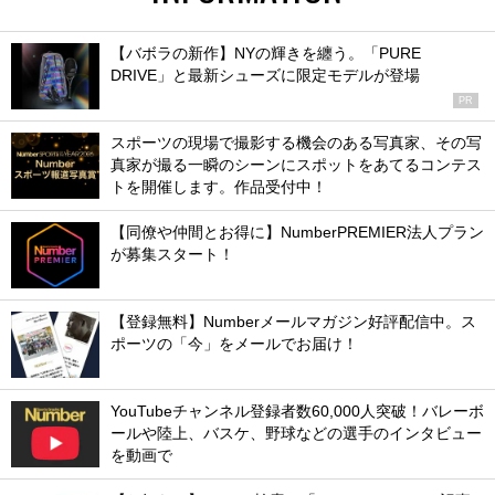
【バボラの新作】NYの輝きを纏う。「PURE
DRIVE」と最新シューズに限定モデルが登場
PR
スポーツの現場で撮影する機会のある写真家、その写
真家が撮る一瞬のシーンにスポットをあてるコンテス
トを開催します。作品受付中！
【同僚や仲間とお得に】NumberPREMIER法人プラン
が募集スタート！
【登録無料】Numberメールマガジン好評配信中。ス
ポーツの「今」をメールでお届け！
YouTubeチャンネル登録者数60,000人突破！バレーボ
ールや陸上、バスケ、野球などの選手のインタビュー
を動画で