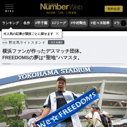
有料会員
毎日6時・11時・17時更新
ランキング
名作
#甲子園
#Jリーグ
#中村剛也
#佐々木朗希
#ラグ
〉
×
今人気の記事が競技ごとに探せます
野球
プロ野球
野次馬ライトスタンド
BACK NUMBER
横浜ファンが作ったデスマッチ団体。
FREEDOMSの夢は“聖地”ハマスタ。