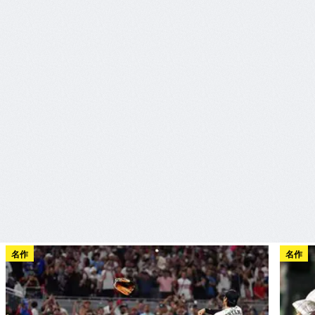
名作
名作