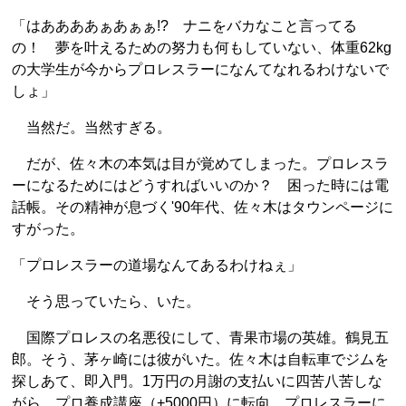
「はああああぁあぁぁ!? ナニをバカなこと言ってる
の！ 夢を叶えるための努力も何もしていない、体重62kg
の大学生が今からプロレスラーになんてなれるわけないで
しょ」
当然だ。当然すぎる。
だが、佐々木の本気は目が覚めてしまった。プロレスラ
ーになるためにはどうすればいいのか？ 困った時には電
話帳。その精神が息づく'90年代、佐々木はタウンページに
すがった。
「プロレスラーの道場なんてあるわけねぇ」
そう思っていたら、いた。
国際プロレスの名悪役にして、青果市場の英雄。鶴見五
郎。そう、茅ヶ崎には彼がいた。佐々木は自転車でジムを
探しあて、即入門。1万円の月謝の支払いに四苦八苦しな
がら、プロ養成講座（+5000円）に転向。プロレスラーに