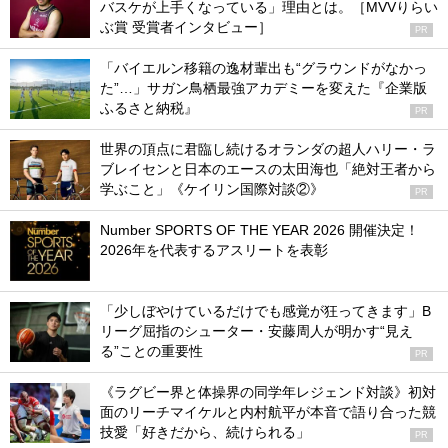
バスケが上手くなっている」理由とは。［MVVりらい
ぶ賞 受賞者インタビュー］
PR
「バイエルン移籍の逸材輩出も“グラウンドがなかっ
た”…」サガン鳥栖最強アカデミーを変えた『企業版
ふるさと納税』
PR
世界の頂点に君臨し続けるオランダの超人ハリー・ラ
ブレイセンと日本のエースの太田海也「絶対王者から
学ぶこと」《ケイリン国際対談②》
PR
Number SPORTS OF THE YEAR 2026 開催決定！
2026年を代表するアスリートを表彰
「少しぼやけているだけでも感覚が狂ってきます」B
リーグ屈指のシューター・安藤周人が明かす“見え
る”ことの重要性
PR
《ラグビー界と体操界の同学年レジェンド対談》初対
面のリーチマイケルと内村航平が本音で語り合った競
技愛「好きだから、続けられる」
PR