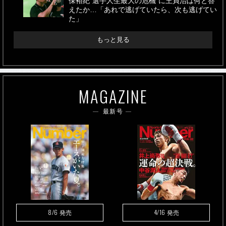
保裕紀“選手人生最大の危機”に王貞治は何と答
えたか…「あれで逃げていたら、次も逃げてい
た」
もっと見る
MAGAZINE
最新号
8/6
4/16
発売
発売