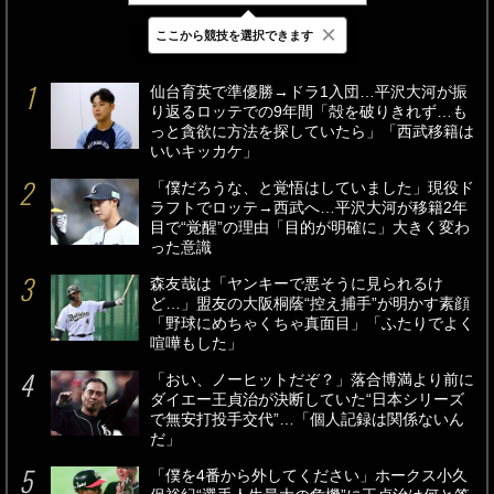
×
ここから競技を選択できます
最新
24時間
週間
仙台育英で準優勝→ドラ1入団…平沢大河が振
り返るロッテでの9年間「殻を破りきれず…も
っと貪欲に方法を探していたら」「西武移籍は
いいキッカケ」
「僕だろうな、と覚悟はしていました」現役ド
ラフトでロッテ→西武へ…平沢大河が移籍2年
目で“覚醒”の理由「目的が明確に」大きく変わ
った意識
森友哉は「ヤンキーで悪そうに見られるけ
ど…」盟友の大阪桐蔭“控え捕手”が明かす素顔
「野球にめちゃくちゃ真面目」「ふたりでよく
喧嘩もした」
「おい、ノーヒットだぞ？」落合博満より前に
ダイエー王貞治が決断していた“日本シリーズ
で無安打投手交代”…「個人記録は関係ないん
だ」
「僕を4番から外してください」ホークス小久