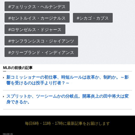
#フェリックス・ヘルナンデス
#セントルイス・カージナルス
#シカゴ・カブス
#ロサンゼルス・ドジャース
#サンフランシスコ・ジャイアンツ
#クリーブランド・インディアンス
MLBの前後の記事
新コミッショナーの初仕事、時短ルールは改革か、制約か。～影
響を受けるのは投手より打者？～
スプリットか、ツーシームかの分岐点。開幕炎上の田中将大は変
身できるか。
毎日6時・11時・17時に最新記事をお届けします
FOLLOW US