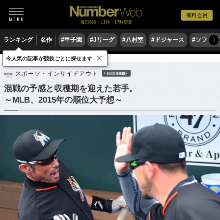
有料会員
毎日6時・11時・17時更新
ランキング
名作
#甲子園
#Jリーグ
#八村塁
#ドジャース
#ソフトバ
〉
×
今人気の記事が競技ごとに探せます
野球
MLB
スポーツ・インサイドアウト
BACK NUMBER
混戦の予感と収穫期を迎えた若手。
～MLB、2015年の順位大予想～