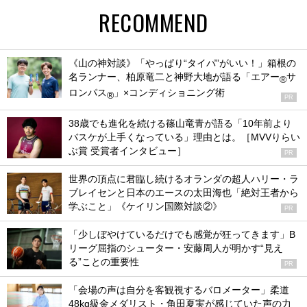
RECOMMEND
《山の神対談》「やっぱり“タイパ”がいい！」箱根の
名ランナー、柏原竜二と神野大地が語る「エアー
サ
®
ロンパス
」×コンディショニング術
®
PR
38歳でも進化を続ける篠山竜青が語る「10年前より
バスケが上手くなっている」理由とは。［MVVりらい
ぶ賞 受賞者インタビュー］
PR
世界の頂点に君臨し続けるオランダの超人ハリー・ラ
ブレイセンと日本のエースの太田海也「絶対王者から
学ぶこと」《ケイリン国際対談②》
PR
「少しぼやけているだけでも感覚が狂ってきます」B
リーグ屈指のシューター・安藤周人が明かす“見え
る”ことの重要性
PR
「会場の声は自分を客観視するバロメーター」柔道
48kg級金メダリスト・角田夏実が感じていた声の力