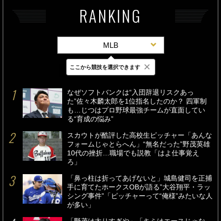
RANKING
MLB
×
ここから競技を選択できます
最新
24時間
週間
なぜソフトバンクは“入団辞退リスクあっ
た”佐々木麟太郎を1位指名したのか？ 四軍制
も…じつはプロ野球最強チームが直面してい
る“育成の悩み”
スカウトが酷評した高校生ピッチャー「あんな
フォームじゃとらへん」“無名だった”野茂英雄
10代の挫折…職場でも説教「はよ仕事覚え
ろ」
「鼻っ柱は折ってあげないと」城島健司を正捕
手に育てたホークスOBが語る”大谷翔平・ラッ
シング事件”「ピッチャーって“俺様”みたいな人
が多い」