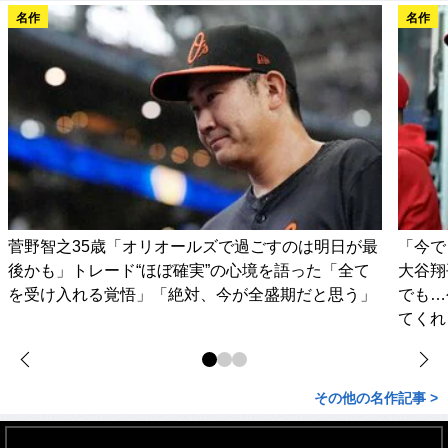
名作
名作
菅野智之35歳「オリオールズで過ごすのは明日が最
「今で
後かも」トレード“ほぼ確実”の心境を語った「全て
大谷翔
を受け入れる覚悟」「絶対、今が全盛期だと思う」
でも…
てくれ
その他の名作記事 >