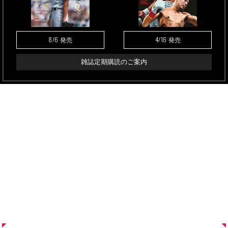
8/6
4/16
発売
発売
雑誌定期購読のご案内