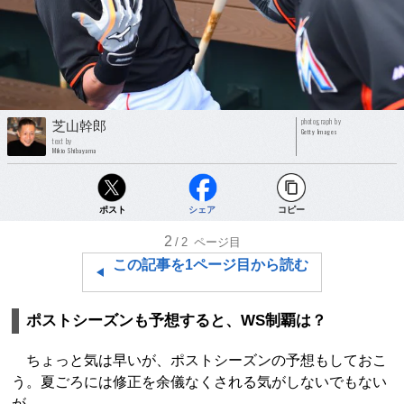
photograph by
芝山幹郎
Getty Images
text by
Mikio Shibayama
ポスト
シェア
コピー
2
/2
ページ目
この記事を1ページ目から読む
ポストシーズンも予想すると、WS制覇は？
ちょっと気は早いが、ポストシーズンの予想もしておこ
う。夏ごろには修正を余儀なくされる気がしないでもない
が。