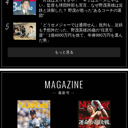
「野茂は太りすぎや」「キミはエースじゃな
い」監督も球団幹部も苦言…なぜ野茂英雄は近
鉄と決裂した？ 野茂が怒った“あるコーチの退
団”
「どうせメジャーでは通用せん」批判も…近鉄
も予想外だった、野茂英雄26歳の“任意引
退”「1億4000万円を捨て、年俸980万円を選ん
だ男」
もっと見る
MAGAZINE
最新号