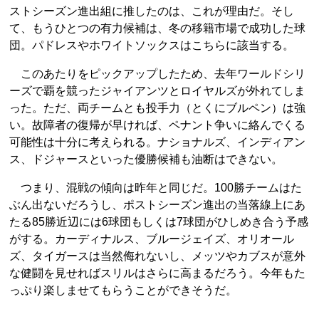
ストシーズン進出組に推したのは、これが理由だ。そし
て、もうひとつの有力候補は、冬の移籍市場で成功した球
団。パドレスやホワイトソックスはこちらに該当する。
このあたりをピックアップしたため、去年ワールドシリ
ーズで覇を競ったジャイアンツとロイヤルズが外れてしま
った。ただ、両チームとも投手力（とくにブルペン）は強
い。故障者の復帰が早ければ、ペナント争いに絡んでくる
可能性は十分に考えられる。ナショナルズ、インディアン
ス、ドジャースといった優勝候補も油断はできない。
つまり、混戦の傾向は昨年と同じだ。100勝チームはた
ぶん出ないだろうし、ポストシーズン進出の当落線上にあ
たる85勝近辺には6球団もしくは7球団がひしめき合う予感
がする。カーディナルス、ブルージェイズ、オリオール
ズ、タイガースは当然侮れないし、メッツやカブスが意外
な健闘を見せればスリルはさらに高まるだろう。今年もた
っぷり楽しませてもらうことができそうだ。