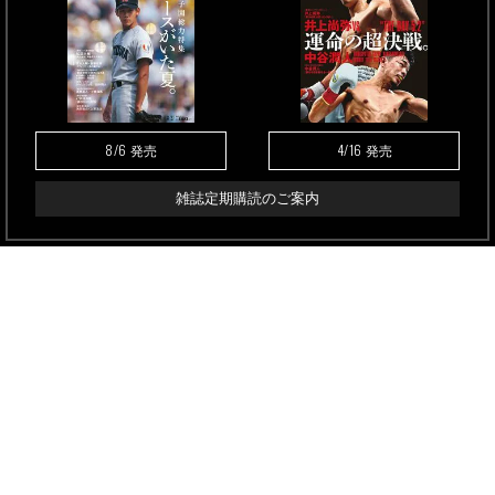
8/6
4/16
発売
発売
雑誌定期購読のご案内