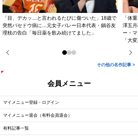
「目、デカッ…と言われるたびに傷ついた」18歳で
「体重
突然バセドウ病に…元女子バレー日本代表・鍋谷友
澤五月
理枝の告白「毎日薬を飲み続けてました」
ー・マ
「大変
その他の名作記事 >
会員メニュー
マイメニュー登録・ログイン
マイメニュー退会（有料会員退会）
有料記事一覧