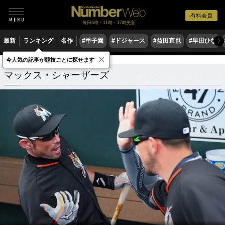
有料会員
毎日6時・11時・17時更新
最新
ランキング
名作
#甲子園
#ドジャース
#益田直也
#早田ひな
〉
×
今人気の記事が競技ごとに探せます
マックス・シャーザーズ
関連記事
マックス・シャーザーズ