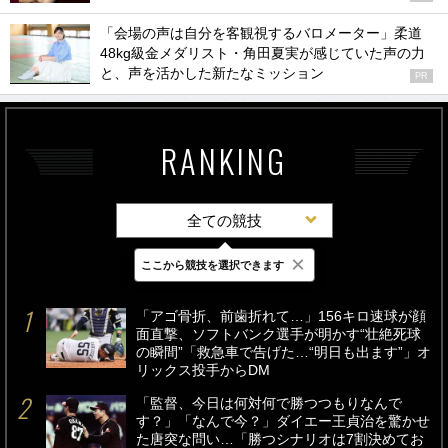
「会場の声は自分を客観視するバロメーター」柔道
48kg級金メダリスト・角田夏実が感じていた声の力
と、声を活かした新たなミッション
PR
RANKING
全ての競技
×
ここから競技を選択できます
最新
24時間
週間
「アゴ骨折、前歯折れて…」156キロ速球が顔
面直撃、ソフトバンク選手が明かす“壮絶死球
の瞬間”「救急車で告げた…“明日も出ます”」オ
リックス投手からDM
「監督、今日は何対何で勝つつもりなんで
す？」「なんで今？」ダイエー王貞治を驚かせ
た唐突な問い…「勝つシナリオは7割決めてお