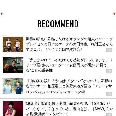
RECOMMEND
世界の頂点に君臨し続けるオランダの超人ハリー・ラ
ブレイセンと日本のエースの太田海也「絶対王者から
学ぶこと」《ケイリン国際対談②》
PR
「少しぼやけているだけでも感覚が狂ってきます」B
リーグ屈指のシューター・安藤周人が明かす“見え
る”ことの重要性
PR
《山の神対談》「やっぱり“タイパ”がいい！」箱根の
名ランナー、柏原竜二と神野大地が語る「エアー
サ
®
ロンパス
」×コンディショニング術
®
PR
38歳でも進化を続ける篠山竜青が語る「10年前より
バスケが上手くなっている」理由とは。［MVVりらい
ぶ賞 受賞者インタビュー］
PR