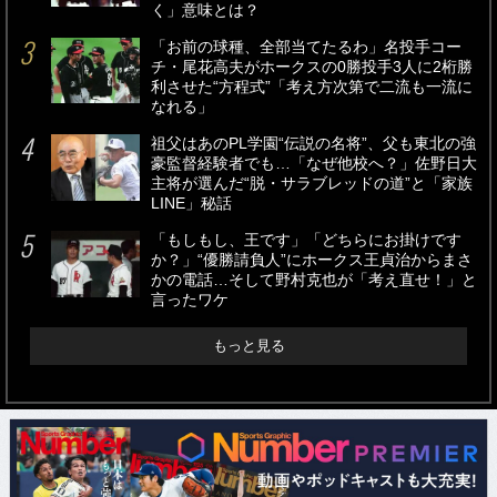
く」意味とは？
「お前の球種、全部当てたるわ」名投手コー
チ・尾花高夫がホークスの0勝投手3人に2桁勝
利させた“方程式”「考え方次第で二流も一流に
なれる」
祖父はあのPL学園“伝説の名将”、父も東北の強
豪監督経験者でも…「なぜ他校へ？」佐野日大
主将が選んだ“脱・サラブレッドの道”と「家族
LINE」秘話
「もしもし、王です」「どちらにお掛けです
か？」“優勝請負人”にホークス王貞治からまさ
かの電話…そして野村克也が「考え直せ！」と
言ったワケ
もっと見る