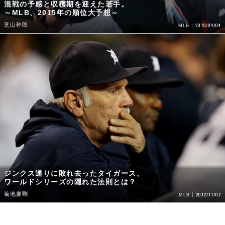
混戦の予感と収穫期を迎えた若手。
～MLB、2015年の順位大予想～
芝山幹郎
2015/04/04
MLB
ジンクス通りに敗れ去ったタイガース。
ワールドシリーズの隠れた法則とは？
菊地慶剛
2012/11/02
MLB