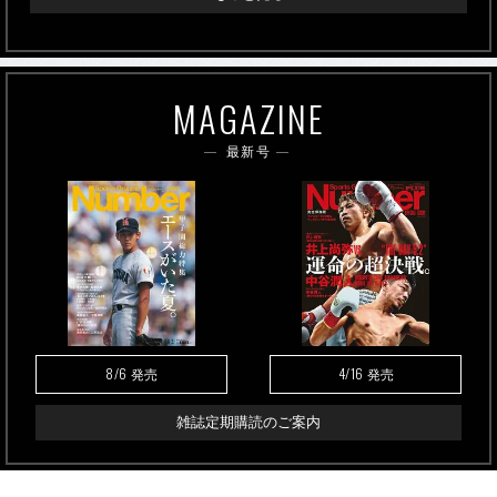
MAGAZINE
最新号
8/6
4/16
発売
発売
雑誌定期購読のご案内