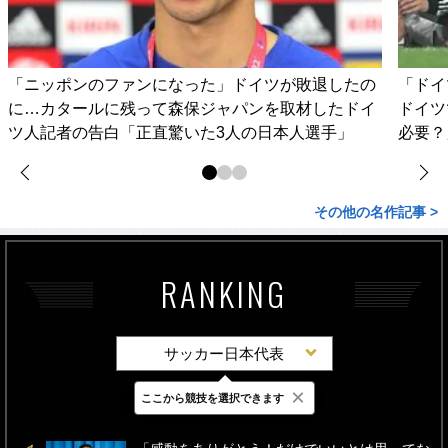
「ニッポンのファンになった」ドイツが敗退したの
「ドイ
に…カタールに残って森保ジャパンを取材したドイ
ドイツ
ツ人記者の告白「正直驚いた3人の日本人選手」
必要？
その他の名作記事 >
RANKING
サッカー日本代表
×
ここから競技を選択できます
最新
24時間
週間