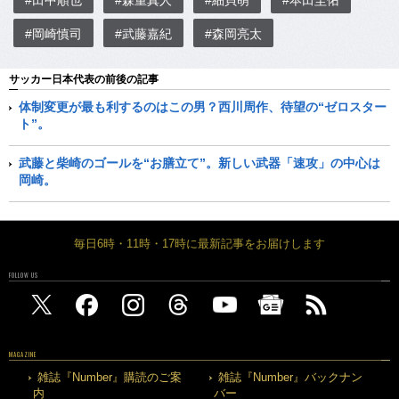
#田中順也
#森重真人
#細貝萌
#本田圭佑
#岡崎慎司
#武藤嘉紀
#森岡亮太
サッカー日本代表の前後の記事
体制変更が最も利するのはこの男？西川周作、待望の“ゼロスター
ト”。
武藤と柴崎のゴールを“お膳立て”。新しい武器「速攻」の中心は
岡崎。
毎日6時・11時・17時に最新記事をお届けします
FOLLOW US
MAGAZINE
雑誌『Number』購読のご案
雑誌『Number』バックナン
内
バー