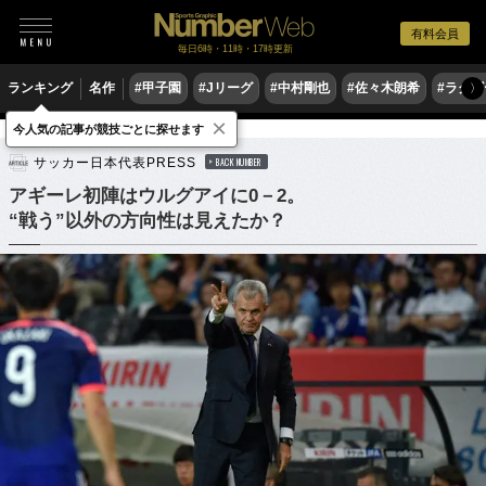
有料会員
毎日6時・11時・17時更新
ランキング
名作
#甲子園
#Jリーグ
#中村剛也
#佐々木朗希
#ラグ
〉
×
今人気の記事が競技ごとに探せます
サッカー
サッカー日本代表
サッカー日本代表PRESS
BACK NUMBER
アギーレ初陣はウルグアイに0－2。
“戦う”以外の方向性は見えたか？