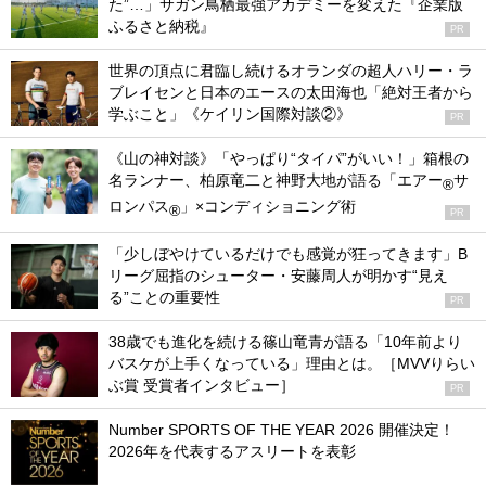
た”…」サガン鳥栖最強アカデミーを変えた『企業版
ふるさと納税』
PR
世界の頂点に君臨し続けるオランダの超人ハリー・ラ
ブレイセンと日本のエースの太田海也「絶対王者から
学ぶこと」《ケイリン国際対談②》
PR
《山の神対談》「やっぱり“タイパ”がいい！」箱根の
名ランナー、柏原竜二と神野大地が語る「エアー
サ
®
ロンパス
」×コンディショニング術
®
PR
「少しぼやけているだけでも感覚が狂ってきます」B
リーグ屈指のシューター・安藤周人が明かす“見え
る”ことの重要性
PR
38歳でも進化を続ける篠山竜青が語る「10年前より
バスケが上手くなっている」理由とは。［MVVりらい
ぶ賞 受賞者インタビュー］
PR
Number SPORTS OF THE YEAR 2026 開催決定！
2026年を代表するアスリートを表彰