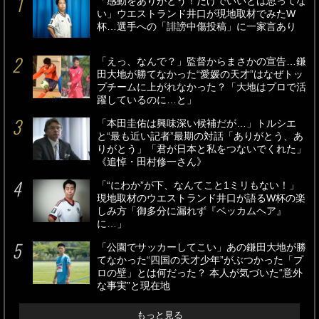
「感動をありがとう！だけでいいとは思ってな
い」ウエストランド井口が現地取材でみたW
杯…選手への「誹謗中傷投稿」に一家言あり
「えっ、なんで？」監督からまさかの宣告…鎌
田大地が勝てなかった“愛媛の天才”はなぜトッ
プチームに上がれなかった？「大地はプロで活
躍しているのに…と」
「本田圭佑は興味深い候補だが…」トルシエ
と“最も近い記者”最期の対話「ありがとう、あ
りがとう」「君が日本と私をつないでくれた」
《追悼・田村修一さん》
「“にわか”が下、なんてこと1ミリもない！」
現地取材のウエストランド井口が語るW杯の楽
しみ方「御多分に漏れず『ベッカムヘア』
に…」
「公園でサッカーしてこい」あの鎌田大地が勝
てなかった“四国の天才少年”がぶつかった「プ
ロの壁」とは何だった？ 本人が気づいた“意外
な事実”と現在地
もっと見る