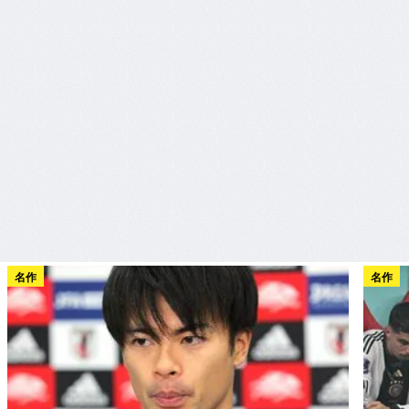
名作
名作