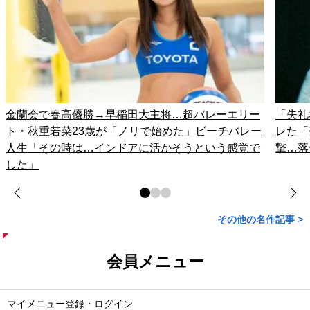
金蘭会で春高優勝→早稲田大主将…超バレーエリー
「失礼
ト・秋重若菜23歳が「ノリで始めた」ビーチバレー
レた「
人生「その時は…インドアに活かそうという感覚で
撃…落
した」
その他の名作記事 >
会員メニュー
マイメニュー登録・ログイン