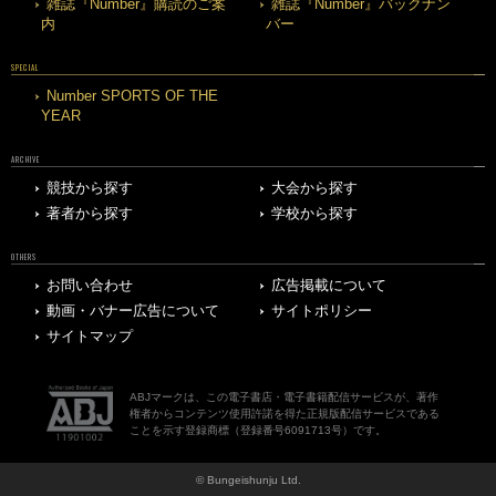
雑誌『Number』購読のご案
雑誌『Number』バックナン
内
バー
SPECIAL
Number SPORTS OF THE
YEAR
ARCHIVE
競技から探す
大会から探す
著者から探す
学校から探す
OTHERS
お問い合わせ
広告掲載について
動画・バナー広告について
サイトポリシー
サイトマップ
ABJマークは、この電子書店・電子書籍配信サービスが、著作
権者からコンテンツ使用許諾を得た正規版配信サービスである
ことを示す登録商標（登録番号6091713号）です。
© Bungeishunju Ltd.