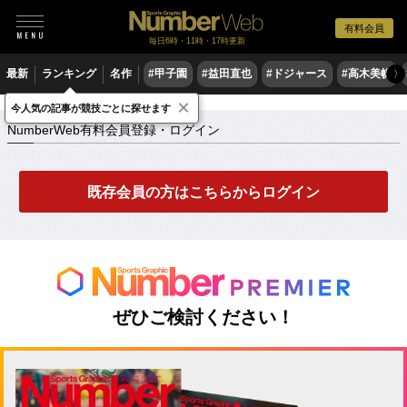
有料会員
毎日6時・11時・17時更新
最新
ランキング
名作
#甲子園
#益田直也
#ドジャース
#高木美帆
〉
×
NumberWeb有料会員登録・ログイン
今人気の記事が競技ごとに探せます
NumberWeb有料会員登録・ログイン
既存会員の方はこちらからログイン
ぜひご検討ください！