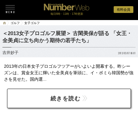
有料会員
毎日6時・11時・17時更新
ゴルフ
女子ゴルフ
＜2013女子プロゴルフ展望＞ 古閑美保が語る 「女王・
全美貞に立ち向かう期待の若手たち」
吉井妙子
2013/03/07 06:01
2013年の日本女子プロゴルフツアーがいよいよ開幕する。昨シー
ズンは、賞金女王に輝いた全美貞を筆頭に、イ・ボミら韓国勢が強
さを見せた。国内選...
続きを読む