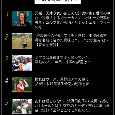
最新
24時間
週間
元祖・天才少女が苦しんだ誹謗中傷と世間の冷
たい視線「まるでサーカス」「ボギーで観客が
失笑」ゴルフ界から消えたミッシェル・ウィー
の今
“渋沢栄一の子孫” プラチナ世代・澁澤莉絵留
母が名前に込めた意味とゴルフでの“強み”は？
【青天を衝け】
シブコは最後までよく笑っていた。
激動のプロ1年目、来季の課題は？
憧れはウッズ、目標はアニカ超え。
父が語る19歳笹生優花の思考と夢。
あれは運じゃない…渋野日向子の“成長”を感じ
た2ホールとは？ 突然のキャディ交代に涙も最
後は笑顔「全部ここで吐き出せた」