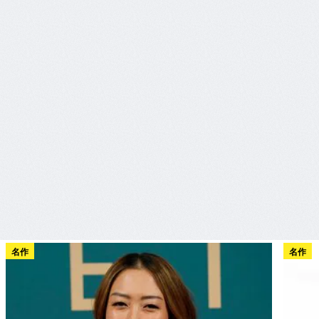
名作
名作