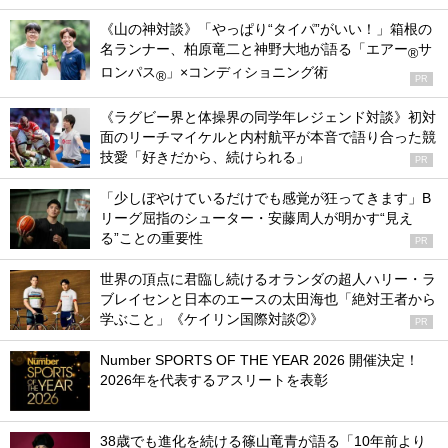
《山の神対談》「やっぱり“タイパ”がいい！」箱根の
名ランナー、柏原竜二と神野大地が語る「エアー
サ
®
ロンパス
」×コンディショニング術
®
PR
《ラグビー界と体操界の同学年レジェンド対談》初対
面のリーチマイケルと内村航平が本音で語り合った競
技愛「好きだから、続けられる」
PR
「少しぼやけているだけでも感覚が狂ってきます」B
リーグ屈指のシューター・安藤周人が明かす“見え
る”ことの重要性
PR
世界の頂点に君臨し続けるオランダの超人ハリー・ラ
ブレイセンと日本のエースの太田海也「絶対王者から
学ぶこと」《ケイリン国際対談②》
PR
Number SPORTS OF THE YEAR 2026 開催決定！
2026年を代表するアスリートを表彰
38歳でも進化を続ける篠山竜青が語る「10年前より