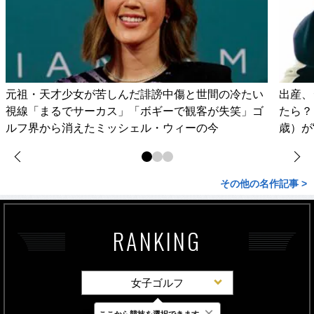
元祖・天才少女が苦しんだ誹謗中傷と世間の冷たい
出産、
視線「まるでサーカス」「ボギーで観客が失笑」ゴ
たら？
ルフ界から消えたミッシェル・ウィーの今
歳）が
その他の名作記事 >
RANKING
女子ゴルフ
×
ここから競技を選択できます