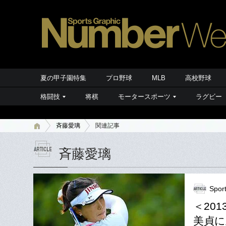
夏の甲子園特集
プロ野球
MLB
高校野球
格闘技
将棋
モータースポーツ
ラグビー
斉藤愛璃
関連記事
斉藤愛璃
Spor
＜20
美貞に