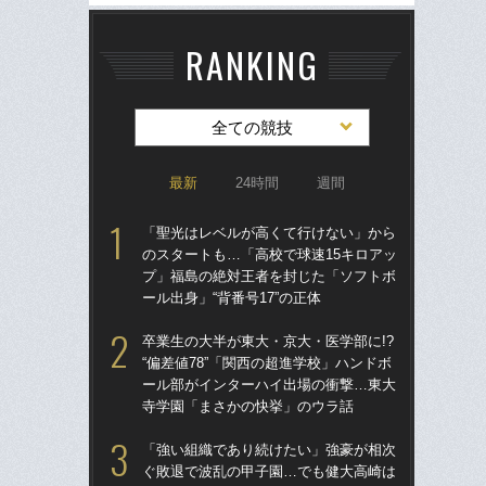
RANKING
全ての競技
最新
24時間
週間
「聖光はレベルが高くて行けない」から
「
のスタートも…「高校で球速15キロアッ
のス
プ」福島の絶対王者を封じた「ソフトボ
プ
ール出身」“背番号17”の正体
ール
卒業生の大半が東大・京大・医学部に!?
卒業
“偏差値78”「関西の超進学校」ハンドボ
“偏
ール部がインターハイ出場の衝撃…東大
ー
寺学園「まさかの快挙」のウラ話
寺
「強い組織であり続けたい」強豪が相次
「
ぐ敗退で波乱の甲子園…でも健大高崎は
りゅ