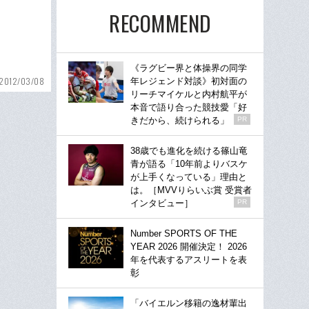
RECOMMEND
《ラグビー界と体操界の同学
2012/03/08
年レジェンド対談》初対面の
リーチマイケルと内村航平が
本音で語り合った競技愛「好
きだから、続けられる」
PR
38歳でも進化を続ける篠山竜
青が語る「10年前よりバスケ
が上手くなっている」理由と
は。［MVVりらいぶ賞 受賞者
インタビュー］
PR
Number SPORTS OF THE
YEAR 2026 開催決定！ 2026
年を代表するアスリートを表
彰
「バイエルン移籍の逸材輩出