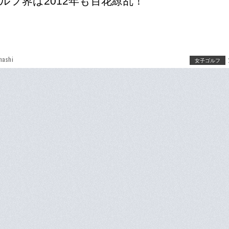
ルフ界は2012年も百花繚乱！
hashi
女子ゴルフ