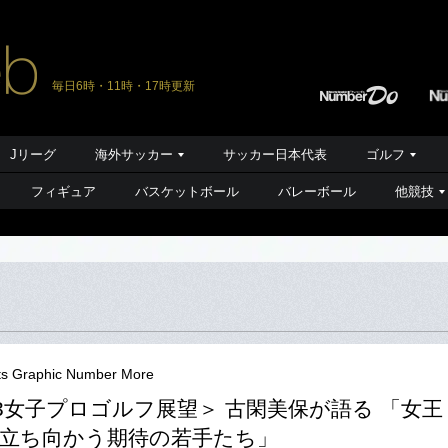
毎日6時・11時・17時更新
Jリーグ
海外サッカー
サッカー日本代表
ゴルフ
フィギュア
バスケットボール
バレーボール
他競技
ts Graphic Number More
13女子プロゴルフ展望＞ 古閑美保が語る 「女王
立ち向かう期待の若手たち」