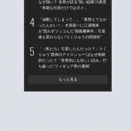
なぜ強い？ 名将が語る“強い組織”の真意
的
「有能な社長だけではダメ」
ち破
「油断してしまって…」「着替えてなか
仙
ったんかい！」木原龍一に三浦璃来
河
が“思わずツッコんだ”扇風機事件…引退
り
後も変わらない“りくりゅうの関係性”
た
「（私たち）引退したんだっけ？」りく
“県
りゅう“異例のアイスショー”はなぜ画期
学
的だった？「世界的にも珍しい試み」打
は
ち破った“フィギュア界の通例”
17
もっと見る