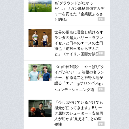
も“グラウンドがなかっ
た”…」サガン鳥栖最強アカデ
ミーを変えた『企業版ふるさ
と納税』
PR
世界の頂点に君臨し続けるオ
ランダの超人ハリー・ラブレ
イセンと日本のエースの太田
海也「絶対王者から学ぶこ
と」《ケイリン国際対談②》
PR
《山の神対談》「やっぱり“タ
イパ”がいい！」箱根の名ラン
ナー、柏原竜二と神野大地が
語る「エアー
サロンパス
」
®
®
×コンディショニング術
PR
「少しぼやけているだけでも
感覚が狂ってきます」Bリー
グ屈指のシューター・安藤周
人が明かす“見える”ことの重
要性
PR