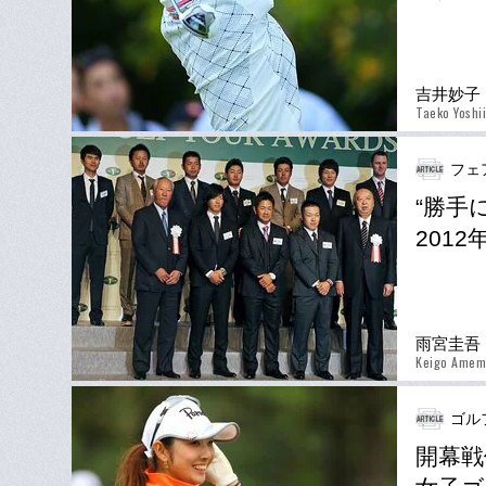
吉井妙子
Taeko Yoshii
フェ
“勝手
201
雨宮圭吾
Keigo Amem
ゴルフ
開幕戦