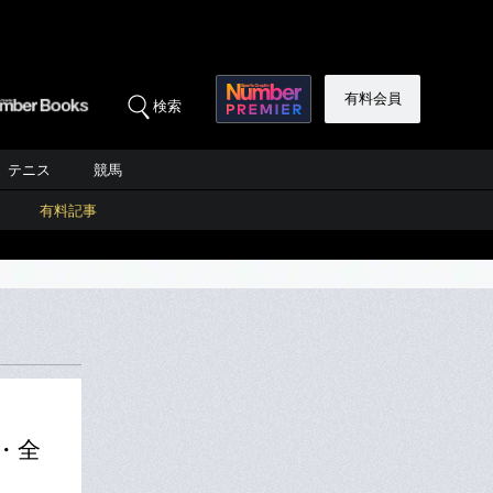
有料会員
検索
テニス
競馬
有料記事
・全