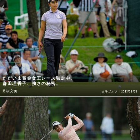
ただいま賞金女王レース独走中。
森田理香子、強さの秘密。
月橋文美
2013/08/28
女子ゴルフ