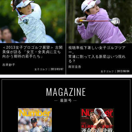
＜2013女子プロゴルフ展望＞ 古閑
視聴率低下著しい女子ゴルフツア
美保が語る 「女王・全美貞に立ち
ー。
向かう期待の若手たち」
常連に割って入る新星はいつ現れ
る？
吉井妙子
雨宮圭吾
2013/03/07
女子ゴルフ
2012/08/04
女子ゴルフ
MAGAZINE
最新号