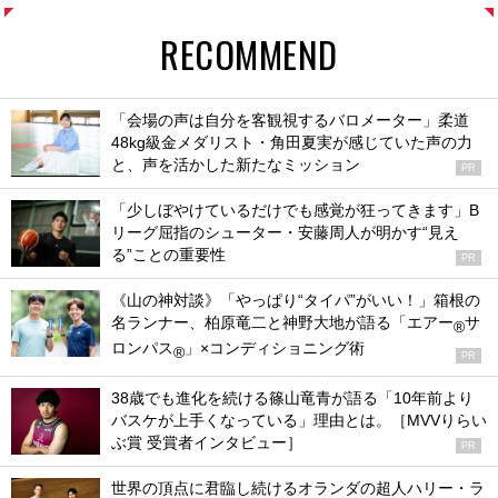
RECOMMEND
「会場の声は自分を客観視するバロメーター」柔道
48kg級金メダリスト・角田夏実が感じていた声の力
と、声を活かした新たなミッション
PR
「少しぼやけているだけでも感覚が狂ってきます」B
リーグ屈指のシューター・安藤周人が明かす“見え
る”ことの重要性
PR
《山の神対談》「やっぱり“タイパ”がいい！」箱根の
名ランナー、柏原竜二と神野大地が語る「エアー
サ
®
ロンパス
」×コンディショニング術
®
PR
38歳でも進化を続ける篠山竜青が語る「10年前より
バスケが上手くなっている」理由とは。［MVVりらい
ぶ賞 受賞者インタビュー］
PR
世界の頂点に君臨し続けるオランダの超人ハリー・ラ