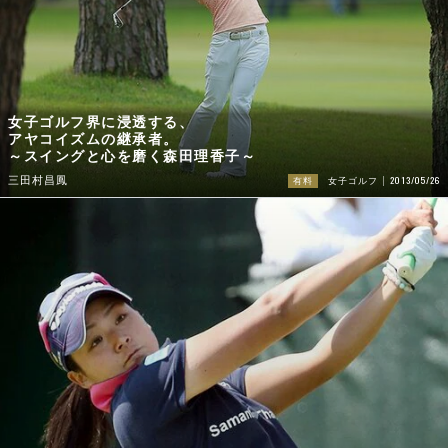
女子ゴルフ界に浸透する、
アヤコイズムの継承者。
～スイングと心を磨く森田理香子～
2013/05/26
三田村昌鳳
有料
女子ゴルフ