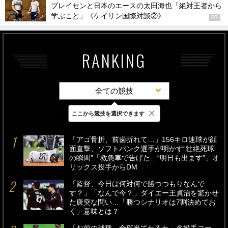
ブレイセンと日本のエースの太田海也「絶対王者から
学ぶこと」《ケイリン国際対談②》
PR
RANKING
全ての競技
×
ここから競技を選択できます
最新
24時間
週間
「アゴ骨折、前歯折れて…」156キロ速球が顔
面直撃、ソフトバンク選手が明かす“壮絶死球
の瞬間”「救急車で告げた…“明日も出ます”」オ
リックス投手からDM
「監督、今日は何対何で勝つつもりなんで
す？」「なんで今？」ダイエー王貞治を驚かせ
た唐突な問い…「勝つシナリオは7割決めてお
く」意味とは？