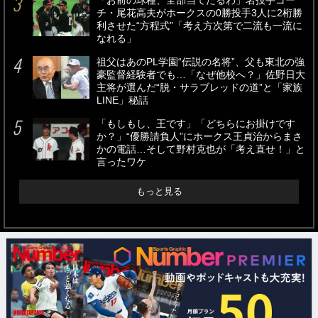
「お前の球種、全部当てたるわ」名投手コー
チ・尾花高夫がホークスの0勝投手3人に2桁勝
利させた“方程式”「考え方次第で二流も一流に
なれる」
祖父はあのPL学園“伝説の名将”、父も東北の強
豪監督経験者でも…「なぜ他校へ？」佐野日大
主将が選んだ“脱・サラブレッドの道”と「家族
LINE」秘話
「もしもし、王です」「どちらにお掛けです
か？」“優勝請負人”にホークス王貞治からまさ
かの電話…そして野村克也が「考え直せ！」と
言ったワケ
もっと見る