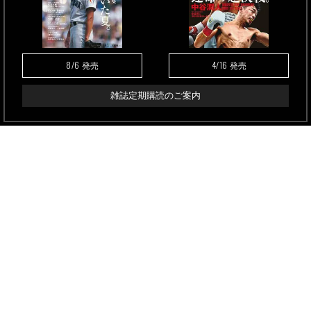
8/6
4/16
発売
発売
雑誌定期購読のご案内