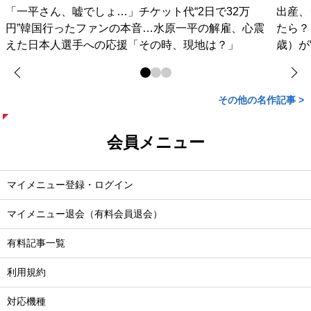
「一平さん、嘘でしょ…」チケット代“2日で32万
出産、
円”韓国行ったファンの本音…水原一平の解雇、心震
たら？
えた日本人選手への応援「その時、現地は？」
歳）が
その他の名作記事 >
会員メニュー
マイメニュー登録・ログイン
マイメニュー退会（有料会員退会）
有料記事一覧
利用規約
対応機種