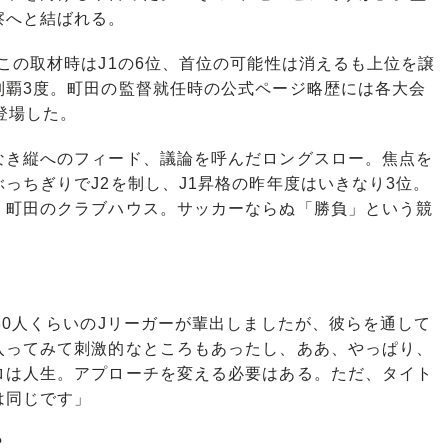
察へと結ばれる。
の取材時はJ1の6位、首位の可能性は消えるも上位を譲
制覇3度。町田の監督就任時の公式ページ略歴には各大会
登場した。
き縦へのフィード、議論を呼んだロングスロー。焦点を
っちぎりでJ2を制し、J1昇格の昨年度はいきなり3位。
。町田のクラブハウス。サッカーならぬ「勝負」という競
。
80人くらいのJリーガーが輩出しましたが、彼らを通して
入ってみて刺激的なところもあったし、ああ、やっぱり、
ロは人生。アプローチを変える必要はある。ただ、タイト
は同じです」
？