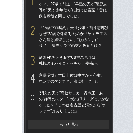
か？」27歳で引退…“早熟の天才”菊原志
トを
郎が“天才少年たち”に贈った言葉「昔は
顔…
僕も翔哉と同じでした」
須の
「15歳プロ契約」天才少年・菊原志郎は
イニ
なぜ“27歳で引退”したのか「早くラモス
入
さん達と練習したい」“歓迎のけず
で育
り”も…読売クラブの英才教育とは？
〈
鮮烈FKを突き刺すCB福森晃斗は、
「昨
札幌のミハイロビッチか、俊輔か。
まな
決め
家長昭博と本田圭佑は中学から心友。
年
ホンマのケンカと、海に行ったり。
「妊
“消えた天才”高校サッカー得点王…あ
愛の
の“静岡のスター”はなぜJリーグにいかな
さ
かった？「じつは名古屋と清水から“オ
早川
ファー”はありました」
「な
った
もっと見る
きな