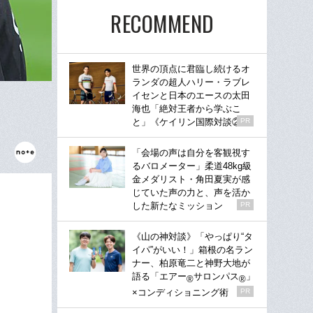
RECOMMEND
世界の頂点に君臨し続けるオ
ランダの超人ハリー・ラブレ
イセンと日本のエースの太田
海也「絶対王者から学ぶこ
と」《ケイリン国際対談②》
PR
「会場の声は自分を客観視す
るバロメーター」柔道48kg級
金メダリスト・角田夏実が感
じていた声の力と、声を活か
した新たなミッション
PR
《山の神対談》「やっぱり“タ
イパ”がいい！」箱根の名ラン
ナー、柏原竜二と神野大地が
語る「エアー
サロンパス
」
®
®
×コンディショニング術
PR