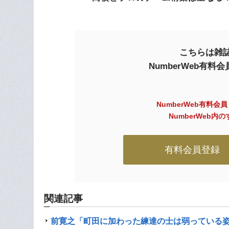
こちらは雑誌
NumberWeb有
NumberWeb有料会
NumberWeb
有料会員登録
関連記事
前寛之「町田に加わった練達の士は弱っている