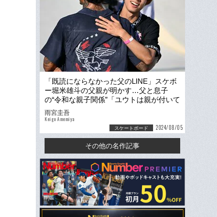
「既読にならなかった父のLINE」スケボ
ー堀米雄斗の父親が明かす…父と息子
の“令和な親子関係”「ユウトは親が付いて
るイメージが嫌なんですよ」
雨宮圭吾
Keigo Amemiya
2024/08/05
スケートボード
その他の名作記事