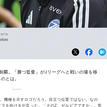
raph by
Fukano
制覇。「勝つ監督」がJリーグへと戦いの場を移
ものとは。
。機種を示すロゴだろう。目立つ位置ではない。なの
メラを向けるや言った。「そのZ、ゼルビアですか」。監