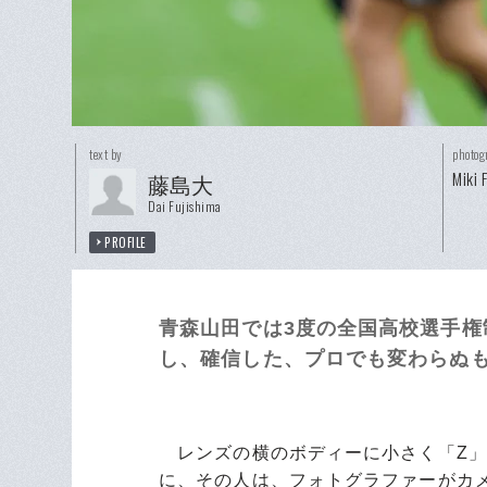
text by
photog
Miki 
藤島大
Dai Fujishima
PROFILE
青森山田では3度の全国高校選手権
し、確信した、プロでも変わらぬ
レンズの横のボディーに小さく「Z」
に、その人は、フォトグラファーがカ