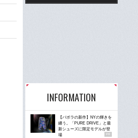
理人
た”
INFORMATION
【バボラの新作】NYの輝きを
纏う。「PURE DRIVE」と最
新シューズに限定モデルが登
場
PR