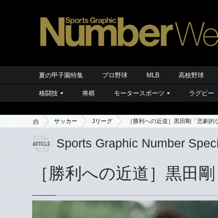
夏の甲子園特集
プロ野球
MLB
高校野球
格闘技
将棋
モータースポーツ
ラグビー
サッカー
Jリーグ
［勝利への近道］黒田剛「悲劇的
Sports Graphic Number Speci
［勝利への近道］黒田剛