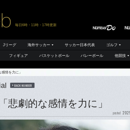
毎日6時・11時・17時更新
Jリーグ
海外サッカー
サッカー日本代表
ゴルフ
フィギュア
バスケットボール
バレーボール
他競技
な感情を力に」
al
BACK NUMBER
「悲劇的な感情を力に」
2025
posted