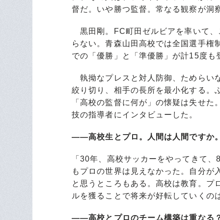
督だ。いや勝つ監督。常なる観察が洞
黒田剛。FC町田ゼルビアを率いて、こ
らない。青森山田高校では全国選手権
での「優勝」と「準優勝」が計15度も
執拗なプレスと対人防御、ためらいな
絞り切り、相手の長所を最小化する。ぶ
「高校の監督に何が」の懐疑は失せた
技の指導者にインタビューした。
――高校生とプロ。人間は人間ですか
「30年、高校サッカーをやってきて、
もプロの世界は見えなかった。自分が
と思うところもある。高校は教育。プ
ルを獲ることで将来が好転していくの
――高校とプロのチーム構築は重なる