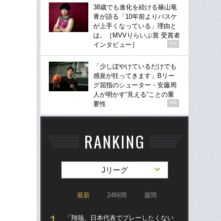
38歳でも進化を続ける篠山竜
青が語る「10年前よりバスケ
が上手くなっている」理由と
は。［MVVりらいぶ賞 受賞者
インタビュー］
PR
「少しぼやけているだけでも
感覚が狂ってきます」Bリー
グ屈指のシューター・安藤周
人が明かす“見える”ことの重
要性
PR
RANKING
Jリーグ
最新
24時間
週間
「翔哉、日本代表でプレーしたくない
「