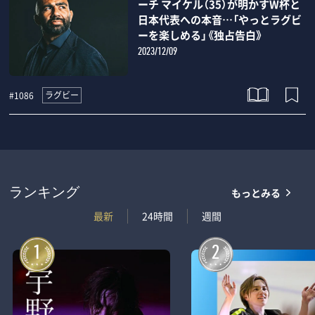
ーチ マイケル（35）が明かすW杯と
日本代表への本音…「やっとラグビ
ーを楽しめる」《独占告白》
2023/12/09
ラグビー
#1086
もっとみる
ランキング
最新
24時間
週間
1
2