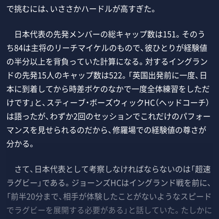
で挑むには、いささかハードルが高すぎた。
日本代表の先発メンバーの総キャップ数は151。そのう
ち84は主将のリーチマイケルのもので、彼ひとりが経験値
の半分以上を背負っていた計算になる。対するイングラン
ドの先発15人のキャップ数は522。「英国出発前に一度、日
本に到着してから時差ボケのなかで一度全体練習をしただ
けです」と、スティーブ・ボーズウィックHC（ヘッドコーチ）
は語ったが、わずか2回のセッションでこれだけのパフォー
マンスを見せられるのだから、修羅場での経験値の尊さが
分かる。
さて、日本代表として考察しなければならないのは「超速
ラグビー」である。ジョーンズHCはイングランド戦を前に、
「前半20分まで、相手が体験したことがないようなスピード
でラグビーを展開する必要がある」と話していた。たしかに