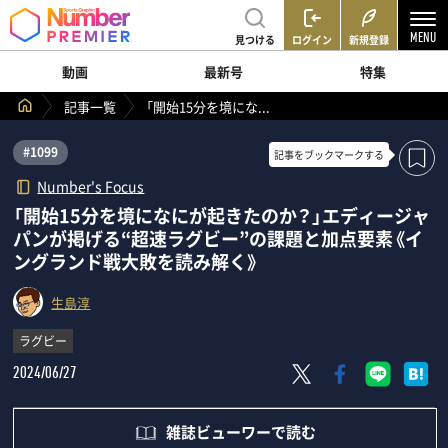
見つける
ログイン
新規登録
動画
最新号
特集
記事一覧
「開始15分を境にな...
#1099
記事を
ブックマークする
Number's Focus
「開始15分を境になにが起きたのか？」エディージャ
パンが掲げる“超速ラグビー”の課題と加点要素《イ
ングランド戦大敗を読み解く》
生島淳
ラグビー
2024/06/27
雑誌ビューワーで読む