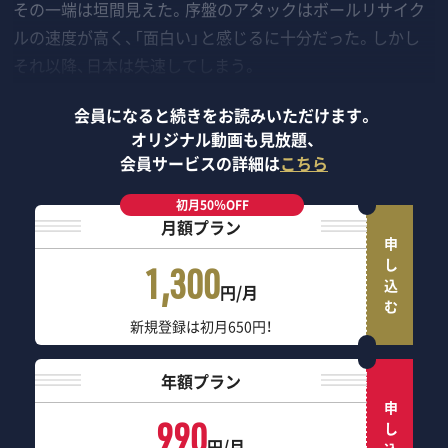
その一端は垣間見えた。序盤のアタックはボールリサイク
ルの速度が高く、「面白い」と感じるに十分だった。しかし
それ以降、日本は失速してしまう。
会員になると続きをお読みいただけます。
オリジナル動画も見放題、
会員サービスの詳細は
こちら
初月50％OFF
月額プラン
申し込む
1,300
円/月
新規登録は初月650円！
年額プラン
申し込む
990
円/月