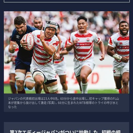
ジャパンの代表戦初出場は23人中8名。60分から途中出場し、初キャップ獲得のFL山
本が密集から抜け出して激走（写真）。66分に生まれたWTB根塚のトライの呼び水と
なった
第2次エディージャパンがついに始動した。初戦の相