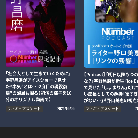
「社会人として生きていくために」
【Podcast】「明日以降もつ
宇野昌磨がアイスショーで見せ
な？」宇野昌磨が新生『Ice Br
た“本気”とは…“2度目の現役復
で見せた「しょまりん」だけ
帰”の深層も探る【初演の様子を10
い座長としての矜持「凄す
分のオリジナル動画で】
がない…」《野口美恵の視点
フィギュアスケート
フィギュアスケート
2026/08/08
2