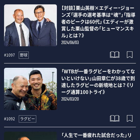
【対談】栗山英樹×エディー・ジョー
ンズ「選手の選考基準は“魂”」「指導
者のピークは60代」《エディーが激
賞した栗山監督の「ヒューマンスキ
ル」とは？》
2024/06/03
野球
#1097
「WTBが一番ラグビーをわかってな
いといけない」山田章仁が38歳で到
達したラグビーの新境地とは？《リ
ーグ通算100トライ》
2024/03/20
ラグビー
#1092
「人生で一番疲れた試合だった」リ