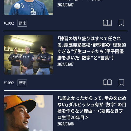
2024/03/07
野球
#1092
「練習の切り盛りはすべて任され
る」慶應義塾高校・野球部の“理想的
すぎる”学生コーチたち【甲子園優
勝を導いた“数字”と“言葉”】
2024/03/07
野球
#1092
「1回よかったからって、歩みを止め
ない」ダルビッシュ有が“数字”の目
標を作らない理由…＜妥協なきプ
ロ生活20年目＞
2024/03/08