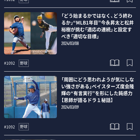
「どう始まるかではなく、どう終わ
るか」“MLB1年目”今永昇太と松井
裕樹が挑む「適応の連続」と設定す
べき「適切な目標」
2024/03/08
野球
#1092
「周囲にどう思われようが気にしな
い強さがある」ベイスターズ度会隆
輝の“有言実行”を形にした鈍感力
【恩師が語るドラ１秘話】
2024/03/09
野球
#1092