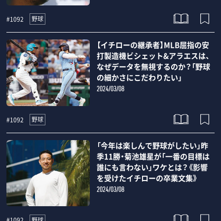
野球
#1092
【イチローの継承者】MLB屈指の安
打製造機ビシェット&アラエスは、
なぜデータを無視するのか？「野球
の細かさにこだわりたい」
2024/03/08
野球
#1092
「今年は楽しんで野球がしたい」昨
季11勝・菊池雄星が「一番の目標は
誰にも言わない」ワケとは？《影響
を受けたイチローの卒業文集》
2024/03/08
野球
#1092