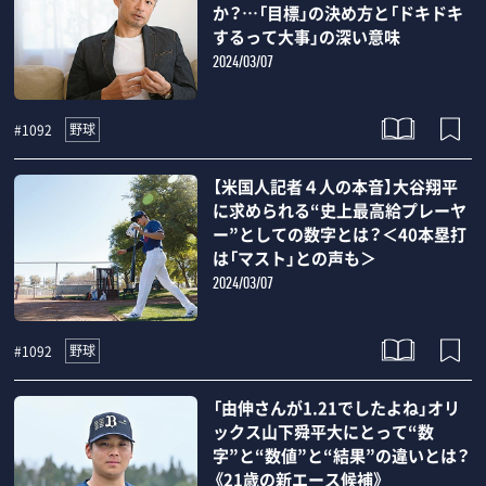
か？…「目標」の決め方と「ドキドキ
するって大事」の深い意味
2024/03/07
野球
#1092
【米国人記者４人の本音】大谷翔平
に求められる“史上最高給プレーヤ
ー”としての数字とは？＜40本塁打
は「マスト」との声も＞
2024/03/07
野球
#1092
「由伸さんが1.21でしたよね」オリ
ックス山下舜平大にとって“数
字”と“数値”と“結果”の違いとは？
《21歳の新エース候補》