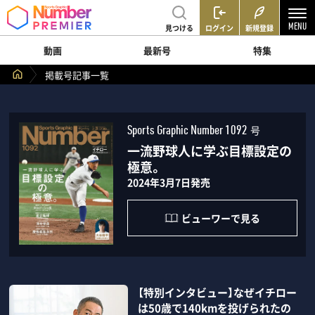
見つける
ログイン
新規登録
動画
最新号
特集
掲載号記事一覧
号
Sports Graphic Number 1092
一流野球人に学ぶ目標設定の
極意。
2024年3月7日発売
ビューワーで見る
【特別インタビュー】なぜイチロー
は50歳で140kmを投げられたの