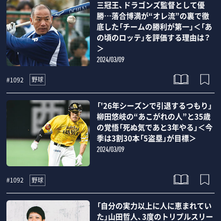
三冠王、ドラゴンズ監督として優
勝…落合博満が“オレ流”の裏で徹
底した「チームの勝利が第一」＜「あ
の頃のロッテ」を評価する理由は？
＞
2024/03/09
野球
#1092
「'26年シーズンで引退するつもり」
柳田悠岐の“あこがれの人”と35歳
の覚悟「死ぬ気であと3年やる」＜今
季は3割30本「5盗塁」が目標＞
2024/03/09
野球
#1092
「自分の実力以上に人に恵まれてい
た」山田哲人、3度のトリプルスリー