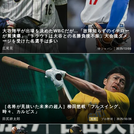
大谷翔平が出場を決めたWBCだが…「故障知らずのイチロー
が胃潰瘍」「トラウトは大谷との名勝負後不振」大会後ダメ
ージを受けた名選手は多い
広尾晃
2025/12/08
侍ジャパン
［名将が見抜いた未来の超人］柳田悠岐「フルスイング、
時々、カルピス」
2025/10/26
田尻耕太郎
有料
プロ野球