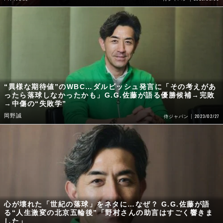
“異様な期待値”のWBC…ダルビッシュ発言に「その考えがあ
ったら落球しなかったかも」G.G.佐藤が語る優勝候補→完敗
→中傷の“失敗学”
岡野誠
2023/02/27
侍ジャパン
心が壊れた「世紀の落球」をネタに…なぜ？ G.G.佐藤が語
る“人生激変の北京五輪後”「野村さんの助言はすごく響きま
した」