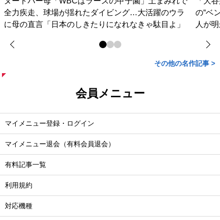
ヌートバー母「WBCはラーズの甲子園」土まみれで
「大谷
全力疾走、球場が揺れたダイビング…大活躍のウラ
の“ベ
に母の直言「日本のしきたりになれなきゃ駄目よ」
人が明
その他の名作記事 >
会員メニュー
マイメニュー登録・ログイン
マイメニュー退会（有料会員退会）
有料記事一覧
利用規約
対応機種