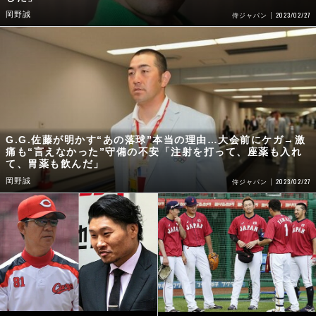
岡野誠
2023/02/27
侍ジャパン
G.G.佐藤が明かす“あの落球”本当の理由…大会前にケガ→激
痛も“言えなかった”守備の不安「注射を打って、座薬も入れ
て、胃薬も飲んだ」
岡野誠
2023/02/27
侍ジャパン