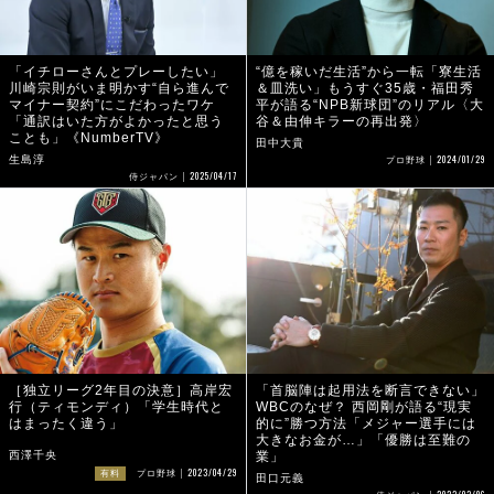
「イチローさんとプレーしたい」
“億を稼いだ生活”から一転「寮生活
川崎宗則がいま明かす“自ら進んで
＆皿洗い」もうすぐ35歳・福田秀
マイナー契約”にこだわったワケ
平が語る“NPB新球団”のリアル〈大
「通訳はいた方がよかったと思う
谷＆由伸キラーの再出発〉
ことも」《NumberTV》
田中大貴
2024/01/29
生島淳
プロ野球
2025/04/17
侍ジャパン
［独立リーグ2年目の決意］高岸宏
「首脳陣は起用法を断言できない」
行（ティモンディ）「学生時代と
WBCのなぜ？ 西岡剛が語る“現実
はまったく違う」
的に”勝つ方法「メジャー選手には
大きなお金が…」「優勝は至難の
西澤千央
業」
2023/04/29
有料
プロ野球
田口元義