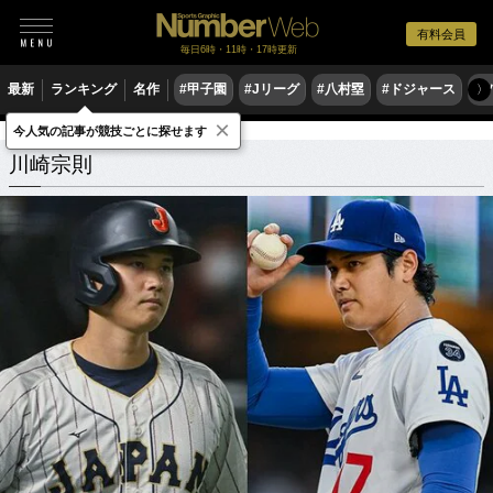
有料会員
毎日6時・11時・17時更新
最新
ランキング
名作
#甲子園
#Jリーグ
#八村塁
#ドジャース
#
〉
×
今人気の記事が競技ごとに探せます
川崎宗則
関連記事
川崎宗則