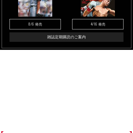
8/6
4/16
発売
発売
雑誌定期購読のご案内