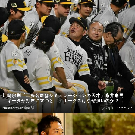
川崎宗則「工藤公康はシミュレーションの天才」糸井嘉男
「ギータが打席に立つと…」ホークスはなぜ強いのか？
NumberWeb編集部
2020/11/29
プロ野球