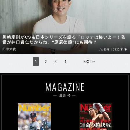
川崎宗則がCS＆日本シリーズを語る「ロッテは怖いよー！監
督が井口資仁だからね」“原辰徳節”にも期待？
田中大貴
2020/11/14
プロ野球
1
2
3
4
NEXT >>
MAGAZINE
最新号