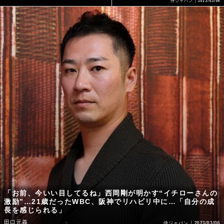
2023/03/06
侍ジャパン
「お前、今いい目してるね」西岡剛が明かす“イチローさんの
激励”…21歳だったWBC、阪神でリハビリ中に…「自分の成
長を感じられる」
田口元義
2023/03/06
侍ジャパン