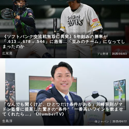
《ソフトバンク交流戦無双に異変》5年刻みの勝率が
「.613→.678→.544」に急落…「並みのチーム」になってし
まったのか
広尾晃
2025/06/03
プロ野球
「なんでも聞くけど、ひとつだけ条件がある」川崎宗則がマ
ドン監督に提案した驚きの“条件”「一番高いワインを飲ませ
てくれたら…」《NumberTV》
生島淳
2025/04/17
侍ジャパン