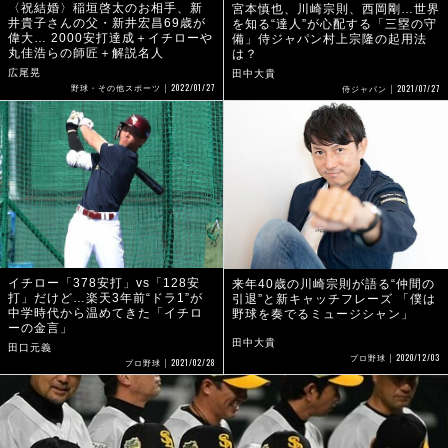
〈祝結婚〉稲垣啓太のお相手、新
宮本慎也、川崎宗則、西岡剛…世界
井貴子さんの父・新井宏昌69歳が
を知る“達人”が心配する「三塁の守
偉大… 2000安打達成＋イチローや
備」侍ジャパン村上宗隆の起用法
丸佳浩らの師匠＋解説名人
は？
広尾晃
田中大貴
2022/01/27
2021/07/27
野球・その他スポーツ
侍ジャパン
イチロー「378安打」vs「128安
来年40歳の川崎宗則が語る“仲間の
打」だけど…楽天3年前“ドラ1”が
引退”と新キャッチフレーズ 「僕は
中学時代から温めてきた「イチロ
野球を奏でるミュージシャン」
ーの金言」
田中大貴
田口元義
2020/12/03
プロ野球
2021/02/28
プロ野球