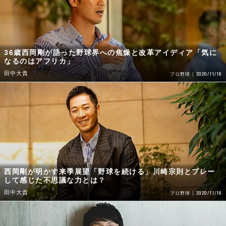
36歳西岡剛が語った野球界への焦燥と改革アイディア「気に
なるのはアフリカ」
田中大貴
2020/11/18
プロ野球
西岡剛が明かす来季展望「野球を続ける」川崎宗則とプレー
して感じた不思議な力とは？
田中大貴
2020/11/18
プロ野球