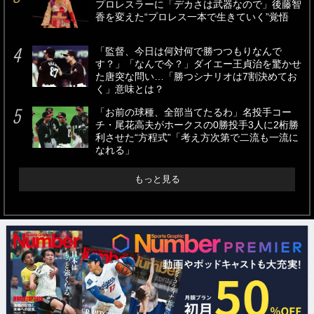
プロレスラーに「デカさは武器なので」後藤智
香を変えた“プロレス一本で生きていく”覚悟
「監督、今日は何対何で勝つつもりなんで
す？」「なんで今？」ダイエー王貞治を驚かせ
た唐突な問い…「勝つシナリオは7割決めてお
く」意味とは？
「お前の球種、全部当てたるわ」名投手コー
チ・尾花高夫がホークスの0勝投手3人に2桁勝
利させた“方程式”「考え方次第で二流も一流に
なれる」
もっと見る