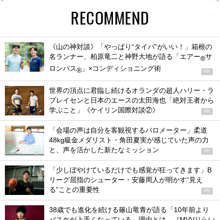
RECOMMEND
《山の神対談》「やっぱり“タイパ”がいい！」箱根の
名ランナー、柏原竜二と神野大地が語る「エアー
サ
®
ロンパス
」×コンディショニング術
®
PR
世界の頂点に君臨し続けるオランダの超人ハリー・ラ
ブレイセンと日本のエースの太田海也「絶対王者から
学ぶこと」《ケイリン国際対談②》
PR
「会場の声は自分を客観視するバロメーター」柔道
48kg級金メダリスト・角田夏実が感じていた声の力
と、声を活かした新たなミッション
PR
「少しぼやけているだけでも感覚が狂ってきます」B
リーグ屈指のシューター・安藤周人が明かす“見え
る”ことの重要性
PR
38歳でも進化を続ける篠山竜青が語る「10年前より
バスケが上手くなっている」理由とは。［MVVりらい