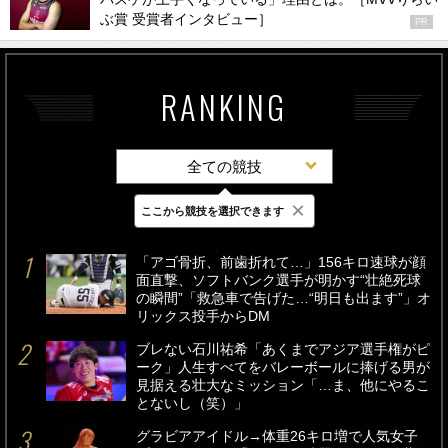
ぶ賞 受賞者インタビュー］
PR
RANKING
全ての競技
×
ここから競技を選択できます
最新
24時間
週間
「アゴ骨折、前歯折れて…」156キロ速球が顔
面直撃、ソフトバンク選手が明かす“壮絶死球
の瞬間”「救急車で告げた…“明日も出ます”」オ
リックス投手からDM
ブレない石川祐希「あくまでアジア選手権がピ
ーク」人生すべてをバレーボールに捧げる男が
見据える壮大なミッション「…ま、他にやるこ
とないし（笑）」
グラビアアイドル→体重26キロ増で人気女子