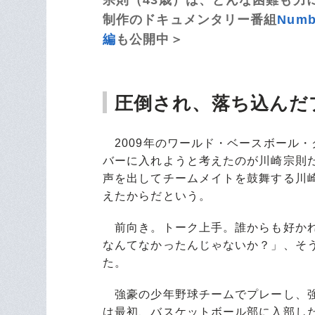
制作のドキュメンタリー番組
Numb
編
も公開中＞
圧倒され、落ち込んだ
2009年のワールド・ベースボール
バーに入れようと考えたのが川崎宗則
声を出してチームメイトを鼓舞する川
えたからだという。
前向き。トーク上手。誰からも好かれ
なんてなかったんじゃないか？」、そ
た。
強豪の少年野球チームでプレーし、強
は最初、バスケットボール部に入部し