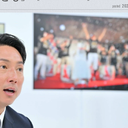
202
posted