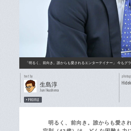
「明るく、前向き。誰からも愛されるエンターテイナー」 今もグラウ
text by
photog
Hidek
生島淳
Jun Ikushima
PROFILE
明るく、前向き。誰からも愛される
宗則（43歳）は、どんな困難も力に変える