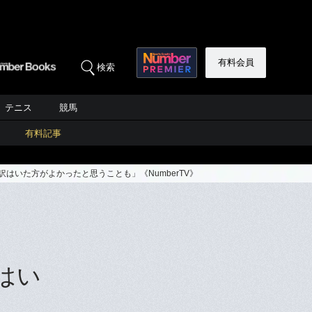
有料会員
検索
テニス
競馬
有料記事
はいた方がよかったと思うことも」《NumberTV》
か
はい