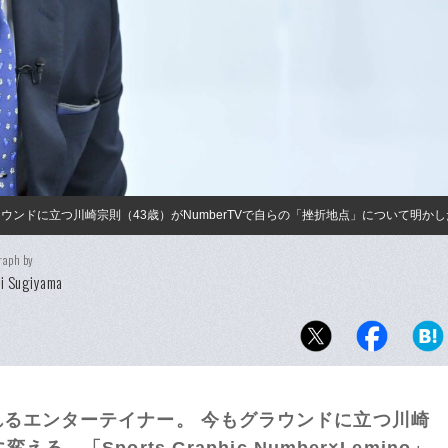
ンドに立つ川崎宗則（43歳）がNumberTVで自らの「挫折地点」について明かし
raph by
i Sugiyama
エンターテイナー。 今もグラウンドに立つ川崎
。「Sports Graphic Number×Lemino」