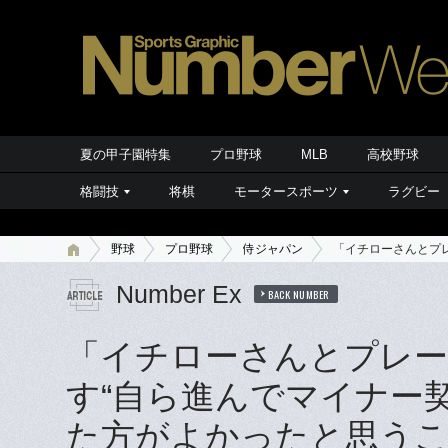
夏の甲子園特集
プロ野球
MLB
高校野球
格闘技
将棋
モータースポーツ
ラグビー
野球
プロ野球
侍ジャパン
「イチローさんとプレ
Number Ex
BACK NUMBER
「イチローさんとプレー
す“自ら進んでマイナー
た方がよかったと思うこと