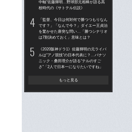
中軸”佐藤輝明…野球部元相棒が語る高
た“
校時代の《サトテル伝説》
「
「監督、今日は何対何で勝つつもりなん
「
です？」「なんで今？」ダイエー王貞治
終わ
を驚かせた唐突な問い…「勝つシナリオ
つか
は7割決めておく」意味とは？
リ
《2020阪神ドラ1》佐藤輝明の元ライバ
「
ルは“アノ競技”の日本代表に？…パナソ
ス小
ニック・桑田理介が語る“テルのすご
貞
さ”「2人で日本一になりたいですね」
た
もっと見る