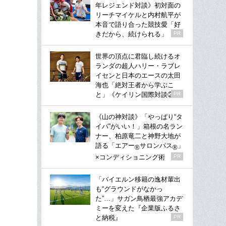
年レジェンド対談》初対面の
リーチマイケルと内村航平が
本音で語り合った競技愛「好
きだから、続けられる」
PR
世界の頂点に君臨し続けるオ
ランダの超人ハリー・ラブレ
イセンと日本のエースの太田
海也「絶対王者から学ぶこ
と」《ケイリン国際対談②》
PR
《山の神対談》「やっぱり“タ
イパ”がいい！」箱根の名ラン
ナー、柏原竜二と神野大地が
語る「エアー
サロンパス
」
®
®
×コンディショニング術
PR
「バイエルン移籍の逸材輩出
も“グラウンドがなかっ
た”…」サガン鳥栖最強アカデ
ミーを変えた『企業版ふるさ
と納税』
PR