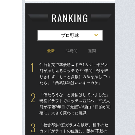
RANKING
プロ野球
最新
24時間
週間
仙台育英で準優勝→ドラ1入団…平沢大
仙
河が振り返るロッテでの9年間「殻を破
河
りきれず…もっと貪欲に方法を探してい
り
たら」「西武移籍はいいキッカケ」
た
「僕だろうな、と覚悟はしていました」
「
現役ドラフトでロッテ→西武へ…平沢大
現
河が移籍2年目で“覚醒”の理由「目的が明
河が
確に」大きく変わった意識
確
「校舎3階の窓ガラスを破壊、相手のセ
「
カンドがライトの位置に」阪神“不動の
り