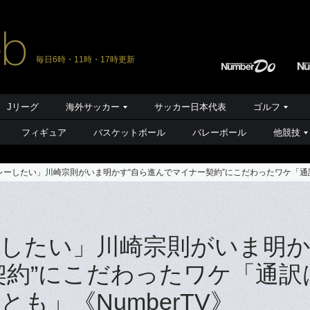
毎日6時・11時・17時更新
Jリーグ
海外サッカー
サッカー日本代表
ゴルフ
フィギュア
バスケットボール
バレーボール
他競技
ーしたい」川崎宗則がいま明かす“自ら進んでマイナー契約”にこだわったワケ「通訳
したい」川崎宗則がいま明
契約”にこだわったワケ「通訳
も」《NumberTV》