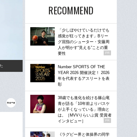
RECOMMEND
「少しぼやけているだけでも
感覚が狂ってきます」Bリー
グ屈指のシューター・安藤周
人が明かす“見える”ことの重
要性
PR
た
Number SPORTS OF THE
YEAR 2026 開催決定！ 2026
年を代表するアスリートを表
彰
38歳でも進化を続ける篠山竜
青が語る「10年前よりバスケ
が上手くなっている」理由と
は。［MVVりらいぶ賞 受賞者
インタビュー］
PR
《ラグビー界と体操界の同学