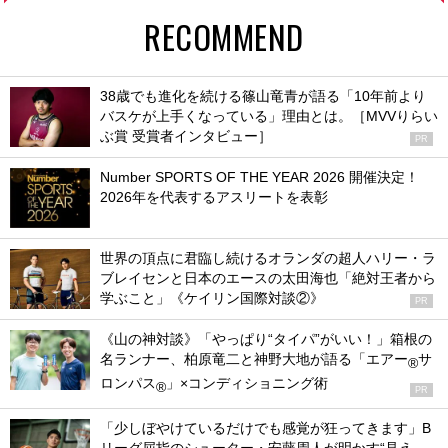
RECOMMEND
38歳でも進化を続ける篠山竜青が語る「10年前より
バスケが上手くなっている」理由とは。［MVVりらい
ぶ賞 受賞者インタビュー］
PR
Number SPORTS OF THE YEAR 2026 開催決定！
2026年を代表するアスリートを表彰
世界の頂点に君臨し続けるオランダの超人ハリー・ラ
ブレイセンと日本のエースの太田海也「絶対王者から
学ぶこと」《ケイリン国際対談②》
PR
《山の神対談》「やっぱり“タイパ”がいい！」箱根の
名ランナー、柏原竜二と神野大地が語る「エアー
サ
®
ロンパス
」×コンディショニング術
®
PR
「少しぼやけているだけでも感覚が狂ってきます」B