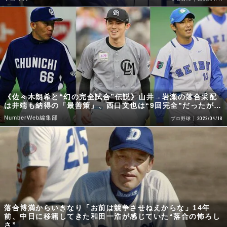
《佐々木朗希と“幻の完全試合”伝説》山井→岩瀬の落合采配
は井端も納得の「最善策」、西口文也は“9回完全”だったが…
NumberWeb編集部
2022/04/18
プロ野球
落合博満からいきなり「お前は競争させねえからな」14年
前、中日に移籍してきた和田一浩が感じていた“落合の怖ろし
さ”