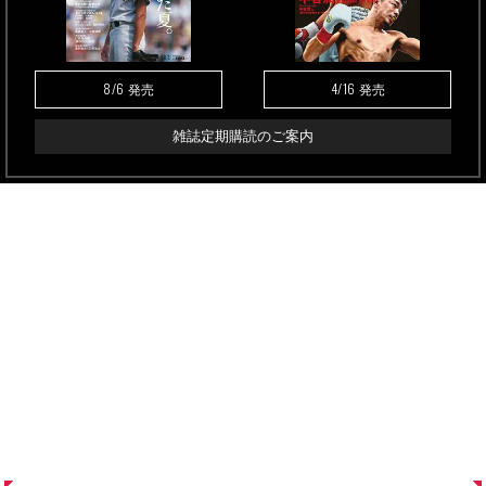
8/6
4/16
発売
発売
雑誌定期購読のご案内