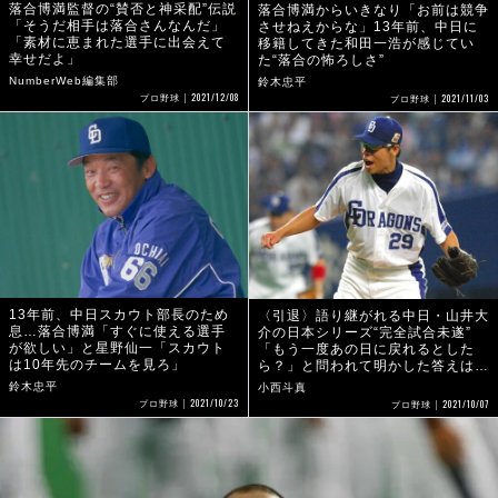
落合博満監督の“賛否と神采配”伝説
落合博満からいきなり「お前は競争
「そうだ相手は落合さんなんだ」
させねえからな」13年前、中日に
「素材に恵まれた選手に出会えて
移籍してきた和田一浩が感じてい
幸せだよ」
た“落合の怖ろしさ”
NumberWeb編集部
鈴木忠平
2021/12/08
2021/11/03
プロ野球
プロ野球
13年前、中日スカウト部長のため
〈引退〉語り継がれる中日・山井大
息…落合博満「すぐに使える選手
介の日本シリーズ“完全試合未遂”
が欲しい」と星野仙一「スカウト
「もう一度あの日に戻れるとした
は10年先のチームを見ろ」
ら？」と問われて明かした答えは…
鈴木忠平
小西斗真
2021/10/23
2021/10/07
プロ野球
プロ野球