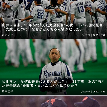
山井→岩瀬、13年前“消えた完全試合”の夜 日ハム側の証言
「完敗したのに、なぜかどんちゃん騒ぎだった」
鈴木忠平
2020/12/07
プロ野球
ヒルマン「なぜ山井を代えるんだ…？」 13年前、あの“消え
た完全試合”を敗者・日ハムはどう見ていた？
鈴木忠平
2020/12/07
プロ野球