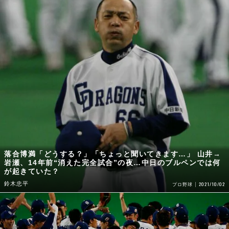
落合博満「どうする？」「ちょっと聞いてきます…」 山井→
岩瀬、14年前“消えた完全試合”の夜…中日のブルペンでは何
が起きていた？
鈴木忠平
2021/10/02
プロ野球