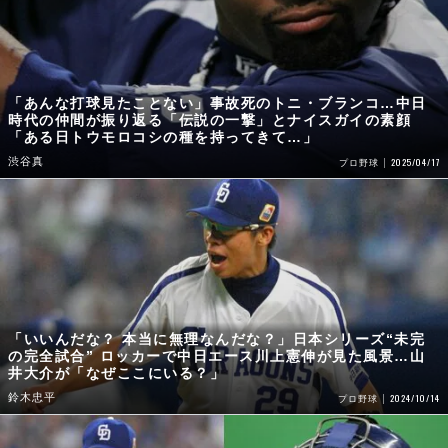
「あんな打球見たことない」事故死のトニ・ブランコ…中日
時代の仲間が振り返る「伝説の一撃」とナイスガイの素顔
「ある日トウモロコシの種を持ってきて…」
渋谷真
2025/04/17
プロ野球
「いいんだな？ 本当に無理なんだな？」日本シリーズ“未完
の完全試合” ロッカーで中日エース川上憲伸が見た風景…山
井大介が「なぜここにいる？」
鈴木忠平
2024/10/14
プロ野球