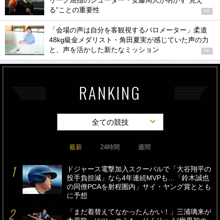
リーグ屈指のシューター・安藤周人が明かす“見え
る”ことの重要性
PR
「会場の声は自分を客観視するバロメーター」柔道
48kg級金メダリスト・角田夏実が感じていた声の力
と、声を活かした新たなミッション
PR
RANKING
全ての競技
最新
24時間
週間
ドジャース電撃加入スクーバルで「大谷翔平の
投手負担減」なら4年連続MVPも…「鈴木誠也
の同僚PCAを射程圏内」サイ・ヤング賞ととも
に予想
「まだ着替えてなかったんかい！」三浦璃来が