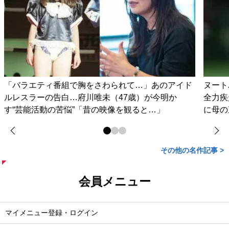
「バラエティ番組で胸をさわられて…」あのアイド
ヌート
ルレスラーの告白…府川唯未（47歳）が今明か
全力疾
す“芸能活動の苦悩”「昔の映像を観ると…」
に母の
その他の名作記事 >
会員メニュー
マイメニュー登録・ログイン