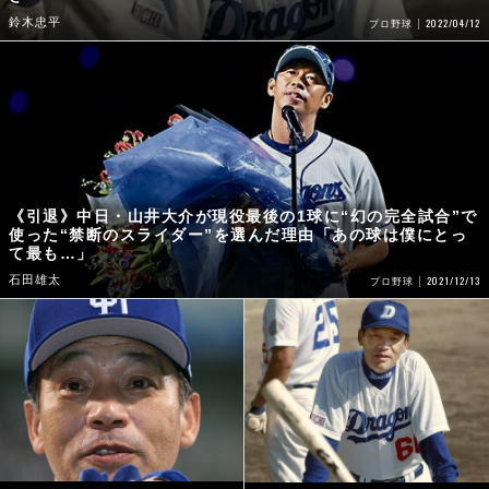
鈴木忠平
2022/04/12
プロ野球
《引退》中日・山井大介が現役最後の1球に“幻の完全試合”で
使った“禁断のスライダー”を選んだ理由「あの球は僕にとっ
て最も…」
石田雄太
2021/12/13
プロ野球