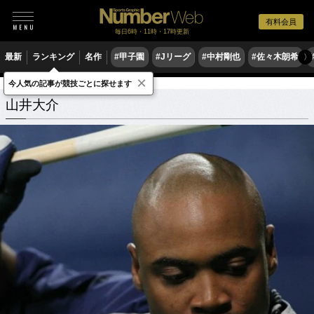
有料会員
毎日6時・11時・17時更新
最新
ランキング
名作
#甲子園
#Jリーグ
#中村剛也
#佐々木朗希
〉
×
今人気の記事が競技ごとに探せます
山井大介
関連記事
山井大介