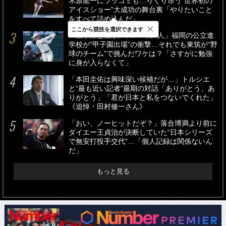
木原龍一にツッコミも…りくりゅう“世界初の
アイスショー”大成功の舞台裏「やりたいこと
をすべて詰め込んだ」
×
ここから競技を選択できます
「医学部志望がメンバーに4人」福岡の公立進
学校が“甲子園出場”の衝撃…それでも東筑が“野
球のチーム”で挑んだワケは？「さすがに勉強
に身が入らなくて」
「本田圭佑は興味深い候補だが…」トルシエ
と“最も近い記者”最期の対話「ありがとう、あ
りがとう」「君が日本と私をつないでくれた」
《追悼・田村修一さん》
「おい、ノーヒットだぞ？」落合博満より前に
ダイエー王貞治が決断していた“日本シリーズ
で無安打投手交代”…「個人記録は関係ないん
だ」
もっと見る