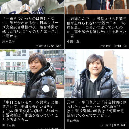
「一番きつかったのは俺じゃな
「岩瀬さんで…」殿堂入りの谷繁元
い。誰だかわかるか」日本シリー
信が忘れられない“伝説の日本一”の
ズ完全試合継投の夜、落合博満が
舞台裏…「自分が間違っていたの
残した“ひと言” そのときエース川
か」完全試合を逃した山井を救った
上憲伸は…
一言
鈴木忠平
小西斗真
2024/10/14
2024/01/23
プロ野球
プロ野球
「中日にセレモニーを要求」と報
元中日・平田良介は「落合博満に救
道されて…平田良介がいま明か
われた」…たった一つの“助言”と
す“あの退団会見”の真相 34歳の
は？ 現役引退の報告は「何度か電
引退決断は「家族を養っていくこ
話かけてるんですけど…」
とを考えたら…」
田口元義
2023/02/01
田口元義
プロ野球