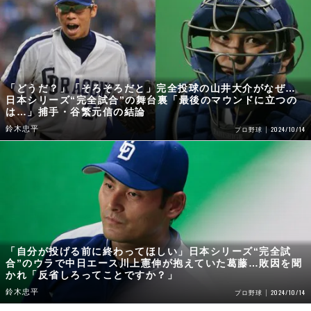
「どうだ？」「そろそろだと」完全投球の山井大介がなぜ…
日本シリーズ“完全試合”の舞台裏「最後のマウンドに立つの
は…」捕手・谷繁元信の結論
鈴木忠平
2024/10/14
プロ野球
「自分が投げる前に終わってほしい」日本シリーズ“完全試
合”のウラで中日エース川上憲伸が抱えていた葛藤…敗因を聞
かれ「反省しろってことですか？」
鈴木忠平
2024/10/14
プロ野球