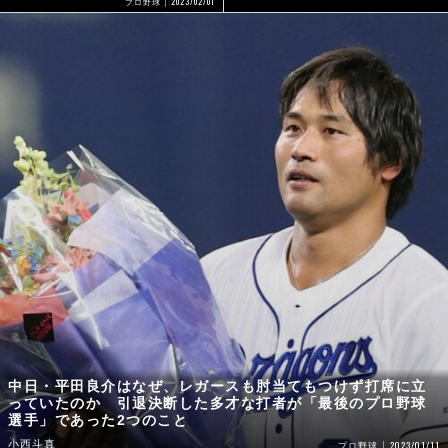
2023/02/01
プロ野球
中日・平田良介はなぜ、レガースも肘当てもつけず打席に立
っていたのか 引退決断した多才な打者が「最後のプロ野球
選手」であった2つのこと
小西斗真
2023/01/11
プロ野球