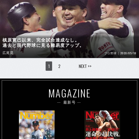
槙原寛己以来、完全試合達成なし。
過去と現代野球に見る難易度アップ。
広尾晃
2020/05/18
プロ野球
1
2
NEXT >>
MAGAZINE
最新号