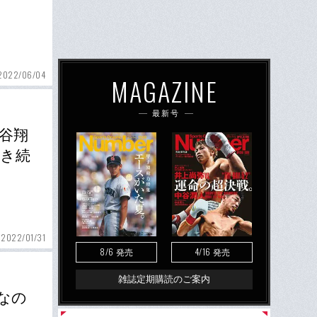
2022/06/04
MAGAZINE
最新号
大谷翔
抱き続
2022/01/31
8/6
4/16
発売
発売
雑誌定期購読のご案内
なの