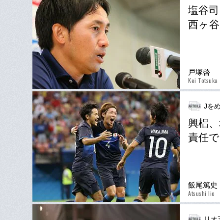
塩谷司
西ヶ谷
戸塚啓
Kei Totsuka
Jを
興梠、
責任で
飯尾篤史
Atsushi Iio
リオ