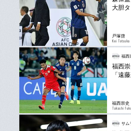
大胆タ
戸塚啓
Kei Totsuka
福西
福西崇
「遠藤
福西崇史
Takashi Fuk
サム