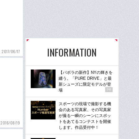
INFORMATION
2017/06/17
【バボラの新作】NYの輝きを
纏う。「PURE DRIVE」と最
新シューズに限定モデルが登
場
PR
スポーツの現場で撮影する機
会のある写真家、その写真家
が撮る一瞬のシーンにスポッ
トをあてるコンテストを開催
2016/08/19
します。作品受付中！