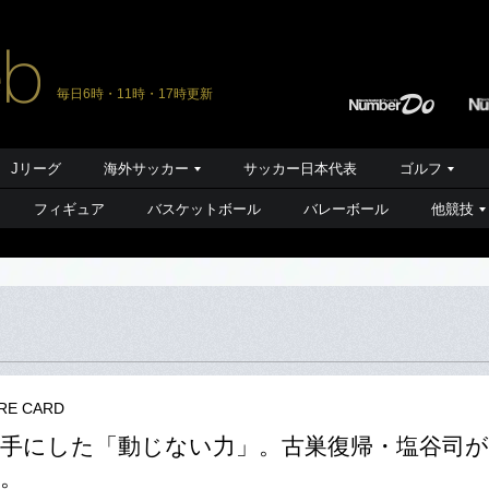
毎日6時・11時・17時更新
Jリーグ
海外サッカー
サッカー日本代表
ゴルフ
フィギュア
バスケットボール
バレーボール
他競技
RE CARD
で手にした「動じない力」。古巣復帰・塩谷司
。