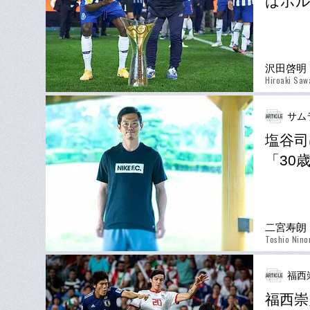
はポル
沢田啓明
Hiroaki Saw
サム
塩谷司
「30
二宮寿朗
Toshio Nino
福西
福西崇