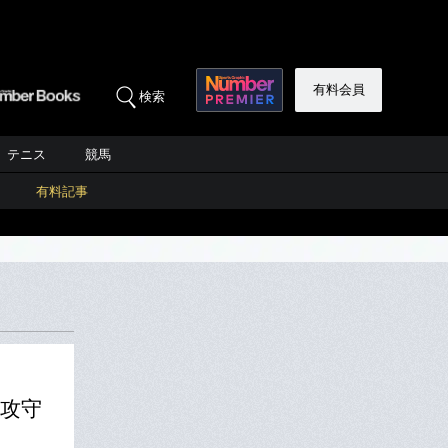
有料会員
検索
テニス
競馬
有料記事
が攻守