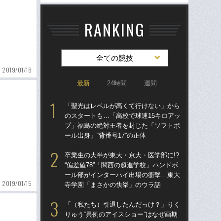
RANKING
全ての競技
2019/01/18
最新
24時間
週間
「聖光はレベルが高くて行けない」から
「
のスタートも…「高校で球速15キロアッ
のス
プ」福島の絶対王者を封じた「ソフトボ
プ
ール出身」“背番号17”の正体
ール
卒業生の大半が東大・京大・医学部に!?
ド
“偏差値78”「関西の超進学校」ハンドボ
翔平
ール部がインターハイ出場の衝撃…東大
も…
2019/01/15
寺学園「まさかの快挙」のウラ話
サ
「（私たち）引退したんだっけ？」りく
「
りゅう“異例のアイスショー”はなぜ画期
璃