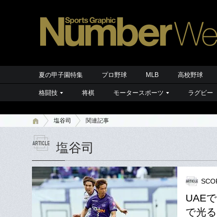
夏の甲子園特集
プロ野球
MLB
高校野球
格闘技
将棋
モータースポーツ
ラグビー
塩谷司
関連記事
塩谷司
SCO
UAE
で光る