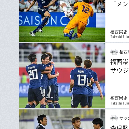
「メン
福西崇史
Takashi Fuk
福西
福西崇
サウ
福西崇史
Takashi Fuk
サッ
森保監