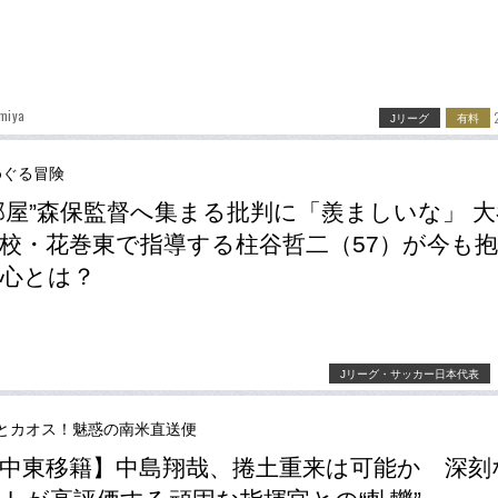
miya
Jリーグ
有料
めぐる冒険
部屋”森保監督へ集まる批判に「羨ましいな」 
校・花巻東で指導する柱谷哲二（57）が今も
心とは？
Jリーグ・サッカー日本代表
とカオス！魅惑の南米直送便
中東移籍】中島翔哉、捲土重来は可能か 深刻