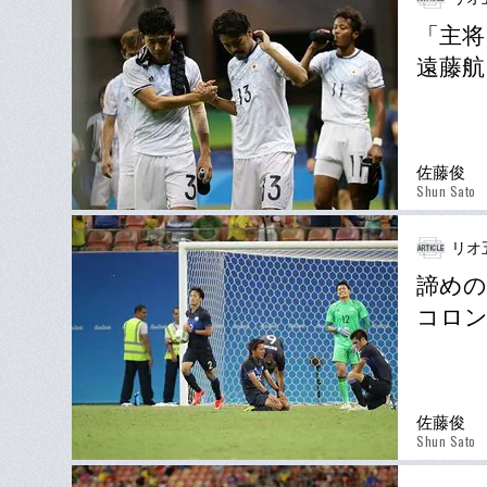
「主将
遠藤航
佐藤俊
Shun Sato
リオ
諦めの
コロン
佐藤俊
Shun Sato