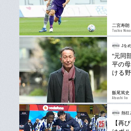
二宮寿朗
Toshio Nino
Jを
“元同
平の母
ける野
飯尾篤史
Atsushi Iio
熱狂
【再び