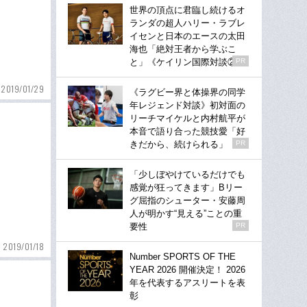
世界の頂点に君臨し続けるオ
ランダの超人ハリー・ラブレ
イセンと日本のエースの太田
海也「絶対王者から学ぶこ
と」《ケイリン国際対談②》
PR
2019/01/29
《ラグビー界と体操界の同学
年レジェンド対談》初対面の
リーチマイケルと内村航平が
本音で語り合った競技愛「好
きだから、続けられる」
PR
「少しぼやけているだけでも
感覚が狂ってきます」Bリー
グ屈指のシューター・安藤周
人が明かす“見える”ことの重
要性
PR
2019/01/18
Number SPORTS OF THE
YEAR 2026 開催決定！ 2026
年を代表するアスリートを表
彰