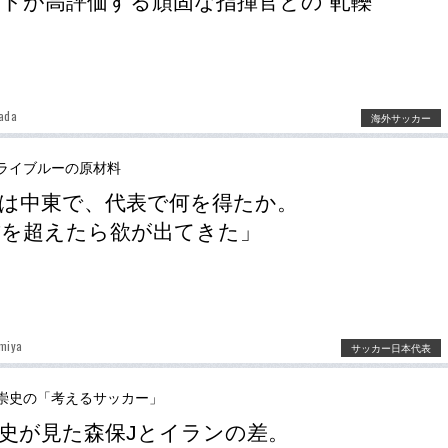
トが高評価する頑固な指揮官との“軋轢”
ada
海外サッカー
ライブルーの原材料
は中東で、代表で何を得たか。
歳を超えたら欲が出てきた」
miya
サッカー日本代表
崇史の「考えるサッカー」
史が見た森保Jとイランの差。