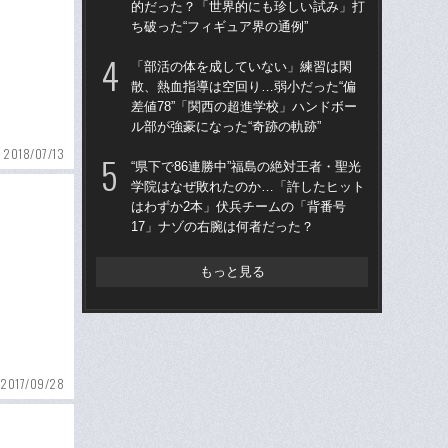
的だった？「世界的にも珍しい試み」打
う“
ち破った“フィギュア界の通例”
裏
「部活の体を成していない」練習は閑
仙
散、熱血指導は空回り…弱小だった“偏
河
差値78”「関西の超進学校」ハンドボー
り
ル部が強豪になった“奇跡の軌跡”
た
2018/07/13
“県下で86連勝中”福島の絶対王者・聖光
「
学院はなぜ敗れたのか…「許したヒット
公立
はわずか2本」伏兵チームの「背番号
でも
17」ナゾの右腕は何者だった？
は
もっと見る
2017/09/28