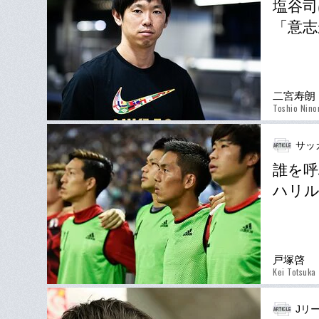
塩谷司
「意志
二宮寿朗
Toshio Nino
サッ
誰を
ハリル
戸塚啓
Kei Totsuka
Jリー