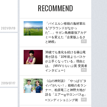
RECOMMEND
「バイエルン移籍の逸材輩出
2021/01/19
も“グラウンドがなかっ
た”…」サガン鳥栖最強アカデ
ミーを変えた『企業版ふるさ
と納税』
PR
38歳でも進化を続ける篠山竜
青が語る「10年前よりバスケ
が上手くなっている」理由と
は。［MVVりらいぶ賞 受賞者
インタビュー］
PR
《山の神対談》「やっぱり“タ
2019/07/17
イパ”がいい！」箱根の名ラン
ナー、柏原竜二と神野大地が
語る「エアー
サロンパス
」
®
®
×コンディショニング術
PR