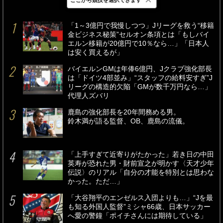
最新
24時間
週間
「1～3億円で我慢しつつ」Jリーグを救う“移籍
金ビジネス秘策”セルオン条項とは「もしバイ
エルン移籍が20億円で10％なら…」「日本人
は安く買えるが」
バイエルンGMは年俸6億円、Jクラブ強化部長
は「ドイツ4部並み」“スタッフの給料安すぎ”J
リーグの構造的欠陥「GMが数千万円なら…」
代理人ズバリ
鹿島の強化部長を20年間務める男。
鈴木満が語る監督、OB、鹿島の流儀。
「上手すぎて近寄りがたかった」若き日の中田
英寿が恐れた男・財前宣之が明かす〈天才少年
伝説〉のリアル「自分の才能を特別とは思わな
かった。ただ…」
「大谷翔平のエンゼルス入団よりも…」“Jを最
も知る外国人監督”ミシャ66歳、日本サッカー
へ愛の警鐘「ポイチさんには期待している」