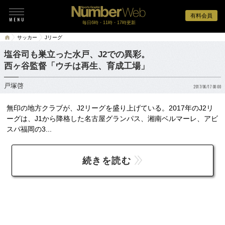
有料会員
毎日6時・11時・17時更新
サッカー
Jリーグ
塩谷司も巣立った水戸、J2での異彩。
西ヶ谷監督「ウチは再生、育成工場」
戸塚啓
2017/06/17 08:00
無印の地方クラブが、J2リーグを盛り上げている。2017年のJ2リ
ーグは、J1から降格した名古屋グランパス、湘南ベルマーレ、アビ
スパ福岡の3...
続きを読む