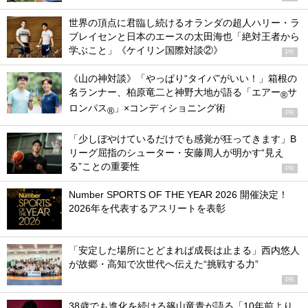
世界の頂点に君臨し続けるオランダの超人ハリー・ラ
ブレイセンと日本のエースの太田海也「絶対王者から
学ぶこと」《ケイリン国際対談②》
PR
《山の神対談》「やっぱり“タイパ”がいい！」箱根の
名ランナー、柏原竜二と神野大地が語る「エアー
サ
®
ロンパス
」×コンディショニング術
®
PR
「少しぼやけているだけでも感覚が狂ってきます」B
リーグ屈指のシューター・安藤周人が明かす“見え
る”ことの重要性
PR
Number SPORTS OF THE YEAR 2026 開催決定！
2026年を代表するアスリートを表彰
「安定した場所にとどまれば成長は止まる」西内悠人
が故郷・高知で次世代へ伝えた“挑戦する力”
PR
38歳でも進化を続ける篠山竜青が語る「10年前より