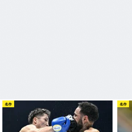
名作
名作