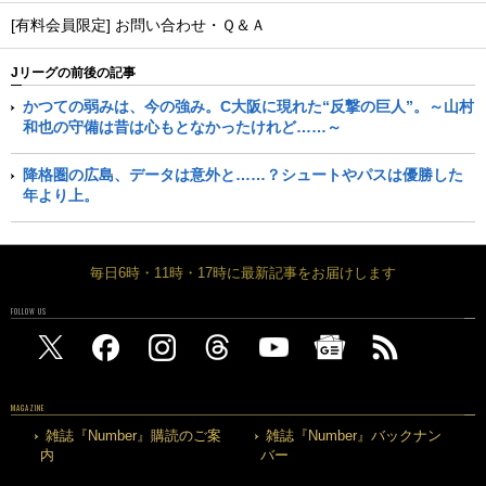
[有料会員限定] お問い合わせ・Ｑ＆Ａ
Jリーグの前後の記事
かつての弱みは、今の強み。C大阪に現れた“反撃の巨人”。～山村
和也の守備は昔は心もとなかったけれど……～
降格圏の広島、データは意外と……？シュートやパスは優勝した
年より上。
毎日6時・11時・17時に最新記事をお届けします
FOLLOW US
MAGAZINE
雑誌『Number』購読のご案
雑誌『Number』バックナン
内
バー