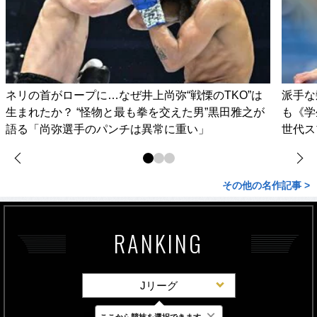
ネリの首がロープに…なぜ井上尚弥“戦慄のTKO”は
派手な
生まれたか？ “怪物と最も拳を交えた男”黒田雅之が
も《学
語る「尚弥選手のパンチは異常に重い」
世代ス
その他の名作記事 >
RANKING
Jリーグ
×
ここから競技を選択できます