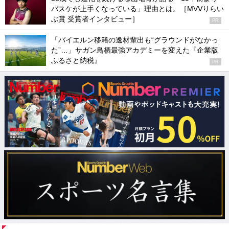
バスケが上手くなっている」理由とは。［MVVりらい
ぶ賞 受賞者インタビュー］
PR
「バイエルン移籍の逸材輩出も“グラウンドがなかっ
た”…」サガン鳥栖最強アカデミーを変えた『企業版
ふるさと納税』
PR