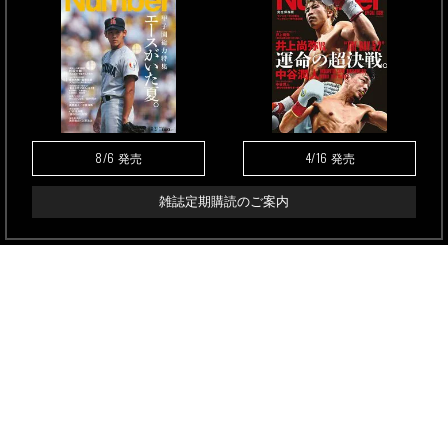
8/6
4/16
発売
発売
雑誌定期購読のご案内