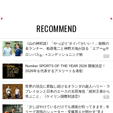
RECOMMEND
《山の神対談》「やっぱり“タイパ”がいい！」箱根の
名ランナー、柏原竜二と神野大地が語る「エアー
サ
®
ロンパス
」×コンディショニング術
®
PR
Number SPORTS OF THE YEAR 2026 開催決定！
2026年を代表するアスリートを表彰
世界の頂点に君臨し続けるオランダの超人ハリー・ラ
ブレイセンと日本のエースの太田海也「絶対王者から
学ぶこと」《ケイリン国際対談②》
PR
「少しぼやけているだけでも感覚が狂ってきます」B
リーグ屈指のシューター・安藤周人が明かす“見え