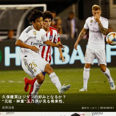
久保建英はジダンの好みとなるか？
“元祖・神童”玉乃淳が見る将来性。
吉田治良
2019/08/01
海外サッカー