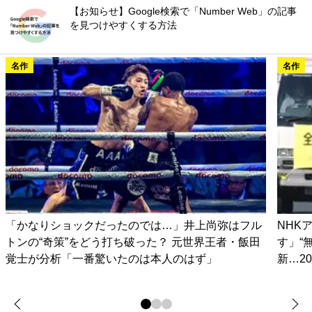
【お知らせ】Google検索で「Number Web」の記事
を見つけやすくする方法
名作
名作
「かなりショックだったのでは…」井上尚弥はフル
NHK
トンの“奇策”をどう打ち破った？ 元世界王者・飯田
す」“
覚士が分析「一番驚いたのは本人のはず」
新…2