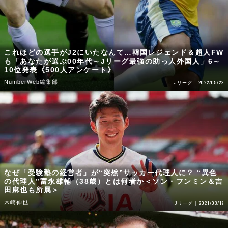
これほどの選手がJ2にいたなんて…韓国レジェンド＆超人FW
も「あなたが選ぶ00年代～Jリーグ最強の助っ人外国人」6～
10位発表《500人アンケート》
NumberWeb編集部
2022/05/23
Jリーグ
なぜ「受験塾の経営者」が“突然”サッカー代理人に？ “異色
の代理人”富永雄輔（38歳）とは何者か＜ソン・フンミン＆吉
田麻也も所属＞
木崎伸也
2021/03/17
Jリーグ