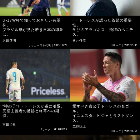
U-17W杯で知っておきたい有望
F・トーレスが語った監督の重要
株。
性。
ブラジル紙が見た若き日本の印象
学びのアラゴネス、飛躍のベニテ
は。
ス。
沢田啓明
横井伸幸
2019/10/26
2019/09/03
サッカー日本代表
Jリーグ
“神の子”F・トーレスが遂に引退。
愛すべき貴公子トーレスの名ゴー
完璧主義者の足跡と終幕への期
ル。
待。
イニエスタ、ビジャとラストダン
ス。
吉田治良
茂野聡士
2019/08/22
Jリーグ
2019/08/21
Jリーグ