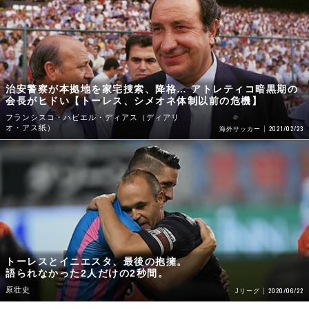
治安警察が本拠地を家宅捜索、降格… アトレティコ暗黒期の
会長がヒドい【トーレス、シメオネ体制以前の危機】
フランシスコ・ハビエル・ディアス（ディアリ
オ・アス紙）
2021/02/23
海外サッカー
トーレスとイニエスタ、最後の抱擁。
語られなかった2人だけの2秒間。
原壮史
2020/06/22
Jリーグ