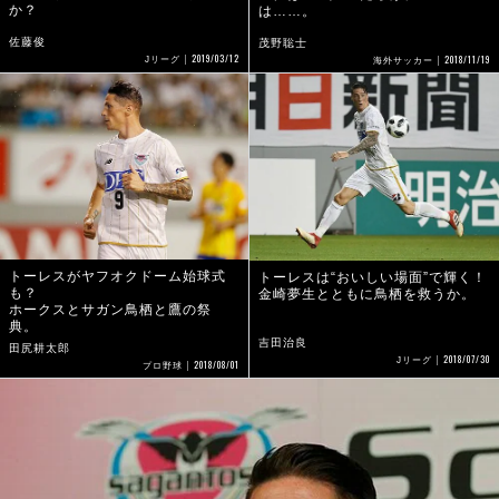
か？
は……。
佐藤俊
茂野聡士
2019/03/12
2018/11/19
Jリーグ
海外サッカー
トーレスがヤフオクドーム始球式
トーレスは“おいしい場面”で輝く！
も？
金崎夢生とともに鳥栖を救うか。
ホークスとサガン鳥栖と鷹の祭
典。
吉田治良
田尻耕太郎
2018/07/30
Jリーグ
2018/08/01
プロ野球