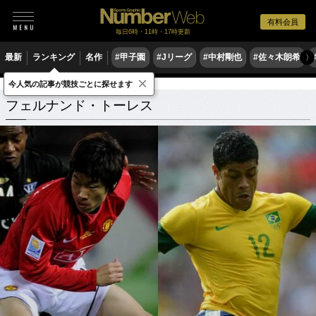
有料会員
毎日6時・11時・17時更新
最新
ランキング
名作
#甲子園
#Jリーグ
#中村剛也
#佐々木朗希
〉
×
今人気の記事が競技ごとに探せます
フェルナンド・トーレス
関連記事
フェルナンド・トーレス