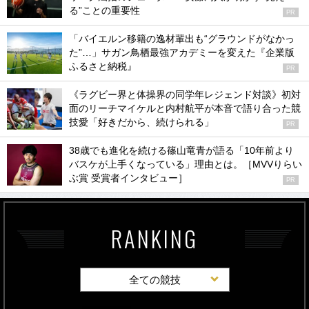
る”ことの重要性
PR
「バイエルン移籍の逸材輩出も“グラウンドがなかっ
た”…」サガン鳥栖最強アカデミーを変えた『企業版
ふるさと納税』
PR
《ラグビー界と体操界の同学年レジェンド対談》初対
面のリーチマイケルと内村航平が本音で語り合った競
技愛「好きだから、続けられる」
PR
38歳でも進化を続ける篠山竜青が語る「10年前より
バスケが上手くなっている」理由とは。［MVVりらい
ぶ賞 受賞者インタビュー］
PR
RANKING
全ての競技