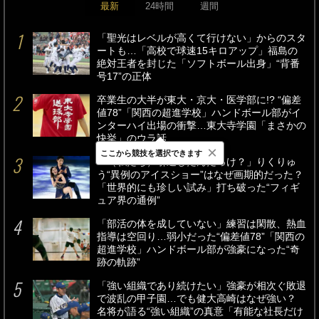
最新
24時間
週間
「聖光はレベルが高くて行けない」からのスタ
ートも…「高校で球速15キロアップ」福島の
絶対王者を封じた「ソフトボール出身」“背番
号17”の正体
卒業生の大半が東大・京大・医学部に!? “偏差
値78”「関西の超進学校」ハンドボール部がイ
ンターハイ出場の衝撃…東大寺学園「まさかの
快挙」のウラ話
×
ここから競技を選択できます
「（私たち）引退したんだっけ？」りくりゅ
う“異例のアイスショー”はなぜ画期的だった？
「世界的にも珍しい試み」打ち破った“フィギ
ュア界の通例”
「部活の体を成していない」練習は閑散、熱血
指導は空回り…弱小だった“偏差値78”「関西の
超進学校」ハンドボール部が強豪になった“奇
跡の軌跡”
「強い組織であり続けたい」強豪が相次ぐ敗退
で波乱の甲子園…でも健大高崎はなぜ強い？
名将が語る“強い組織”の真意「有能な社長だけ