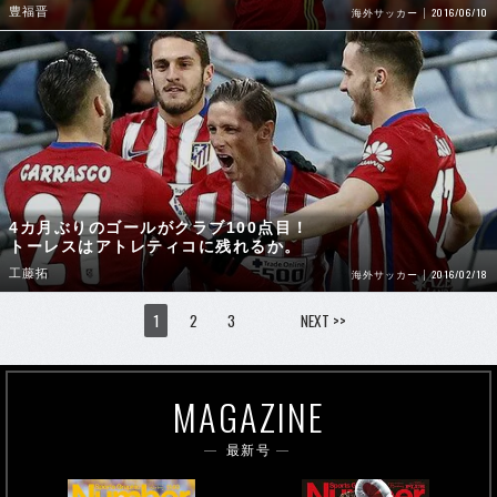
豊福晋
2016/06/10
海外サッカー
4カ月ぶりのゴールがクラブ100点目！
トーレスはアトレティコに残れるか。
工藤拓
2016/02/18
海外サッカー
1
2
3
NEXT >>
MAGAZINE
最新号