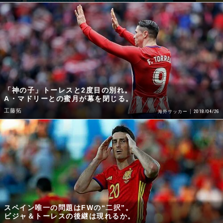
「神の子」トーレスと2度目の別れ。
A・マドリーとの蜜月が幕を閉じる。
工藤拓
2018/04/26
海外サッカー
スペイン唯一の問題はFWの“二択”。
ビジャ＆トーレスの後継は現れるか。