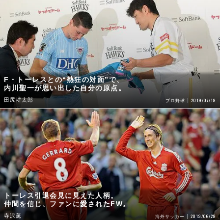
F・トーレスとの“熱狂の対面”で、
内川聖一が思い出した自分の原点。
田尻耕太郎
2019/07/18
プロ野球
トーレス引退会見に見えた人柄。
仲間を信じ、ファンに愛されたFW。
寺沢薫
2019/06/28
海外サッカー