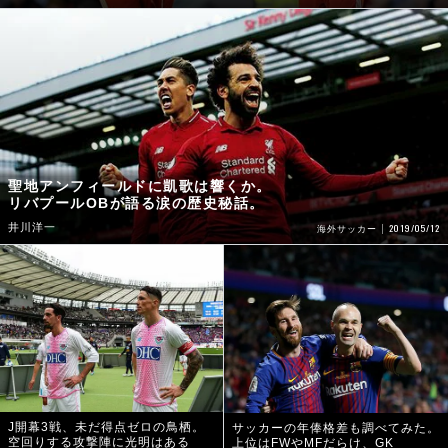
聖地アンフィールドに凱歌は響くか。
リバプールOBが語る涙の歴史秘話。
井川洋一
2019/05/12
海外サッカー
J開幕3戦、未だ得点ゼロの鳥栖。
サッカーの年俸格差も調べてみた。
空回りする攻撃陣に光明はある
上位はFWやMFだらけ、GK