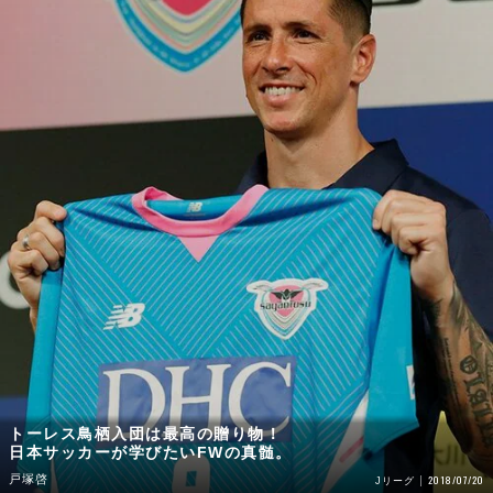
トーレス鳥栖入団は最高の贈り物！
日本サッカーが学びたいFWの真髄。
戸塚啓
2018/07/20
Jリーグ