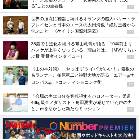
る”ことの重要性
PR
世界の頂点に君臨し続けるオランダの超人ハリー・ラ
ブレイセンと日本のエースの太田海也「絶対王者から
学ぶこと」《ケイリン国際対談②》
PR
38歳でも進化を続ける篠山竜青が語る「10年前より
バスケが上手くなっている」理由とは。［MVVりらい
ぶ賞 受賞者インタビュー］
PR
《山の神対談》「やっぱり“タイパ”がいい！」箱根の
名ランナー、柏原竜二と神野大地が語る「エアー
サ
®
ロンパス
」×コンディショニング術
®
PR
「会場の声は自分を客観視するバロメーター」柔道
48kg級金メダリスト・角田夏実が感じていた声の力
と、声を活かした新たなミッション
PR