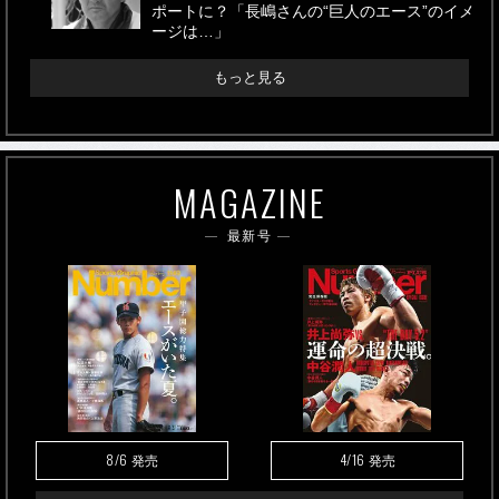
ポートに？「長嶋さんの“巨人のエース”のイメ
ージは…」
もっと見る
MAGAZINE
最新号
8/6
4/16
発売
発売