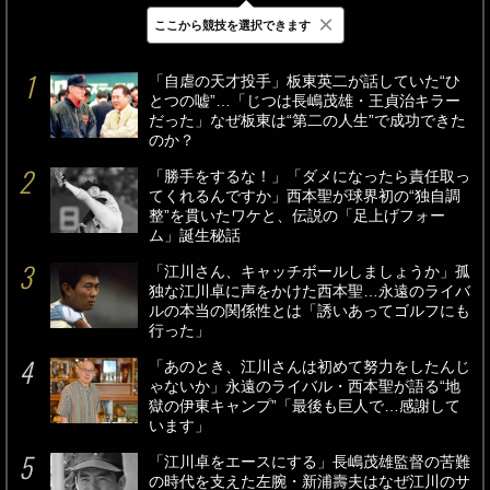
×
ここから競技を選択できます
最新
24時間
週間
「自虐の天才投手」板東英二が話していた“ひ
とつの嘘”…「じつは長嶋茂雄・王貞治キラー
だった」なぜ板東は“第二の人生”で成功できた
のか？
「勝手をするな！」「ダメになったら責任取っ
てくれるんですか」西本聖が球界初の“独自調
整”を貫いたワケと、伝説の「足上げフォー
ム」誕生秘話
「江川さん、キャッチボールしましょうか」孤
独な江川卓に声をかけた西本聖…永遠のライバ
ルの本当の関係性とは「誘いあってゴルフにも
行った」
「あのとき、江川さんは初めて努力をしたんじ
ゃないか」永遠のライバル・西本聖が語る“地
獄の伊東キャンプ”「最後も巨人で…感謝して
います」
「江川卓をエースにする」長嶋茂雄監督の苦難
の時代を支えた左腕・新浦壽夫はなぜ江川のサ