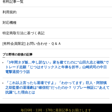
有料記事一覧
利用規約
対応機種
特定商取引法に基づく表記
[有料会員限定] お問い合わせ・Ｑ＆Ａ
プロ野球の前後の記事
「3年間タダ飯…申し訳ない」家を建てたのに“山田久志と確執”で
トレード志願「じつはオリックスと年俸を折半」山崎武司の中日
電撃退団ウラ話
「これ以上言ったら退場ですよ」「わかってます」巨人・阿部慎
之助監督の退場劇は“確信犯”だったのか？ リプレー検証に“あえて
抗議”した理由とは
毎日6時・11時・17時に最新記事をお届けします