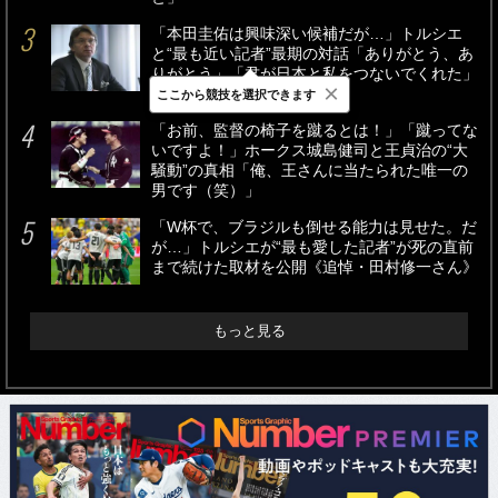
「本田圭佑は興味深い候補だが…」トルシエ
と“最も近い記者”最期の対話「ありがとう、あ
りがとう」「君が日本と私をつないでくれた」
×
《追悼・田村修一さん》
ここから競技を選択できます
「お前、監督の椅子を蹴るとは！」「蹴ってな
いですよ！」ホークス城島健司と王貞治の“大
騒動”の真相「俺、王さんに当たられた唯一の
男です（笑）」
「W杯で、ブラジルも倒せる能力は見せた。だ
が…」トルシエが“最も愛した記者”が死の直前
まで続けた取材を公開《追悼・田村修一さん》
もっと見る