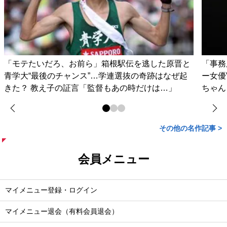
「モテたいだろ、お前ら」箱根駅伝を逃した原晋と
「事務
青学大“最後のチャンス”…学連選抜の奇跡はなぜ起
ー女優
きた？ 教え子の証言「監督もあの時だけは…」
ちゃん
その他の名作記事 >
会員メニュー
マイメニュー登録・ログイン
マイメニュー退会（有料会員退会）