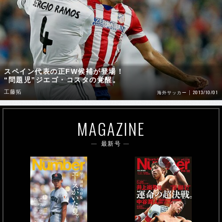
スペイン代表の正FW候補が登場！
“問題児”ジエゴ・コスタの覚醒。
工藤拓
2013/10/01
海外サッカー
MAGAZINE
最新号