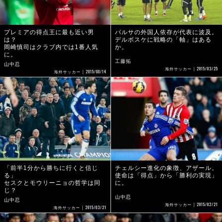
プレミアの得点王に最も近い男
バルサの外国人依存が代表に波及。
は？
デルボスケに戦略の「軸」はある
岡崎慎司はクラブ内では1番人気
か。
に。
工藤拓
山中忍
2015/03/25
海外サッカー
2015/08/14
海外サッカー
「前半1分から勝ちに行くと信じ
チェルシー進化の象徴、アザール。
る」
使命は「得点」から「勝利の実現」
セスクとモウリーニョの哲学は同
に。
じ？
山中忍
山中忍
2015/02/21
海外サッカー
2015/03/21
海外サッカー