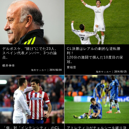
デルボスケ、“賭け”にでた23人。
CL決勝はレアルの劇的な逆転勝
スペイン代表メンバー、3つの論
利！
点。
120分の激闘で掴んだ10度目の栄
冠。
横井伸幸
豊福晋
2014/06/04
海外サッカー
2014/05/25
海外サッカー
「個」対「インテンシティ」のCL
アトレティコがチェルシーを破り決