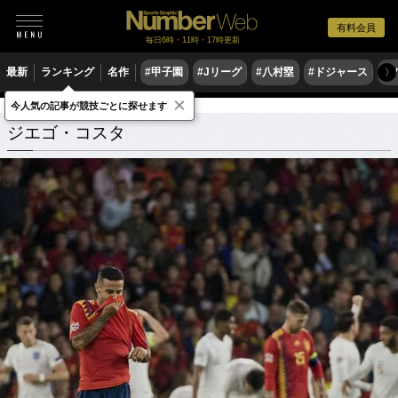
有料会員
毎日6時・11時・17時更新
最新
ランキング
名作
#甲子園
#Jリーグ
#八村塁
#ドジャース
#
〉
×
今人気の記事が競技ごとに探せます
ジエゴ・コスタ
関連記事
ジエゴ・コスタ