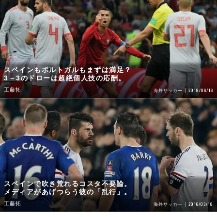
スペインもポルトガルもまずは満足？
3－3のドローは超絶個人技の応酬。
工藤拓
2018/06/16
海外サッカー
スペインで吹き荒れるコスタ不要論。
メディアがあげつらう彼の「乱行」。
工藤拓
2016/03/18
海外サッカー