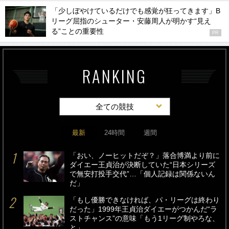
「少しぼやけているだけでも感覚が狂ってきます」B
リーグ屈指のシューター・安藤周人が明かす“見え
る”ことの重要性
PR
RANKING
全ての競技
最新
24時間
週間
「おい、ノーヒットだぞ？」落合博満より前に
ダイエー王貞治が決断していた“日本シリーズ
で無安打投手交代”…「個人記録は関係ないん
だ」
「もし優勝できなければ、パ・リーグは終わり
だった」1999年王貞治ダイエーがつかんだ“ラ
ストチャンス”の意味「もう1リーグ制やろな、
と」