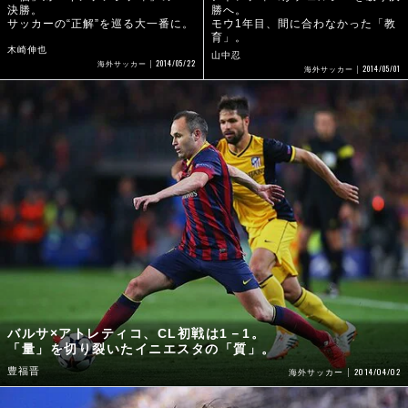
決勝。
勝へ。
サッカーの“正解”を巡る大一番に。
モウ1年目、間に合わなかった「教
育」。
木崎伸也
山中忍
2014/05/22
海外サッカー
2014/05/01
海外サッカー
バルサ×アトレティコ、CL初戦は1－1。
「量」を切り裂いたイニエスタの「質」。
豊福晋
2014/04/02
海外サッカー