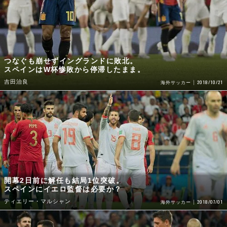
つなぐも崩せずイングランドに敗北。
スペインはW杯惨敗から停滞したまま。
吉田治良
2018/10/21
海外サッカー
開幕2日前に解任も結局1位突破。
スペインにイエロ監督は必要か？
ティエリー・マルシャン
2018/07/01
海外サッカー