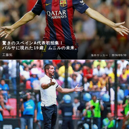
驚きのスペインA代表初招集！
バルサに現れた19歳、ムニルの未来。
工藤拓
2014/09/10
海外サッカー