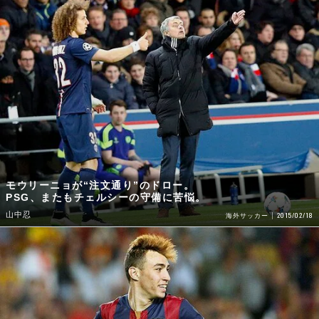
モウリーニョが“注文通り”のドロー。
PSG、またもチェルシーの守備に苦悩。
山中忍
2015/02/18
海外サッカー