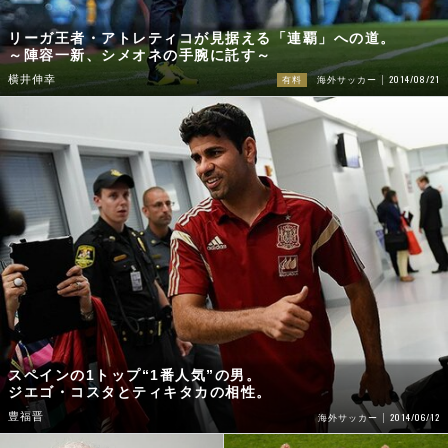
リーガ王者・アトレティコが見据える「連覇」への道。
～陣容一新、シメオネの手腕に託す～
2014/08/21
横井伸幸
有料
海外サッカー
スペインの1トップ“1番人気”の男。
ジエゴ・コスタとティキタカの相性。
豊福晋
2014/06/12
海外サッカー