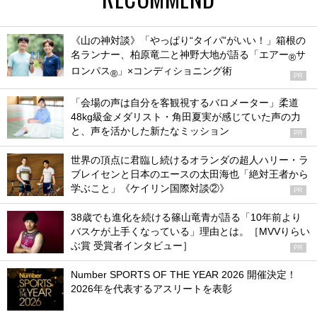
《山の神対談》「やっぱり“タイパ”がいい！」箱根の
名ランナー、柏原竜二と神野大地が語る「エアー
サ
®
ロンパス
」×コンディショニング術
®
PR
「会場の声は自分を客観視するバロメーター」柔道
48kg級金メダリスト・角田夏実が感じていた声の力
と、声を活かした新たなミッション
PR
世界の頂点に君臨し続けるオランダの超人ハリー・ラ
ブレイセンと日本のエースの太田海也「絶対王者から
学ぶこと」《ケイリン国際対談②》
PR
38歳でも進化を続ける篠山竜青が語る「10年前より
バスケが上手くなっている」理由とは。［MVVりらい
ぶ賞 受賞者インタビュー］
PR
Number SPORTS OF THE YEAR 2026 開催決定！
2026年を代表するアスリートを表彰