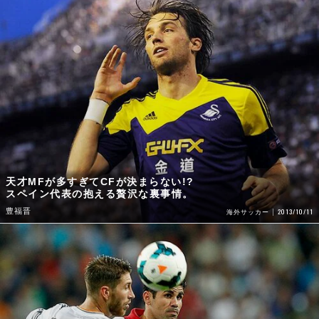
天才MFが多すぎてCFが決まらない!?
スペイン代表の抱える贅沢な裏事情。
豊福晋
2013/10/11
海外サッカー