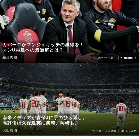
カバーニかマンジュキッチの獲得を！
マンU再建への最適解とは？
粕谷秀樹
2019/09/14
海外サッカー
南米メディアが森保Jに手のひら返し。
高評価は久保建英に柴崎、岡崎も。
沢田啓明
2019/06/24
サッカー日本代表