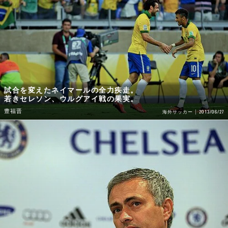
試合を変えたネイマールの全力疾走。
若きセレソン、ウルグアイ戦の果実。
豊福晋
2013/06/27
海外サッカー