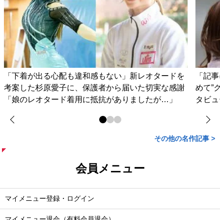
「下着が出る心配も違和感もない」新レオタードを
「記事
考案した杉原愛子に、保護者から届いた切実な感謝
めて”
「娘のレオタード着用に抵抗がありましたが…」
タビュ
その他の名作記事 >
会員メニュー
マイメニュー登録・ログイン
マイメニュー退会（有料会員退会）