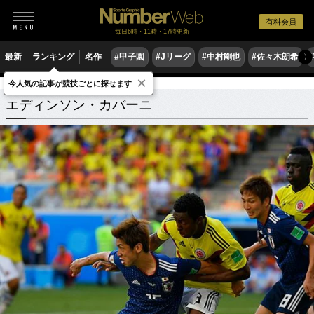
有料会員
毎日6時・11時・17時更新
最新
ランキング
名作
#甲子園
#Jリーグ
#中村剛也
#佐々木朗希
〉
×
今人気の記事が競技ごとに探せます
エディンソン・カバーニ
関連記事
エディンソン・カバーニ