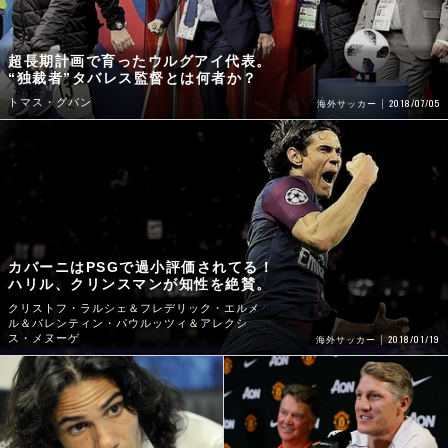
超長期計画で育ったウルグアイ代表。
“独裁者”タバレス監督とは何者か？
トマス・グバン
2018/07/05
海外サッカー
カバーニはPSGで過小評価されてる！
ハリル、クリンスマンが知性を絶賛。
クリストフ・ラルシェ＆フレデリック・エルメ
ル＆バレンティン・パウルッツィ＆アレクシ
ス・メヌーゲ
2018/01/19
海外サッカー