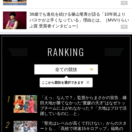
PR
38歳でも進化を続ける篠山竜青が語る「10年前より
バスケが上手くなっている」理由とは。［MVVりらい
ぶ賞 受賞者インタビュー］
PR
RANKING
全ての競技
×
ここから競技を選択できます
最新
24時間
週間
「えっ、なんで？」監督からまさかの宣告…鎌
田大地が勝てなかった“愛媛の天才”はなぜトッ
プチームに上がれなかった？「大地はプロで活
躍しているのに…と」
「聖光はレベルが高くて行けない」からのスタ
ートも…「高校で球速15キロアップ」福島の