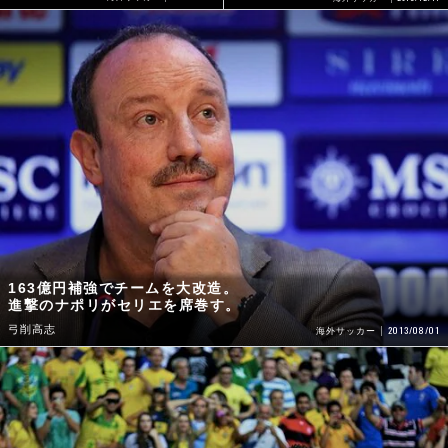
163億円補強でチームを大改造。
進撃のナポリがセリエを席巻す。
弓削高志
2013/08/01
海外サッカー