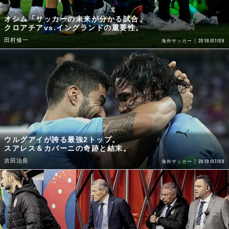
オシム「サッカーの未来が分かる試合」
クロアチアvs.イングランドの重要性。
田村修一
2018/07/09
海外サッカー
ウルグアイが誇る最強2トップ。
スアレス＆カバーニの奇跡と結末。
吉田治良
2018/07/09
海外サッカー