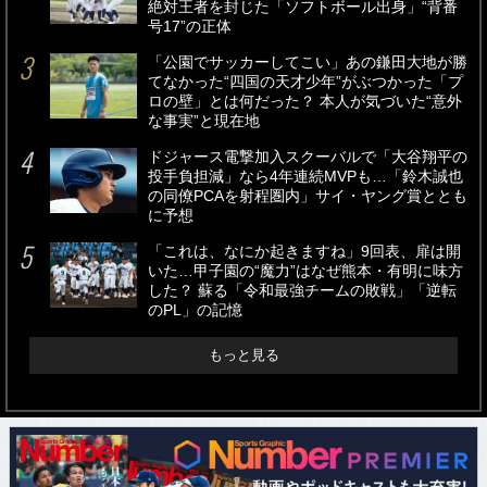
絶対王者を封じた「ソフトボール出身」“背番
号17”の正体
「公園でサッカーしてこい」あの鎌田大地が勝
てなかった“四国の天才少年”がぶつかった「プ
ロの壁」とは何だった？ 本人が気づいた“意外
な事実”と現在地
ドジャース電撃加入スクーバルで「大谷翔平の
投手負担減」なら4年連続MVPも…「鈴木誠也
の同僚PCAを射程圏内」サイ・ヤング賞ととも
に予想
「これは、なにか起きますね」9回表、扉は開
いた…甲子園の“魔力”はなぜ熊本・有明に味方
した？ 蘇る「令和最強チームの敗戦」「逆転
のPL」の記憶
もっと見る