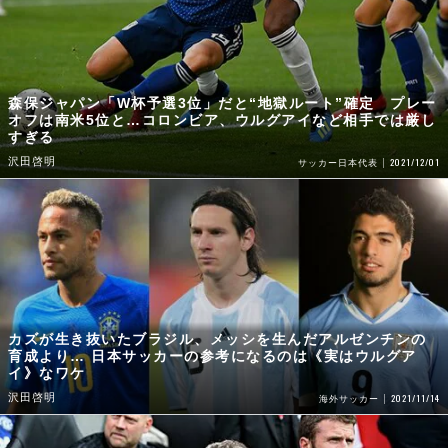
森保ジャパン「W杯予選3位」だと“地獄ルート”確定 プレー
オフは南米5位と…コロンビア、ウルグアイなど相手では厳し
すぎる
沢田啓明
2021/12/01
サッカー日本代表
カズが生き抜いたブラジル、メッシを生んだアルゼンチンの
育成より… 日本サッカーの参考になるのは《実はウルグア
イ》なワケ
沢田啓明
2021/11/14
海外サッカー