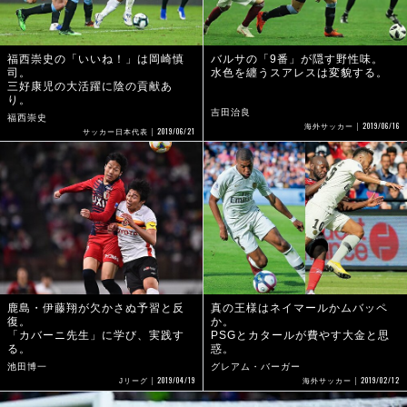
福西崇史の「いいね！」は岡崎慎
バルサの「9番」が隠す野性味。
司。
水色を纏うスアレスは変貌する。
三好康児の大活躍に陰の貢献あ
り。
吉田治良
福西崇史
2019/06/16
海外サッカー
2019/06/21
サッカー日本代表
鹿島・伊藤翔が欠かさぬ予習と反
真の王様はネイマールかムバッペ
復。
か。
「カバーニ先生」に学び、実践す
PSGとカタールが費やす大金と思
る。
惑。
池田博一
グレアム・バーガー
2019/04/19
2019/02/12
Jリーグ
海外サッカー