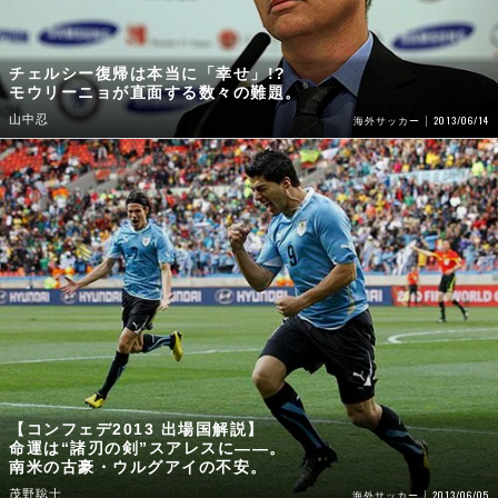
チェルシー復帰は本当に「幸せ」!?
モウリーニョが直面する数々の難題。
山中忍
2013/06/14
海外サッカー
【コンフェデ2013 出場国解説】
命運は“諸刃の剣”スアレスに――。
南米の古豪・ウルグアイの不安。
茂野聡士
2013/06/05
海外サッカー