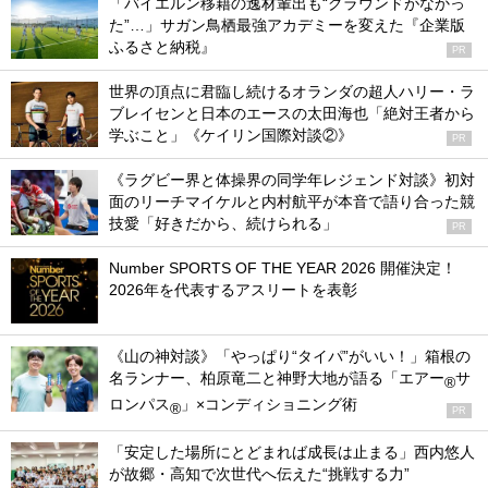
「バイエルン移籍の逸材輩出も“グラウンドがなかっ
た”…」サガン鳥栖最強アカデミーを変えた『企業版
ふるさと納税』
PR
世界の頂点に君臨し続けるオランダの超人ハリー・ラ
ブレイセンと日本のエースの太田海也「絶対王者から
学ぶこと」《ケイリン国際対談②》
PR
《ラグビー界と体操界の同学年レジェンド対談》初対
面のリーチマイケルと内村航平が本音で語り合った競
技愛「好きだから、続けられる」
PR
Number SPORTS OF THE YEAR 2026 開催決定！
2026年を代表するアスリートを表彰
《山の神対談》「やっぱり“タイパ”がいい！」箱根の
名ランナー、柏原竜二と神野大地が語る「エアー
サ
®
ロンパス
」×コンディショニング術
®
PR
「安定した場所にとどまれば成長は止まる」西内悠人
が故郷・高知で次世代へ伝えた“挑戦する力”