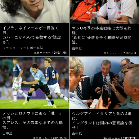
イブラ、ネイマールが一目置く
マンU今季の移籍戦略は大型＆的
男、
確。
カバーニがPSGで布教する“謙虚
“真剣に”優勝を争う布陣が完成間
さ”。
近。
フランス・フットボール誌
山中忍
2017/11/06
2015/07/20
海外サッカー
海外サッカー
メッシとロナウドに迫る「唯一」
ウルグアイ、イタリアと死のD組
の男。
に。
スアレス、その異常なまでの万能
イングランドは国内の悲観論を覆
性。
せ！
山中忍
山中忍
2014/05/23
2013/12/17
海外サッカー
海外サッカー