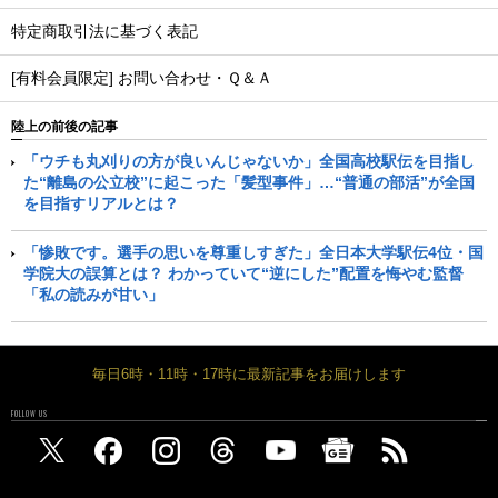
特定商取引法に基づく表記
[有料会員限定] お問い合わせ・Ｑ＆Ａ
陸上の前後の記事
「ウチも丸刈りの方が良いんじゃないか」全国高校駅伝を目指し
た“離島の公立校”に起こった「髪型事件」…“普通の部活”が全国
を目指すリアルとは？
「惨敗です。選手の思いを尊重しすぎた」全日本大学駅伝4位・国
学院大の誤算とは？ わかっていて“逆にした”配置を悔やむ監督
「私の読みが甘い」
毎日6時・11時・17時に最新記事をお届けします
FOLLOW US