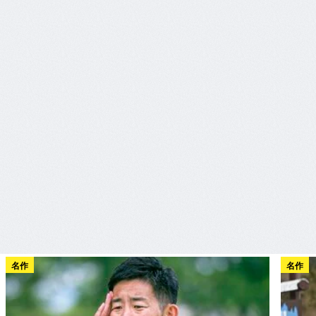
名作
名作