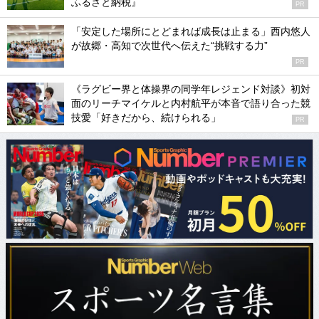
ふるさと納税』
PR
「安定した場所にとどまれば成長は止まる」西内悠人
が故郷・高知で次世代へ伝えた“挑戦する力”
PR
《ラグビー界と体操界の同学年レジェンド対談》初対
面のリーチマイケルと内村航平が本音で語り合った競
技愛「好きだから、続けられる」
PR