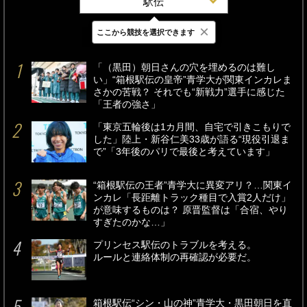
駅伝
×
ここから競技を選択できます
最新
24時間
週間
「（黒田）朝日さんの穴を埋めるのは難し
い」“箱根駅伝の皇帝”青学大が関東インカレま
さかの苦戦？ それでも“新戦力”選手に感じた
「王者の強さ」
「東京五輪後は1カ月間、自宅で引きこもりで
した」陸上・新谷仁美33歳が語る“現役引退ま
で”「3年後のパリで最後と考えています」
“箱根駅伝の王者”青学大に異変アリ？…関東イ
ンカレ「長距離トラック種目で入賞2人だけ」
が意味するものは？ 原晋監督は「合宿、やり
すぎたのかな…」
プリンセス駅伝のトラブルを考える。
ルールと連絡体制の再確認が必要だ。
箱根駅伝“シン・山の神”青学大・黒田朝日を直