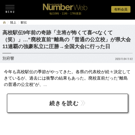
有料会員
毎日6時・11時・17時更新
陸上
駅伝
高校駅伝9年前の奇跡「主将が怖くて喜べなくて
（笑）」…“廃校直前”離島の「普通の公立校」が県大会
11連覇の強豪私立に圧勝→全国大会に行った日
別府響
2025/11/04 11:02
今年も高校駅伝の季節がやってきた。各県の代表校が続々決定して
きているが、過去には衝撃の結果もあった。廃校直前だった“離島
の普通の公立校”が、...
続きを読む