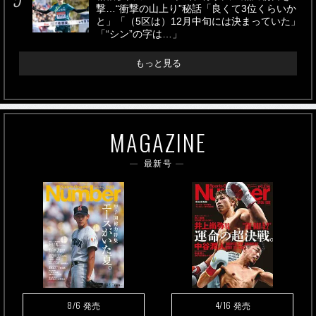
撃…“衝撃の山上り”秘話「良くて3位くらいか
と」「（5区は）12月中旬には決まっていた」
「“シン”の字は…」
もっと見る
MAGAZINE
最新号
8/6
4/16
発売
発売