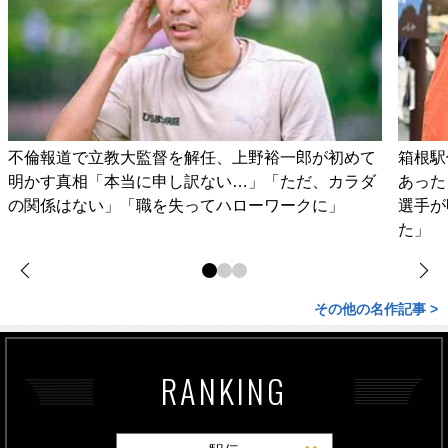
不倫報道で立教大監督を解任、上野裕一郎が初めて
箱根駅
明かす真相「本当に申し訳ない…」「ただ、カラダ
あった
の関係はない」「職を失ってハローワークに」
選手が
た」
その他の名作記事 >
RANKING