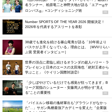
名ランナー、柏原竜二と神野大地が語る「エアー
サ
®
ロンパス
」×コンディショニング術
®
PR
Number SPORTS OF THE YEAR 2026 開催決定！
2026年を代表するアスリートを表彰
38歳でも進化を続ける篠山竜青が語る「10年前より
バスケが上手くなっている」理由とは。［MVVりらい
ぶ賞 受賞者インタビュー］
PR
世界の頂点に君臨し続けるオランダの超人ハリー・ラ
ブレイセンと日本のエースの太田海也「絶対王者から
学ぶこと」《ケイリン国際対談②》
PR
「少しぼやけているだけでも感覚が狂ってきます」B
リーグ屈指のシューター・安藤周人が明かす“見え
る”ことの重要性
PR
「バイエルン移籍の逸材輩出も“グラウンドがなかっ
た”…」サガン鳥栖最強アカデミーを変えた『企業版