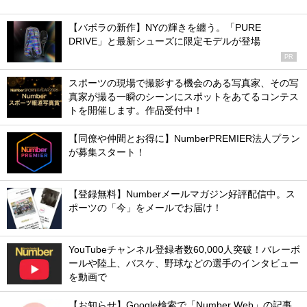
【バボラの新作】NYの輝きを纏う。「PURE
DRIVE」と最新シューズに限定モデルが登場
PR
スポーツの現場で撮影する機会のある写真家、その写
真家が撮る一瞬のシーンにスポットをあてるコンテス
トを開催します。作品受付中！
【同僚や仲間とお得に】NumberPREMIER法人プラン
が募集スタート！
【登録無料】Numberメールマガジン好評配信中。ス
ポーツの「今」をメールでお届け！
YouTubeチャンネル登録者数60,000人突破！バレーボ
ールや陸上、バスケ、野球などの選手のインタビュー
を動画で
【お知らせ】Google検索で「Number Web」の記事