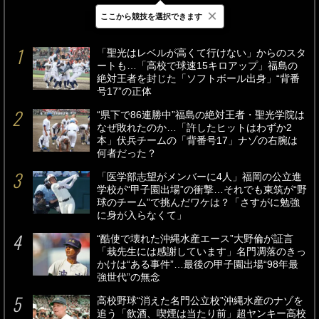
×
ここから競技を選択できます
最新
24時間
週間
「聖光はレベルが高くて行けない」からのスタ
ートも…「高校で球速15キロアップ」福島の
絶対王者を封じた「ソフトボール出身」“背番
号17”の正体
“県下で86連勝中”福島の絶対王者・聖光学院は
なぜ敗れたのか…「許したヒットはわずか2
本」伏兵チームの「背番号17」ナゾの右腕は
何者だった？
「医学部志望がメンバーに4人」福岡の公立進
学校が“甲子園出場”の衝撃…それでも東筑が“野
球のチーム”で挑んだワケは？「さすがに勉強
に身が入らなくて」
“酷使で壊れた沖縄水産エース”大野倫が証言
「栽先生には感謝しています」名門凋落のきっ
かけは“ある事件”…最後の甲子園出場“98年最
強世代”の無念
高校野球“消えた名門公立校”沖縄水産のナゾを
追う「飲酒、喫煙は当たり前」超ヤンキー高校