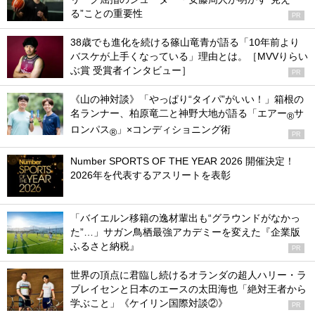
る”ことの重要性
PR
38歳でも進化を続ける篠山竜青が語る「10年前より
バスケが上手くなっている」理由とは。［MVVりらい
ぶ賞 受賞者インタビュー］
PR
《山の神対談》「やっぱり“タイパ”がいい！」箱根の
名ランナー、柏原竜二と神野大地が語る「エアー
サ
®
ロンパス
」×コンディショニング術
®
PR
Number SPORTS OF THE YEAR 2026 開催決定！
2026年を代表するアスリートを表彰
「バイエルン移籍の逸材輩出も“グラウンドがなかっ
た”…」サガン鳥栖最強アカデミーを変えた『企業版
ふるさと納税』
PR
世界の頂点に君臨し続けるオランダの超人ハリー・ラ
ブレイセンと日本のエースの太田海也「絶対王者から
学ぶこと」《ケイリン国際対談②》
PR