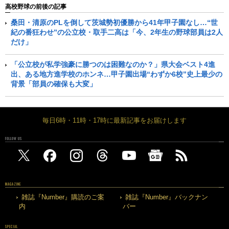
高校野球の前後の記事
桑田・清原のPLを倒して茨城勢初優勝から41年甲子園なし…“世
紀の番狂わせ”の公立校・取手二高は「今、2年生の野球部員は2人
だけ」
「公立校が私学強豪に勝つのは困難なのか？」県大会ベスト4進
出、ある地方進学校のホンネ…甲子園出場“わずか6校”史上最少の
背景「部員の確保も大変」
毎日6時・11時・17時に最新記事をお届けします
FOLLOW US
MAGAZINE
雑誌『Number』購読のご案
雑誌『Number』バックナン
内
バー
SPECIAL