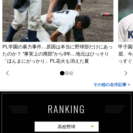
PL学園の暴力事件…原因は本当に野球部だけにあっ
甲子園
たのか？ “事実上の廃部”から9年…地元はひっそり
眉、今
「ほんまにがっかり」PL花火も消えた夏
っすぐ
その他の名作記事 >
RANKING
高校野球