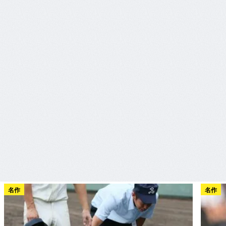
名作
名作