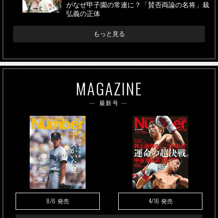
がなぜ甲子園の常連に？「賛否両論の名将」栽
弘義の正体
もっと見る
MAGAZINE
最新号
8/6
4/16
発売
発売