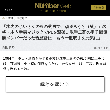
有料会員
毎日6時・11時・17時更新
野球
高校野球
「木内のじいさんの涙の芝居で、頑張ろうと（笑）」名
将・木内幸男マジックでPLを撃破…取手二高の甲子園優
勝メンバーだった現監督は「もう一度取手を元気に」
内田勝治
2025/08/20 11:01
1984年、桑田・清原を擁する高校野球史上最強のPL学園に土をつ
け、茨城県に史上初の優勝をもたらした公立校、取手二高。現在監
督を務める当時の...
続きを読む