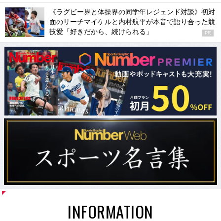
《ラグビー界と体操界の同学年レジェンド対談》初対
面のリーチマイケルと内村航平が本音で語り合った競
技愛「好きだから、続けられる」
PR
INFORMATION