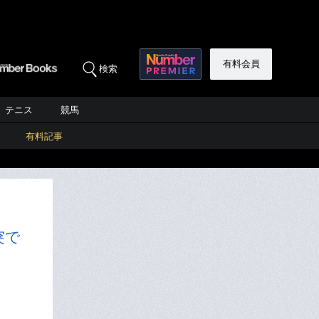
有料会員
検索
テニス
競馬
有料記事
突で