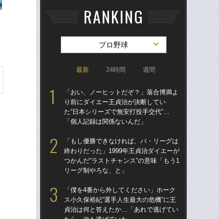
RANKING
プロ野球
最新
24時間
週間
「おい、ノーヒットだぞ？」落合博満よ
「
り前にダイエー王貞治が決断してい
り
た“日本シリーズで無安打投手交代”…
た“
「個人記録は関係ないんだ」
「
「もし優勝できなければ、パ・リーグは
「
終わりだった」1999年王貞治ダイエーが
終わ
つかんだ“ラストチャンス”の意味「もう1
つか
リーグ制やろな、と」
リ
「僕を4番から外してください」ホーク
「
ス小久保裕紀“選手人生最大の危機”に王
っ
貞治は何と答えたか…「あれで逃げてい
王貞