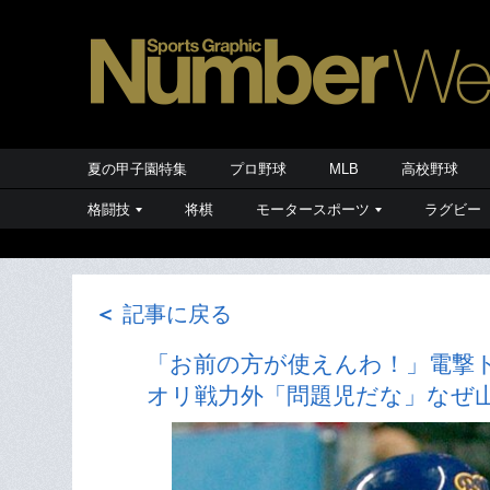
夏の甲子園特集
プロ野球
MLB
高校野球
格闘技
将棋
モータースポーツ
ラグビー
＜
記事に戻る
「お前の方が使えんわ！」電撃
オリ戦力外「問題児だな」なぜ