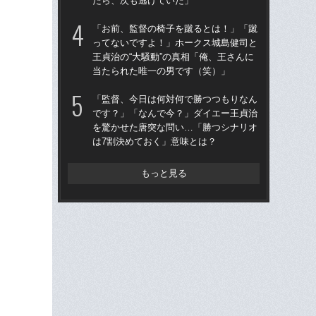
たら、次も逃げていた」
当
「お前、監督の椅子を蹴るとは！」「蹴
「
ってないですよ！」ホークス城島健司と
ス小
王貞治の“大騒動”の真相「俺、王さんに
貞
当たられた唯一の男です（笑）」
た
「監督、今日は何対何で勝つつもりなん
「
です？」「なんで今？」ダイエー王貞治
で
を驚かせた唐突な問い…「勝つシナリオ
を
は7割決めておく」意味とは？
は
もっと見る