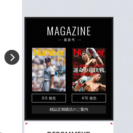
MAGAZINE
最新号
8/6
4/16
発売
発売
雑誌定期購読のご案内