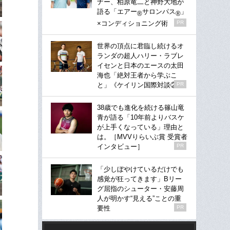
ナー、柏原竜二と神野大地が
語る「エアー
サロンパス
」
®
®
×コンディショニング術
PR
世界の頂点に君臨し続けるオ
ランダの超人ハリー・ラブレ
イセンと日本のエースの太田
海也「絶対王者から学ぶこ
と」《ケイリン国際対談②》
PR
38歳でも進化を続ける篠山竜
青が語る「10年前よりバスケ
が上手くなっている」理由と
は。［MVVりらいぶ賞 受賞者
インタビュー］
PR
「少しぼやけているだけでも
感覚が狂ってきます」Bリー
グ屈指のシューター・安藤周
人が明かす“見える”ことの重
要性
PR