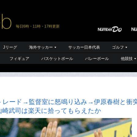
毎日6時・11時・17時更新
Jリーグ
海外サッカー
サッカー日本代表
ゴルフ
フィギュア
バスケットボール
バレーボール
他競技
トレード→監督室に怒鳴り込み→伊原春樹と衝
山崎武司は楽天に拾ってもらえたか